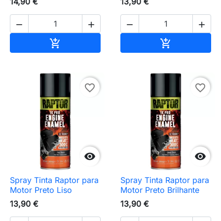
14,90 €
13,90 €




Adicionar ao carrinho
Adicionar ao 


favorite_border
favorite_border


Spray Tinta Raptor para
Spray Tinta Raptor para
Motor Preto Liso
Motor Preto Brilhante
13,90 €
13,90 €