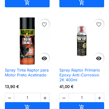
Adicionar ao carrinho
Adicionar ao 


favorite_border
favorite_border


Spray Tinta Raptor para
Spray Raptor Primário
Motor Preto Acetinado
Epoxy Anti-Corrosivo
2K 400ml
13,90 €
41,00 €




Adicionar ao carrinho
Adicionar ao 

