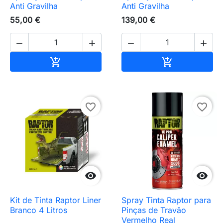
Anti Gravilha
Anti Gravilha
55,00 €
139,00 €




Adicionar ao carrinho
Adicionar ao 


favorite_border
favorite_border


Kit de Tinta Raptor Liner
Spray Tinta Raptor para
Branco 4 Litros
Pinças de Travão
Vermelho Real