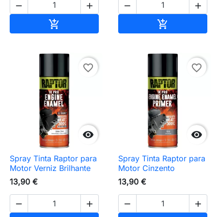




Adicionar ao carrinho
Adicionar ao 


favorite_border
favorite_border


Spray Tinta Raptor para
Spray Tinta Raptor para
Motor Verniz Brilhante
Motor Cinzento
13,90 €
13,90 €



