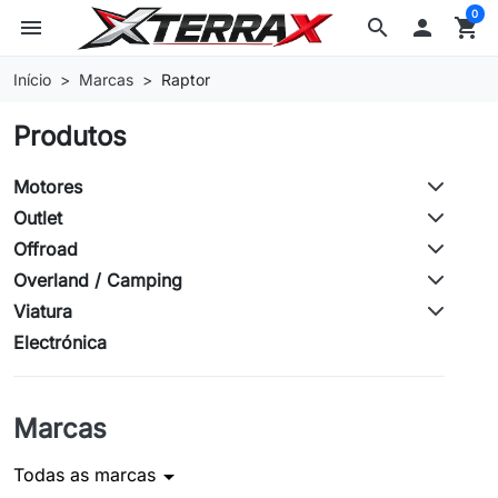
0
menu
search

shopping_cart
Início
Marcas
Raptor
Produtos
Motores
Outlet
Offroad
Overland / Camping
Viatura
Electrónica
Marcas
Todas as marcas
arrow_drop_down