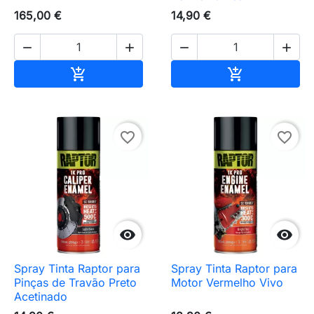
165,00 €
14,90 €




Adicionar ao carrinho
Adicionar ao 


favorite_border
favorite_border


Spray Tinta Raptor para
Spray Tinta Raptor para
Pinças de Travão Preto
Motor Vermelho Vivo
Acetinado