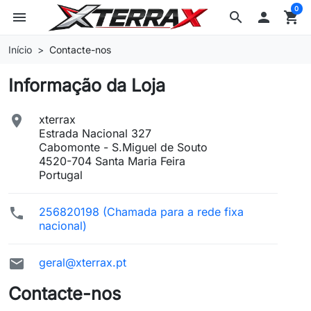
0
menu
search

shopping_cart
Início
Contacte-nos
Informação da Loja

xterrax
Estrada Nacional 327
Cabomonte - S.Miguel de Souto
4520-704 Santa Maria Feira
Portugal

256820198 (Chamada para a rede fixa
nacional)

geral@xterrax.pt
Contacte-nos