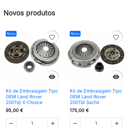
Novos produtos
Novo
Novo
favorite_border
favorite_border


Kit de Embraiagem Tipo
Kit de Embraiagem Tipo
OEM Land Rover
OEM Land Rover
200Tdi X-Choice
200Tdi Sachs
95,00 €
175,00 €



