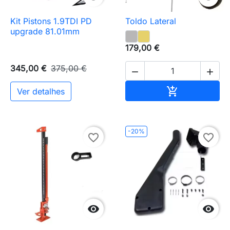
Kit Pistons 1.9TDI PD
Toldo Lateral
upgrade 81.01mm
179,00 €
345,00 €
375,00 €


Adicionar ao 

Ver detalhes
-20%
favorite_border
favorite_border

