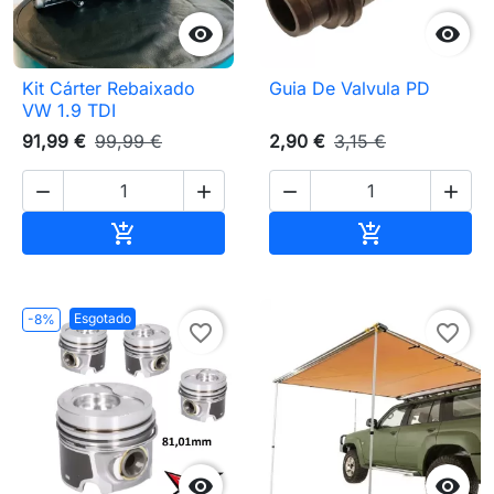


Kit Cárter Rebaixado
Guia De Valvula PD
VW 1.9 TDI
91,99 €
99,99 €
2,90 €
3,15 €




Adicionar ao carrinho
Adicionar ao 


Esgotado
-8%
favorite_border
favorite_border

