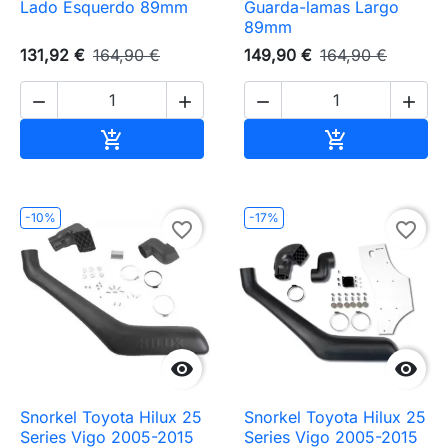
Lado Esquerdo 89mm
Guarda-lamas Largo
89mm
131,92 €
164,90 €
149,90 €
164,90 €




Adicionar ao carrinho
Adicionar ao 


-10%
-17%
favorite_border
favorite_border


Snorkel Toyota Hilux 25
Snorkel Toyota Hilux 25
Series Vigo 2005-2015
Series Vigo 2005-2015