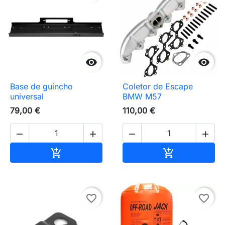


Base de guincho
Coletor de Escape
universal
BMW M57
79,00 €
110,00 €




Adicionar ao carrinho
Adicionar ao 


favorite_border
favorite_border