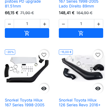
pistões PD upgrade
167 Series 1998-2005
81.51mm
Lado Direito 89mm
66,15 €
71,90 €
148,41 €
164,90 €




Adicionar ao carrinho
Adicionar ao 


-20%
-15,00 €
favorite_border
favorite_border


Snorkel Toyota Hilux
Snorkel Toyota Hilux
167 Series 1998-2005
126 Series Revo 2016+