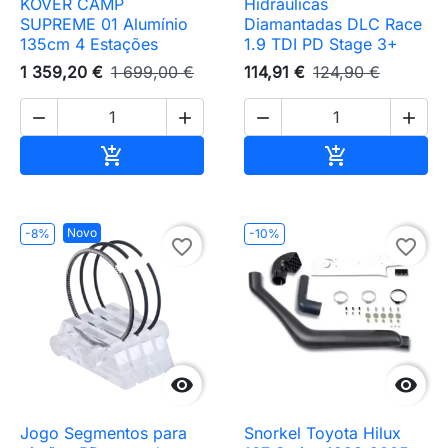
KOVER CAMP
Hidráulicas
SUPREME 01 Alumínio
Diamantadas DLC Race
135cm 4 Estações
1.9 TDI PD Stage 3+
1 359,20 €
1 699,00 €
114,91 €
124,90 €




Adicionar ao carrinho
Adicionar ao 


Novo
-8%
-10%
favorite_border
favorite_border


Jogo Segmentos para
Snorkel Toyota Hilux