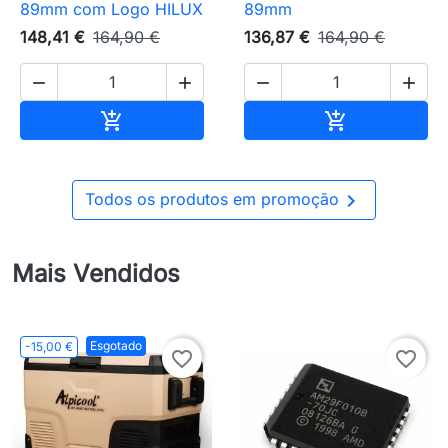
89mm com Logo HILUX
89mm
148,41 €
164,90 €
136,87 €
164,90 €




Adicionar ao carrinho
Adicionar ao 



Todos os produtos em promoção
Mais Vendidos
Esgotado
-15,00 €
favorite_border
favorite_border