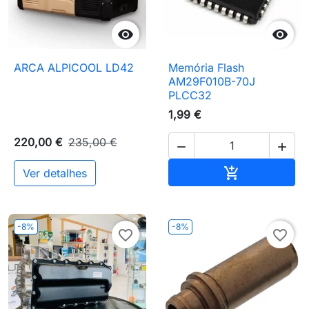


ARCA ALPICOOL LD42
Memória Flash
AM29F010B-70J
PLCC32
1,99 €
220,00 €
235,00 €


Adicionar ao 

Ver detalhes
-8%
-8%
favorite_border
favorite_border