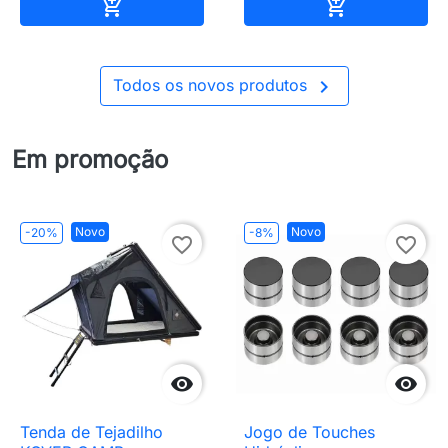
Adicionar ao carrinho
Adicionar ao 



Todos os novos produtos
Em promoção
Novo
Novo
-20%
-8%
favorite_border
favorite_border


Tenda de Tejadilho
Jogo de Touches