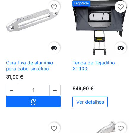
Esgotado
favorite_border
favorite_border


Guia fixa de alumínio
Tenda de Tejadilho
para cabo sintético
XT900
31,90 €
849,90 €


Adicionar ao carrinho

Ver detalhes
favorite_border
favorite_border