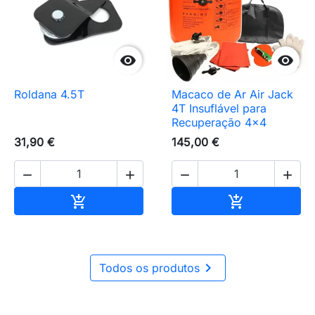


Roldana 4.5T
Macaco de Ar Air Jack
4T Insuflável para
Recuperação 4x4
31,90 €
145,00 €




Adicionar ao carrinho
Adicionar ao 



Todos os produtos