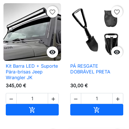
favorite_border
favorite_border


Kit Barra LED + Suporte
PÁ RESGATE
Pára-brisas Jeep
DOBRÁVEL PRETA
Wrangler JK
345,00 €
30,00 €




Adicionar ao carrinho
Adicionar ao 

