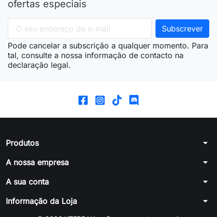
ofertas especiais
Pode cancelar a subscrição a qualquer momento. Para
tal, consulte a nossa informação de contacto na
declaração legal.
arrow_drop_down
Produtos
arrow_drop_down
A nossa empresa
arrow_drop_down
A sua conta
arrow_drop_down
Informação da Loja