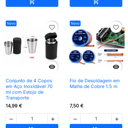
Adicionar ao carrinho
Adicionar ao 


Novo
Novo
favorite_border
favorite_border


Conjunto de 4 Copos
Fio de Desoldagem em
em Aço Inoxidável 70
Malha de Cobre 1.5 m
ml com Estojo de
Transporte
14,99 €
7,50 €



