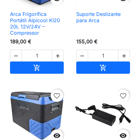
Arca Frigorífica
Suporte Deslizante
Portátil Alpicool KI20
para Arca
20L 12V/24V –
Compressor
189,00 €
155,00 €




Adicionar ao carrinho
Adicionar ao 


favorite_border
favorite_border

