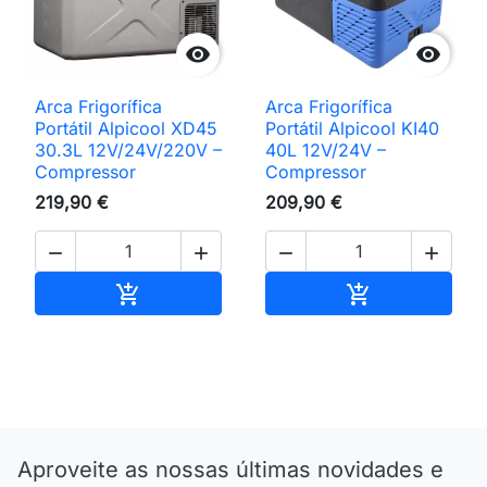


Arca Frigorífica
Arca Frigorífica
Portátil Alpicool XD45
Portátil Alpicool KI40
30.3L 12V/24V/220V –
40L 12V/24V –
Compressor
Compressor
219,90 €
209,90 €




Adicionar ao carrinho
Adicionar ao 


Aproveite as nossas últimas novidades e