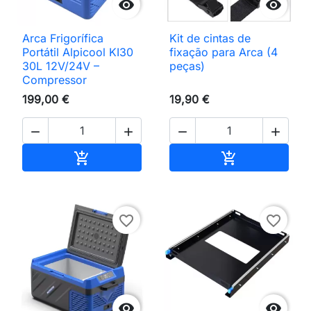


Arca Frigorífica
Kit de cintas de
Portátil Alpicool KI30
fixação para Arca (4
30L 12V/24V –
peças)
Compressor
199,00 €
19,90 €




Adicionar ao carrinho
Adicionar ao 


favorite_border
favorite_border

