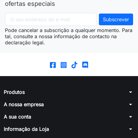
ofertas especiais
Pode cancelar a subscrição a qualquer momento. Para
tal, consulte a nossa informação de contacto na
declaração legal.
arrow_drop_down
Produtos
arrow_drop_down
A nossa empresa
arrow_drop_down
A sua conta
arrow_drop_down
Informação da Loja