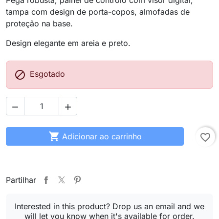
Pega robusta, painel de controlo com visor digital,
tampa com design de porta-copos, almofadas de
proteção na base.
Design elegante em areia e preto.

Esgotado



Adicionar ao carrinho
favorite_border
Partilhar
Interested in this product? Drop us an email and we
will let you know when it's available for order.