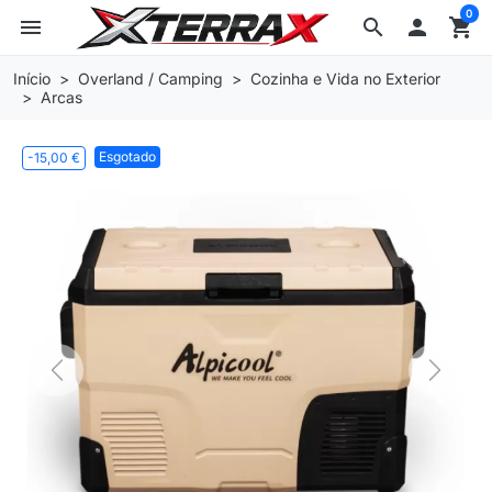
0
menu
search

shopping_cart
Início
Overland / Camping
Cozinha e Vida no Exterior
Arcas
Esgotado
-15,00 €
Previous
Next