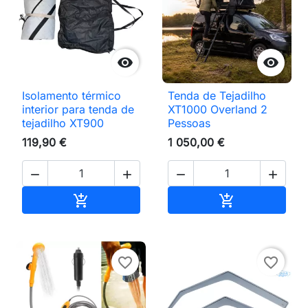


Isolamento térmico
Tenda de Tejadilho
interior para tenda de
XT1000 Overland 2
tejadilho XT900
Pessoas
119,90 €
1 050,00 €




Adicionar ao carrinho
Adicionar ao 


favorite_border
favorite_border