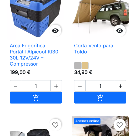


Arca Frigorífica
Corta Vento para
Portátil Alpicool KI30
Toldo
30L 12V/24V –
Compressor
199,00 €
34,90 €




Adicionar ao carrinho
Adicionar ao 


Apenas online
favorite_border
favorite_border