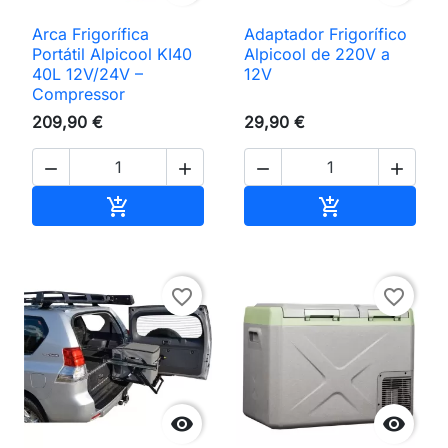
Arca Frigorífica
Adaptador Frigorífico
Portátil Alpicool KI40
Alpicool de 220V a
40L 12V/24V –
12V
Compressor
209,90 €
29,90 €




Adicionar ao carrinho
Adicionar ao 


favorite_border
favorite_border

