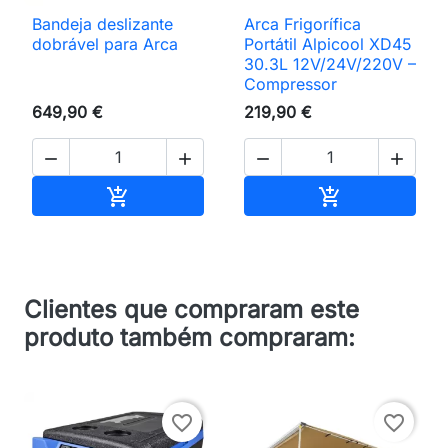
Bandeja deslizante
Arca Frigorífica
dobrável para Arca
Portátil Alpicool XD45
30.3L 12V/24V/220V –
Compressor
649,90 €
219,90 €




Adicionar ao carrinho
Adicionar ao 


Clientes que compraram este
produto também compraram:
favorite_border
favorite_border