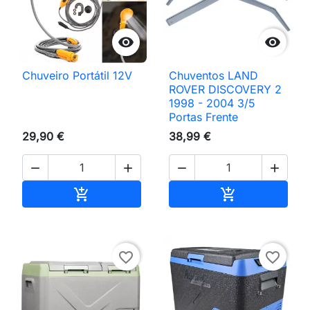


Chuveiro Portátil 12V
Chuventos LAND
ROVER DISCOVERY 2
1998 - 2004 3/5
Portas Frente
29,90 €
38,99 €




Adicionar ao carrinho
Adicionar ao 


favorite_border
favorite_border