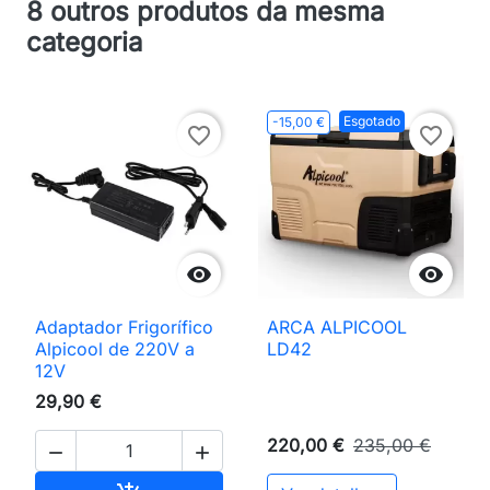
8 outros produtos da mesma
categoria
Esgotado
-15,00 €
favorite_border
favorite_border


Adaptador Frigorífico
ARCA ALPICOOL
Alpicool de 220V a
LD42
12V
29,90 €
220,00 €
235,00 €

