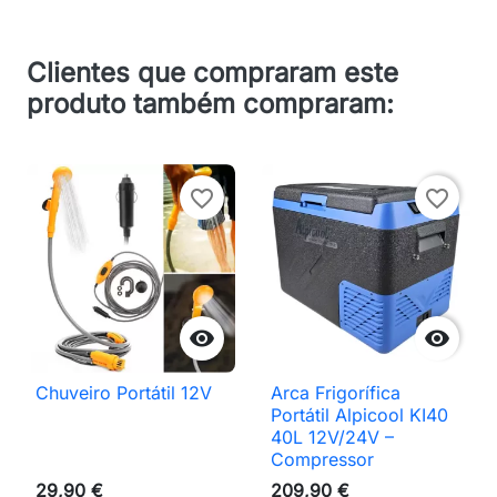
Clientes que compraram este
produto também compraram:
favorite_border
favorite_border


Chuveiro Portátil 12V
Arca Frigorífica
Portátil Alpicool KI40
40L 12V/24V –
Compressor
29,90 €
209,90 €