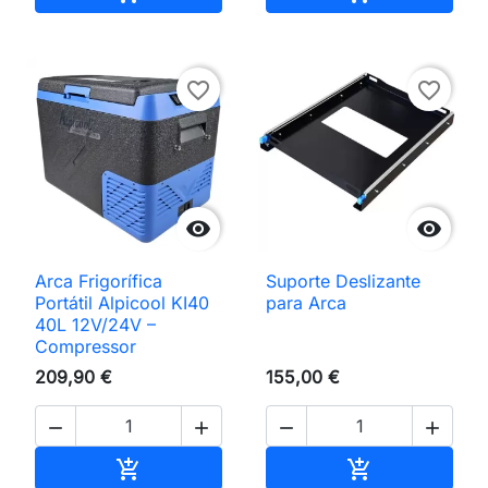
favorite_border
favorite_border


Arca Frigorífica
Suporte Deslizante
Portátil Alpicool KI40
para Arca
40L 12V/24V –
Compressor
209,90 €
155,00 €




Adicionar ao carrinho
Adicionar ao 

