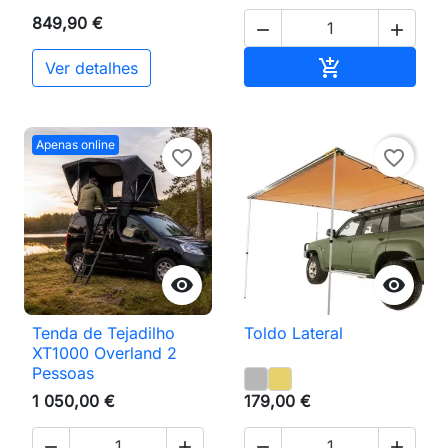
849,90 €


Adicionar ao 

Ver detalhes
Apenas online
favorite_border
favorite_border


Tenda de Tejadilho
Toldo Lateral
XT1000 Overland 2
Pessoas
1 050,00 €
179,00 €



