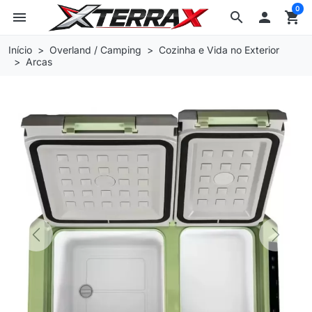
0
menu
search

shopping_cart
Início
Overland / Camping
Cozinha e Vida no Exterior
Arcas
Previous
Next