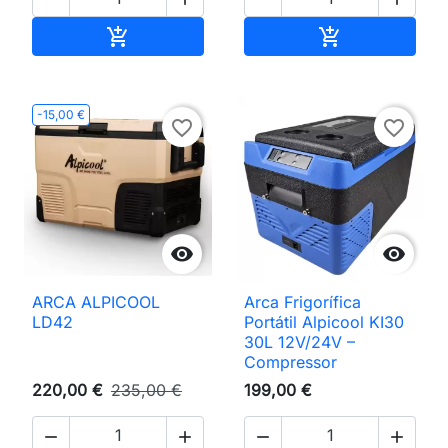
Adicionar ao carrinho
Adicionar ao 


-15,00 €
favorite_border
favorite_border


ARCA ALPICOOL
Arca Frigorífica
LD42
Portátil Alpicool KI30
30L 12V/24V –
Compressor
220,00 €
235,00 €
199,00 €



