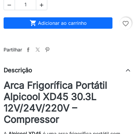



Adicionar ao carrinho
favorite_border
Partilhar
Descrição
Arca Frigorífica Portátil
Alpicool XD45 30.3L
12V/24V/220V –
Compressor
A
Alpicool XD45
é uma arca frigorífica portátil com