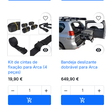
favorite_border
favorite_border


Kit de cintas de
Bandeja deslizante
fixação para Arca (4
dobrável para Arca
peças)
19,90 €
649,90 €




Adicionar ao carrinho
Adicionar ao 

