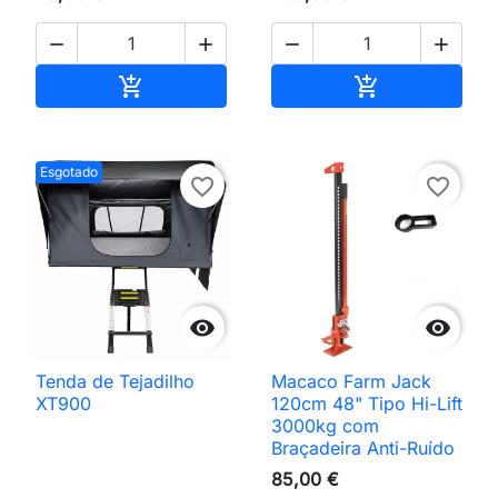




Adicionar ao carrinho
Adicionar ao 


Esgotado
favorite_border
favorite_border


Tenda de Tejadilho
Macaco Farm Jack
XT900
120cm 48" Tipo Hi-Lift
3000kg com
Braçadeira Anti-Ruído
85,00 €