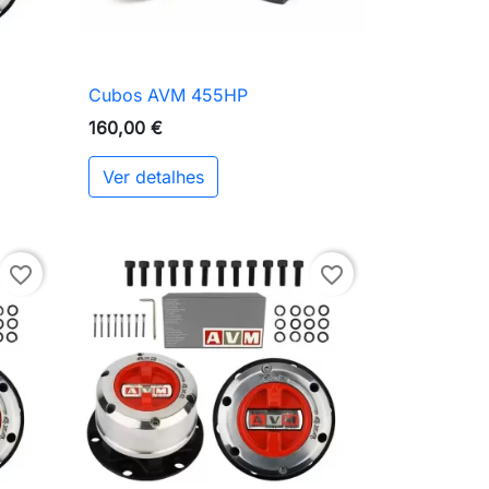
Cubos AVM 455HP

Vista rápida
160,00 €
Ver detalhes
ionar ao carrinho
favorite_border
favorite_border