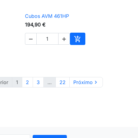
Cubos AVM 461HP

Vista rápida
194,90 €



ionar ao carrinho
Adicionar ao carrinho
rior
1
2
3
…
22
Próximo
