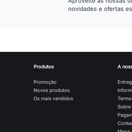
Aproveite as nossas ú
novidades e ofertas es
Produtos
A nos
Promoção
Entre
Novos produtos
Inform
Os mais vendidos
Termo
Sobre
Pagam
Conta
Mapa d