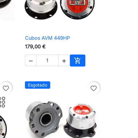
Cubos AVM 449HP

Vista rápida
179,00 €



Adicionar ao carrinho
Esgotado
favorite_border
favorite_border