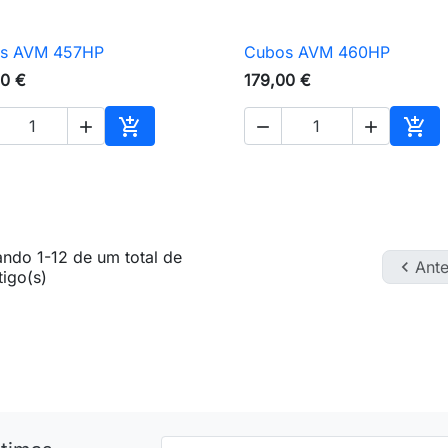
s AVM 457HP
Cubos AVM 460HP

Vista rápida

Vista rápida
00 €
179,00 €





Adicionar ao carrinho
Adic
ndo 1-12 de um total de

Ante
tigo(s)