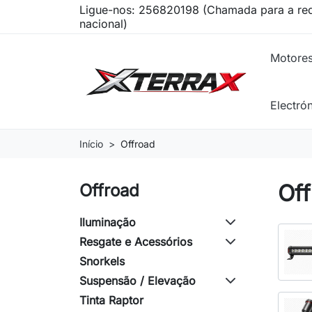
Ligue-nos:
256820198 (Chamada para a red
nacional)
Motore
Electró
Início
Offroad
Of
Offroad
Iluminação
Resgate e Acessórios
Snorkels
Suspensão / Elevação
Tinta Raptor