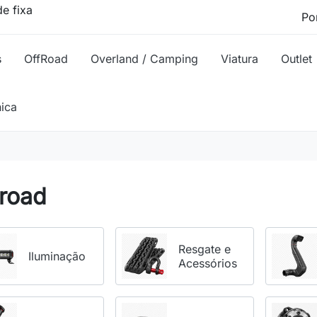
e fixa
s
OffRoad
Overland / Camping
Viatura
Outlet
nica
froad
Resgate e
Iluminação
Acessórios