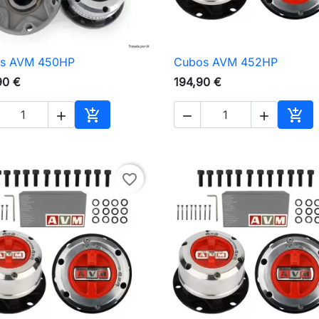
s AVM 450HP
Cubos AVM 452HP

Vista rápida

Vista rápida
90 €
194,90 €





Adicionar ao carrinho
Adic
favorite_border