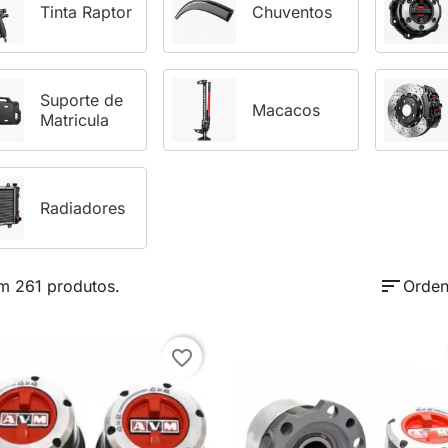
Tinta Raptor
Chuventos
Suporte de
Macacos
Matricula
Radiadores
sort
m 261 produtos.
Orden
favorite_border