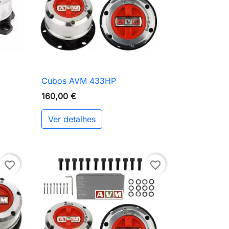
Cubos AVM 433HP

Vista rápida
160,00 €
Ver detalhes
ionar ao carrinho
favorite_border
favorite_border