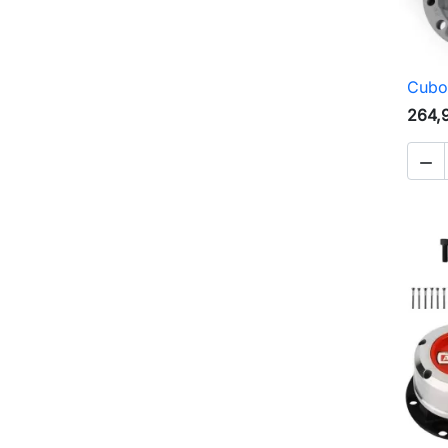
Cubo
264,
