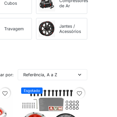
Compressores
Cubos
de Ar
Jantes /
Travagem
Acessórios
expand_more
ar por:
Referência, A a Z
Esgotado
favorite_border
favorite_border