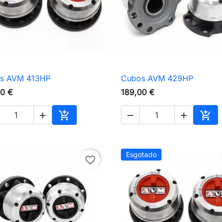
s AVM 413HP
Cubos AVM 429HP

Vista rápida

Vista rápida
00 €
189,00 €





Adicionar ao carrinho
Adic
Esgotado
favorite_border