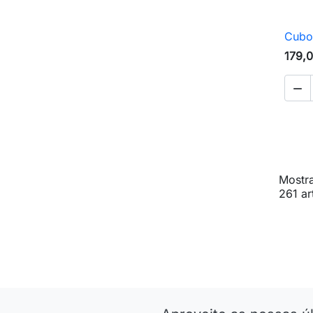
Cubo
179,

Mostra
261 ar