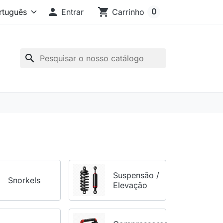

shopping_cart
0
Entrar
Carrinho
search
Suspensão /
Snorkels
Elevação