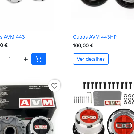
s AVM 443
Cubos AVM 443HP

Vista rápida

Vista rápida
00 €
160,00 €

Ver detalhes

Adicionar ao carrinho
favorite_border