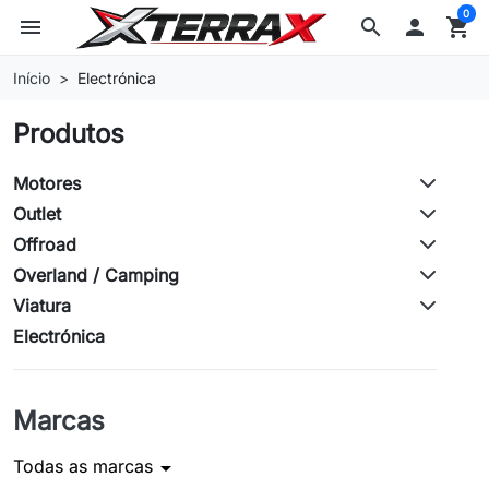
0
menu
search

shopping_cart
Início
Electrónica
Produtos
Motores
Outlet
Offroad
Overland / Camping
Viatura
Electrónica
Marcas
Todas as marcas
arrow_drop_down