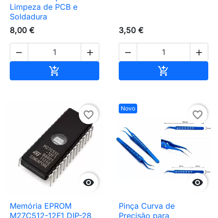
Limpeza de PCB e
Soldadura
8,00 €
3,50 €




Adicionar ao carrinho
Adicionar ao 


Novo
favorite_border
favorite_border


Memória EPROM
Pinça Curva de
M27C512-12F1 DIP-28
Precisão para