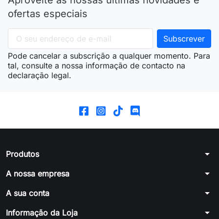
ofertas especiais
Pode cancelar a subscrição a qualquer momento. Para
tal, consulte a nossa informação de contacto na
declaração legal.
arrow_drop_down
Produtos
arrow_drop_down
A nossa empresa
arrow_drop_down
A sua conta
arrow_drop_down
Informação da Loja