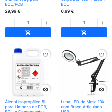
ECU/PCB
ECU
29,99 €
0,99 €




Adicionar ao carrinho
Adicionar ao 


favorite_border
favorite_border


Álcool Isopropílico 5L
Lupa LED de Mesa 10X
para Limpeza de PCB,
com Braço Articulado
ECU e Componentes
USB