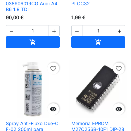
038906019CG Audi A4
PLCC32
B6 1.9 TDI
90,00 €
1,99 €




Adicionar ao carrinho
Adicionar ao 


favorite_border
favorite_border


Spray Anti-Fluxo Due-Ci
Memória EPROM
F-02 200ml para
M27C256B-10F1 DIP-28