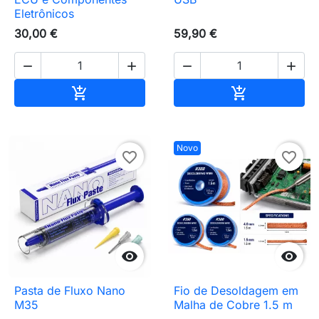
Eletrônicos
30,00 €
59,90 €




Adicionar ao carrinho
Adicionar ao 


Novo
favorite_border
favorite_border


Pasta de Fluxo Nano
Fio de Desoldagem em
M35
Malha de Cobre 1.5 m