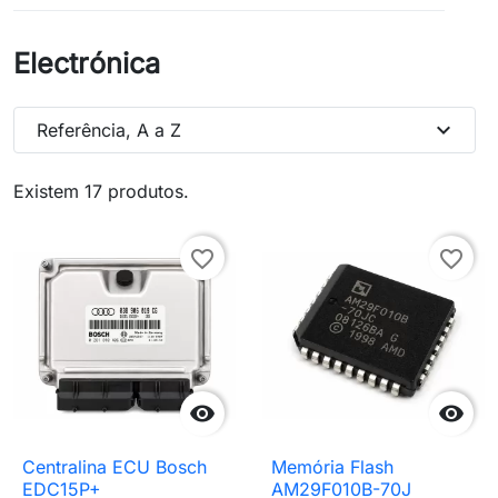
Electrónica
expand_more
Referência, A a Z
Existem 17 produtos.
favorite_border
favorite_border


Centralina ECU Bosch
Memória Flash
EDC15P+
AM29F010B-70J