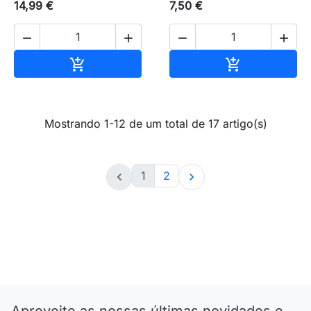
14,99 €
7,50 €




Adicionar ao carrinho
Adicionar ao 


Mostrando 1-12 de um total de 17 artigo(s)
1
2


Aproveite as nossas últimas novidades e