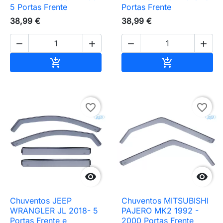
5 Portas Frente
Portas Frente
38,99 €
38,99 €




Adicionar ao carrinho
Adicionar ao 


favorite_border
favorite_border


Chuventos JEEP
Chuventos MITSUBISHI
WRANGLER JL 2018- 5
PAJERO MK2 1992 -
Portas Frente e
2000 Portas Frente