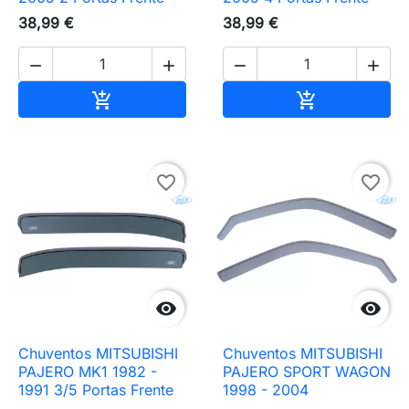
38,99 €
38,99 €




Adicionar ao carrinho
Adicionar ao 


favorite_border
favorite_border


Chuventos MITSUBISHI
Chuventos MITSUBISHI
PAJERO MK1 1982 -
PAJERO SPORT WAGON
1991 3/5 Portas Frente
1998 - 2004