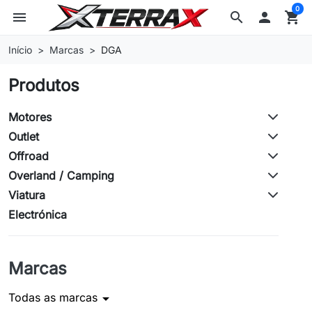
0
menu
search

shopping_cart
Início
Marcas
DGA
Produtos
Motores
Outlet
Offroad
Overland / Camping
Viatura
Electrónica
Marcas
Todas as marcas
arrow_drop_down