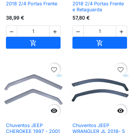
2018 2/4 Portas Frente
2018 2/4 Portas Frente
e Retaguarda
38,99 €
57,80 €




Adicionar ao carrinho
Adicionar ao 


favorite_border
favorite_border


Chuventos JEEP
Chuventos JEEP
CHEROKEE 1997 - 2001
WRANGLER JL 2018- 5