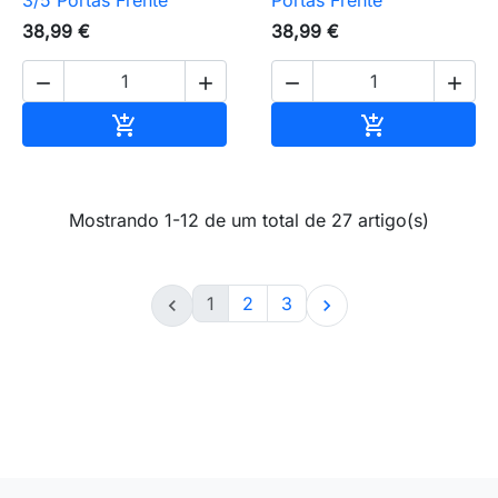
3/5 Portas Frente
Portas Frente
38,99 €
38,99 €




Adicionar ao carrinho
Adicionar ao 


Mostrando 1-12 de um total de 27 artigo(s)
1
2
3

