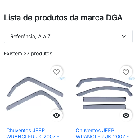
Lista de produtos da marca DGA
expand_more
Referência, A a Z
Existem 27 produtos.
favorite_border
favorite_border


Chuventos JEEP
Chuventos JEEP
WRANGLER JK 2007 -
WRANGLER JK 2007 -