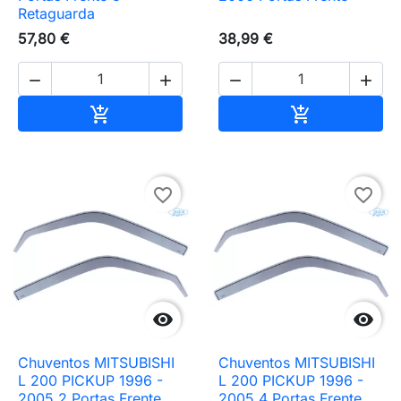
Retaguarda
57,80 €
38,99 €




Adicionar ao carrinho
Adicionar ao 


favorite_border
favorite_border


Chuventos MITSUBISHI
Chuventos MITSUBISHI
L 200 PICKUP 1996 -
L 200 PICKUP 1996 -
2005 2 Portas Frente
2005 4 Portas Frente