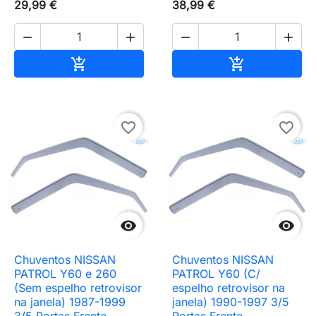
29,99 €
38,99 €




Adicionar ao carrinho
Adicionar ao 


favorite_border
favorite_border


Chuventos NISSAN
Chuventos NISSAN
PATROL Y60 e 260
PATROL Y60 (C/
(Sem espelho retrovisor
espelho retrovisor na
na janela) 1987-1999
janela) 1990-1997 3/5