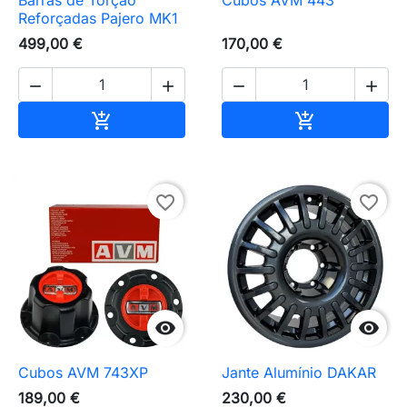
Barras de Torção
Cubos AVM 443
Reforçadas Pajero MK1
499,00 €
170,00 €




Adicionar ao carrinho
Adicionar ao 


favorite_border
favorite_border


Cubos AVM 743XP
Jante Alumínio DAKAR
189,00 €
230,00 €