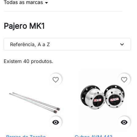
Todas as marcas
arrow_drop_down
Pajero MK1
expand_more
Referência, A a Z
Existem 40 produtos.
favorite_border
favorite_border

