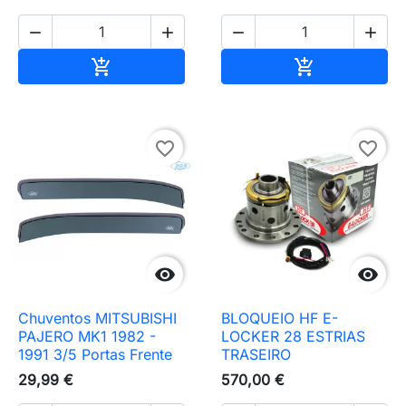




Adicionar ao carrinho
Adicionar ao 


favorite_border
favorite_border


Chuventos MITSUBISHI
BLOQUEIO HF E-
PAJERO MK1 1982 -
LOCKER 28 ESTRIAS
1991 3/5 Portas Frente
TRASEIRO
29,99 €
570,00 €