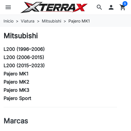
0
menu
search

shopping_cart
Início
Viatura
Mitsubishi
Pajero MK1
Mitsubishi
L200 (1996–2006)
L200 (2006-2015)
L200 (2015–2023)
Pajero MK1
Pajero MK2
Pajero MK3
Pajero Sport
Marcas