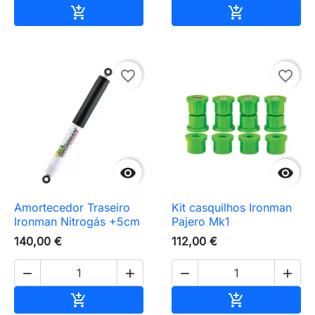
Adicionar ao carrinho
Adicionar ao 


favorite_border
favorite_border


Amortecedor Traseiro
Kit casquilhos Ironman
Ironman Nitrogás +5cm
Pajero Mk1
140,00 €
112,00 €




Adicionar ao carrinho
Adicionar ao 

