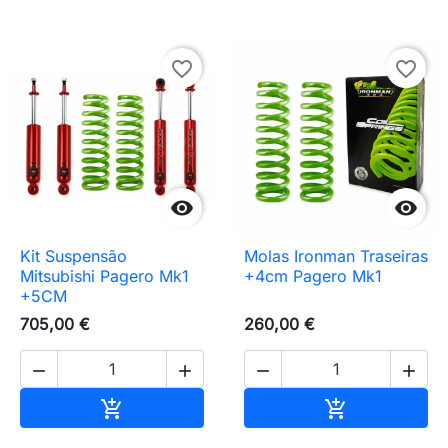
favorite_border
favorite_border


Kit Suspensão
Molas Ironman Traseiras
Mitsubishi Pagero Mk1
+4cm Pagero Mk1
+5CM
705,00 €
260,00 €




Adicionar ao carrinho
Adicionar ao 

