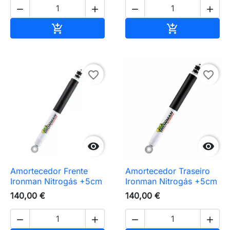




Adicionar ao carrinho
Adicionar ao 


favorite_border
favorite_border


Amortecedor Frente
Amortecedor Traseiro
Ironman Nitrogás +5cm
Ironman Nitrogás +5cm
140,00 €
140,00 €



