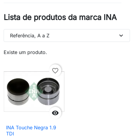
Lista de produtos da marca INA
expand_more
Referência, A a Z
Existe um produto.
favorite_border

INA Touche Negra 1.9
TDI