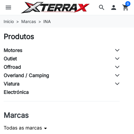
0
menu
search

shopping_cart
Início
Marcas
INA
Produtos
Motores
Outlet
Offroad
Overland / Camping
Viatura
Electrónica
Marcas
Todas as marcas
arrow_drop_down