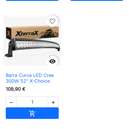
favorite_border

Barra Curva LED Cree
300W 52" X-Choice
109,90 €


Adicionar ao carrinho
