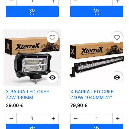




Adicionar ao carrinho
Adicionar ao 


favorite_border
favorite_border


X BARRA LED CREE
X BARRA LED CREE
72W 130MM
240W 1040MM 41"
29,00 €
79,90 €




Adicionar ao carrinho
Adicionar ao 