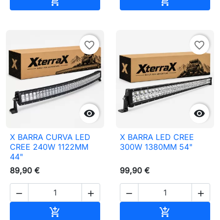


favorite_border
favorite_border


X BARRA CURVA LED
X BARRA LED CREE
CREE 240W 1122MM
300W 1380MM 54"
44"
89,90 €
99,90 €




Adicionar ao carrinho
Adicionar ao 

