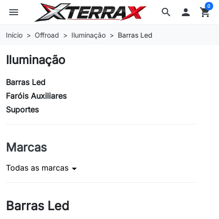
0
menu
search

shopping_cart
Início
Offroad
Iluminação
Barras Led
Iluminação
Barras Led
Faróis Auxiliares
Suportes
Marcas
Todas as marcas
arrow_drop_down
Barras Led