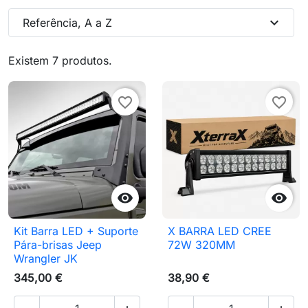
expand_more
Referência, A a Z
Existem 7 produtos.
favorite_border
favorite_border


Kit Barra LED + Suporte
X BARRA LED CREE
Pára-brisas Jeep
72W 320MM
Wrangler JK
345,00 €
38,90 €