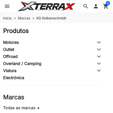
0
menu
search

shopping_cart
Início
Marcas
KS Kolbenschmidt
Produtos
Motores
Outlet
Offroad
Overland / Camping
Viatura
Electrónica
Marcas
Todas as marcas
arrow_drop_down