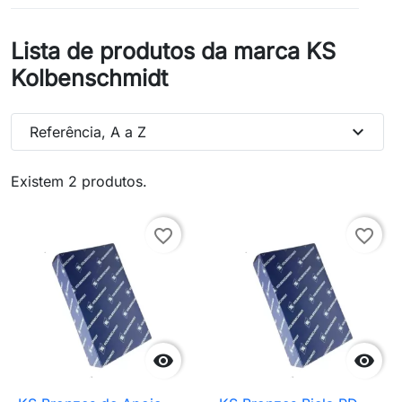
Lista de produtos da marca KS
Kolbenschmidt
expand_more
Referência, A a Z
Existem 2 produtos.
favorite_border
favorite_border

