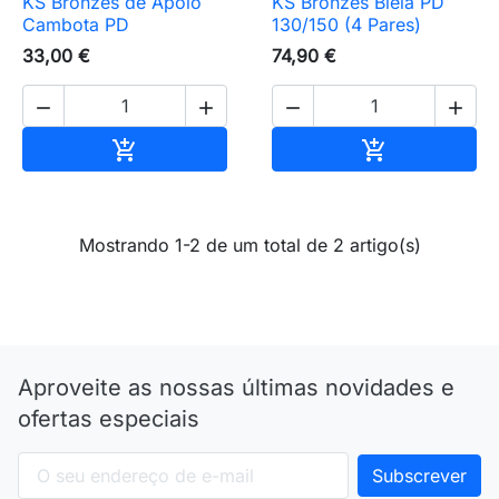
KS Bronzes de Apoio
KS Bronzes Biela PD
Cambota PD
130/150 (4 Pares)
33,00 €
74,90 €




Adicionar ao carrinho
Adicionar ao 


Mostrando 1-2 de um total de 2 artigo(s)
Aproveite as nossas últimas novidades e
ofertas especiais