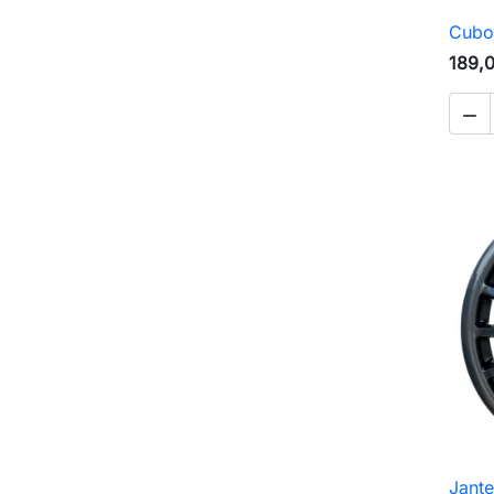
Cubo
189,

Jant