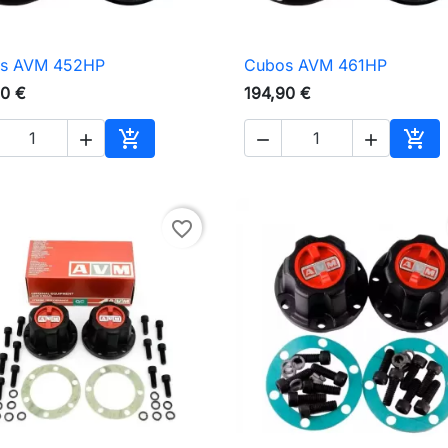
s AVM 452HP
Cubos AVM 461HP

Vista rápida

Vista rápida
90 €
194,90 €





Adicionar ao carrinho
Adic
favorite_border