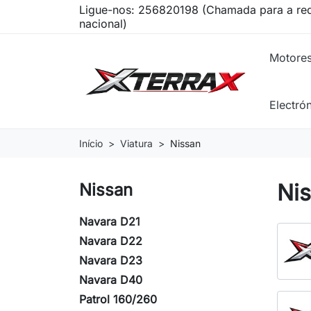
Ligue-nos:
256820198 (Chamada para a red
nacional)
Motore
Electró
Início
Viatura
Nissan
Ni
Nissan
Navara D21
Navara D22
Navara D23
Navara D40
Patrol 160/260