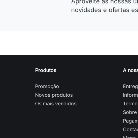
Aproveite as nossas ú
novidades e ofertas es
Produtos
A nos
Promoção
Entre
Novos produtos
Inform
Os mais vendidos
Termo
Sobre
Pagam
Conta
Mapa d