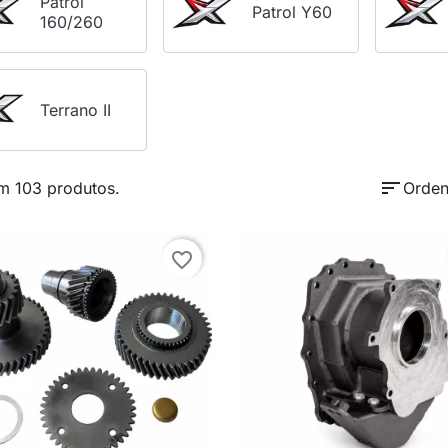
Patrol
Patrol Y60
160/260
Terrano II
sort
m 103 produtos.
Orden
favorite_border