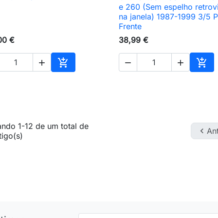

Vista rápida

Vista rápida
e 260 (Sem espelho retrov
na janela) 1987-1999 3/5 P
Frente
00 €
38,99 €





Adicionar ao carrinho
Adic
ndo 1-12 de um total de

Ant
tigo(s)