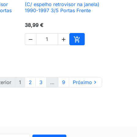

Vista rápida
isor
(C/ espelho retrovisor na janela)
ortas
1990-1997 3/5 Portas Frente
38,99 €



ionar ao carrinho
Adicionar ao carrinho
erior
1
2
3
…
9
Próximo
