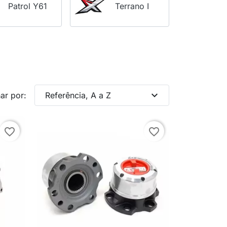
Patrol Y61
Terrano I
expand_more
ar por:
Referência, A a Z
favorite_border
favorite_border