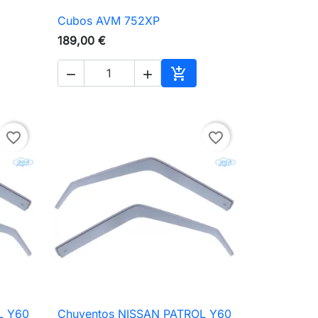
Cubos AVM 752XP

Vista rápida
189,00 €



ionar ao carrinho
Adicionar ao carrinho
favorite_border
favorite_border
L Y60
Chuventos NISSAN PATROL Y60