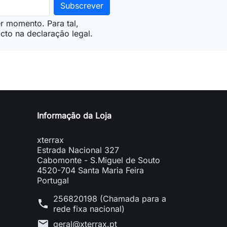
r momento. Para tal,
cto na declaração legal.
Informação da Loja
xterrax
Estrada Nacional 327
Cabomonte - S.Miguel de Souto
4520-704 Santa Maria Feira
Portugal
256820198 (Chamada para a
phone
rede fixa nacional)
mail
geral@xterrax.pt