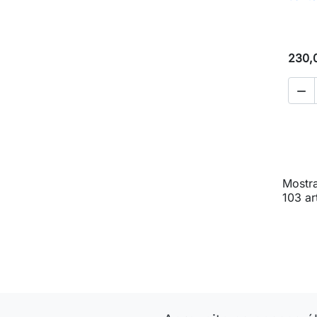
230,

Mostra
103 ar