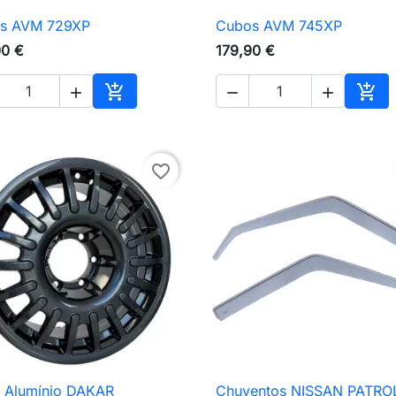
s AVM 729XP
Cubos AVM 745XP

Vista rápida

Vista rápida
00 €
179,90 €





Adicionar ao carrinho
Adic
favorite_border
e Alumínio DAKAR
Chuventos NISSAN PATRO