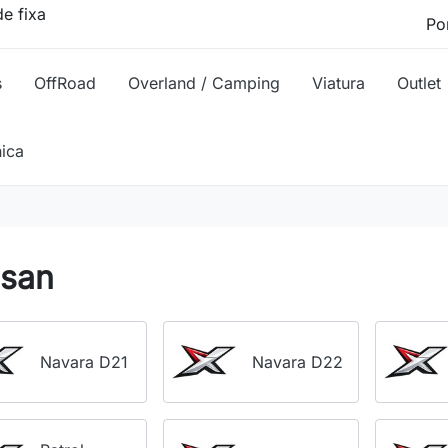
e fixa
s
OffRoad
Overland / Camping
Viatura
Outlet
nica
ssan
Navara D21
Navara D22