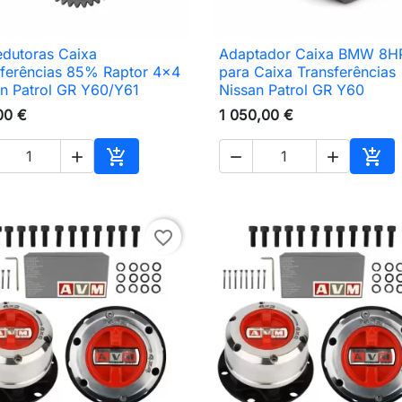
edutoras Caixa
Adaptador Caixa BMW 8H

Vista rápida

Vista rápida
sferências 85% Raptor 4x4
para Caixa Transferências
n Patrol GR Y60/Y61
Nissan Patrol GR Y60
00 €
1 050,00 €





Adicionar ao carrinho
Adic
favorite_border