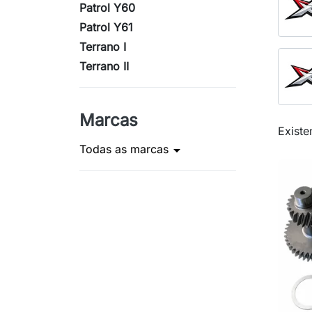
Patrol Y60
Patrol Y61
Terrano I
Terrano II
Marcas
Existe
Todas as marcas
arrow_drop_down