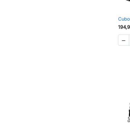
Cubo
194,
