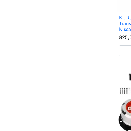
Kit R
Tran
Nissa
825,
