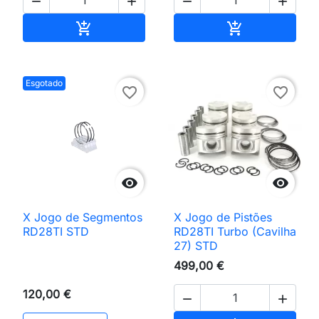




Adicionar ao carrinho
Adicionar ao 


Esgotado
favorite_border
favorite_border


X Jogo de Segmentos
X Jogo de Pistões
RD28TI STD
RD28TI Turbo (Cavilha
27) STD
499,00 €
120,00 €

