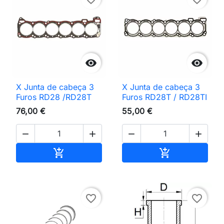


X Junta de cabeça 3
X Junta de cabeça 3
Furos RD28 /RD28T
Furos RD28T / RD28TI
76,00 €
55,00 €




Adicionar ao carrinho
Adicionar ao 


favorite_border
favorite_border