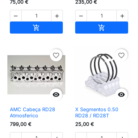
75,00 €
235,00 €




Adicionar ao carrinho
Adicionar ao 


favorite_border
favorite_border


AMC Cabeça RD28
X Segmentos 0.50
Atmosferico
RD28 / RD28T
799,00 €
25,00 €