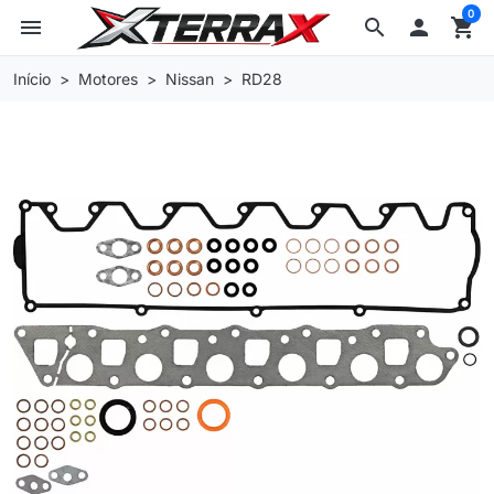
0
menu
search

shopping_cart
Início
Motores
Nissan
RD28