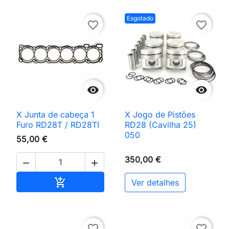
Esgotado
favorite_border
favorite_border


X Junta de cabeça 1
X Jogo de Pistões
Furo RD28T / RD28TI
RD28 (Cavilha 25)
050
55,00 €
350,00 €


Adicionar ao carrinho

Ver detalhes
favorite_border
favorite_border