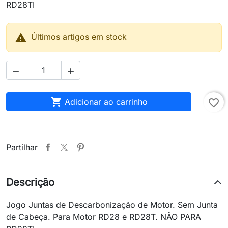
RD28TI

Últimos artigos em stock



Adicionar ao carrinho
favorite_border
Partilhar
Descrição
Jogo Juntas de Descarbonização de Motor. Sem Junta
de Cabeça. Para Motor RD28 e RD28T. NÃO PARA