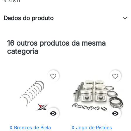
RD28TI
Dados do produto
16 outros produtos da mesma
categoria
favorite_border
favorite_border


X Bronzes de Biela
X Jogo de Pistões