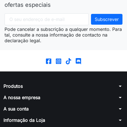
ofertas especiais
Pode cancelar a subscrição a qualquer momento. Para
tal, consulte a nossa informação de contacto na
declaração legal.
arrow_drop_down
Produtos
arrow_drop_down
A nossa empresa
arrow_drop_down
A sua conta
arrow_drop_down
Informação da Loja