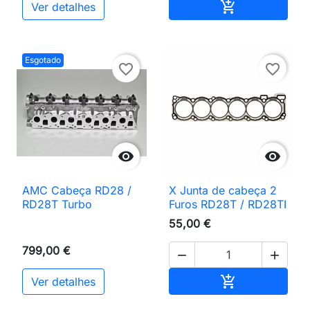
Adicionar ao 

Ver detalhes
Esgotado
favorite_border
favorite_border


AMC Cabeça RD28 /
X Junta de cabeça 2
RD28T Turbo
Furos RD28T / RD28TI
55,00 €
799,00 €


Adicionar ao 

Ver detalhes