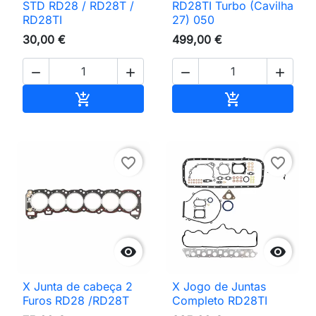
STD RD28 / RD28T /
RD28TI Turbo (Cavilha
RD28TI
27) 050
30,00 €
499,00 €




Adicionar ao carrinho
Adicionar ao 


favorite_border
favorite_border


X Junta de cabeça 2
X Jogo de Juntas
Furos RD28 /RD28T
Completo RD28TI