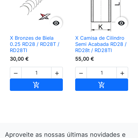


X Bronzes de Biela
X Camisa de Cilindro
0.25 RD28 / RD28T /
Semi Acabada RD28 /
RD28TI
RD28t / RD28TI
30,00 €
55,00 €




Adicionar ao carrinho
Adicionar ao 


Aproveite as nossas últimas novidades e