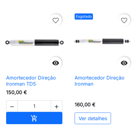
Esgotado
favorite_border
favorite_border


Amortecedor Direção
Amortecedor Direção
Ironman TD5
Ironman
150,00 €
160,00 €


Adicionar ao carrinho

Ver detalhes