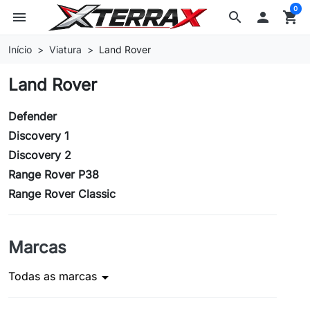
0
menu
search

shopping_cart
Início
Viatura
Land Rover
Land Rover
Defender
Discovery 1
Discovery 2
Range Rover P38
Range Rover Classic
Marcas
Todas as marcas
arrow_drop_down