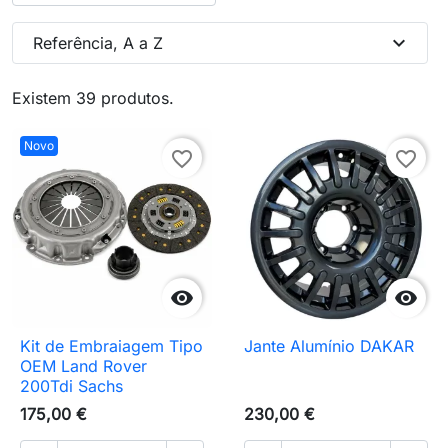
expand_more
Referência, A a Z
Existem 39 produtos.
Novo
favorite_border
favorite_border


Kit de Embraiagem Tipo
Jante Alumínio DAKAR
OEM Land Rover
200Tdi Sachs
175,00 €
230,00 €