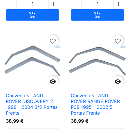




Adicionar ao carrinho
Adicionar ao 


favorite_border
favorite_border


Chuventos LAND
Chuventos LAND
ROVER DISCOVERY 2
ROVER RANGE ROVER
1998 - 2004 3/5 Portas
P38 1995 - 2002 5
Frente
Portas Frente
38,99 €
38,99 €