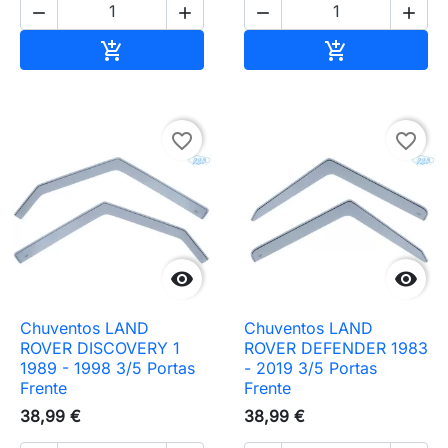




Adicionar ao carrinho
Adicionar ao 


favorite_border
favorite_border


Chuventos LAND
Chuventos LAND
ROVER DISCOVERY 1
ROVER DEFENDER 1983
1989 - 1998 3/5 Portas
- 2019 3/5 Portas
Frente
Frente
38,99 €
38,99 €