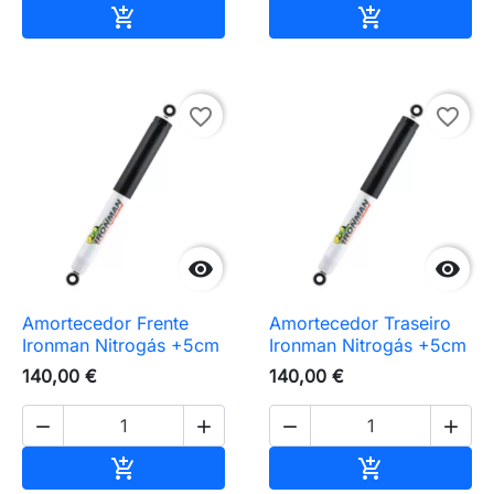
Adicionar ao carrinho
Adicionar ao 


favorite_border
favorite_border


Amortecedor Frente
Amortecedor Traseiro
Ironman Nitrogás +5cm
Ironman Nitrogás +5cm
140,00 €
140,00 €




Adicionar ao carrinho
Adicionar ao 

