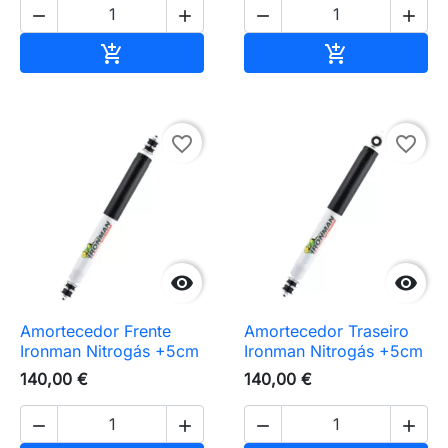




Adicionar ao carrinho
Adicionar ao 


favorite_border
favorite_border


Amortecedor Frente
Amortecedor Traseiro
Ironman Nitrogás +5cm
Ironman Nitrogás +5cm
140,00 €
140,00 €



