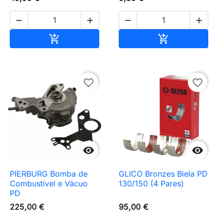




Adicionar ao carrinho
Adicionar ao 


favorite_border
favorite_border


PIERBURG Bomba de
GLICO Bronzes Biela PD
Combustivel e Vácuo
130/150 (4 Pares)
PD
225,00 €
95,00 €