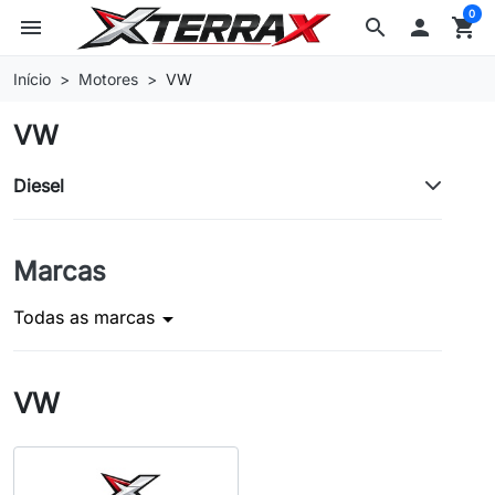
0
menu
search

shopping_cart
Início
Motores
VW
VW
Diesel
Marcas
Todas as marcas
arrow_drop_down
VW