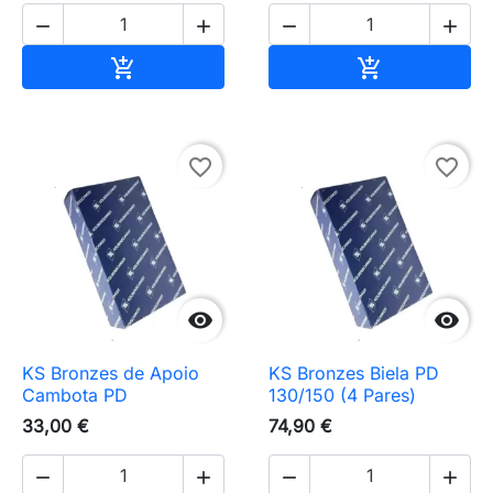




Adicionar ao carrinho
Adicionar ao 


favorite_border
favorite_border


KS Bronzes de Apoio
KS Bronzes Biela PD
Cambota PD
130/150 (4 Pares)
33,00 €
74,90 €



