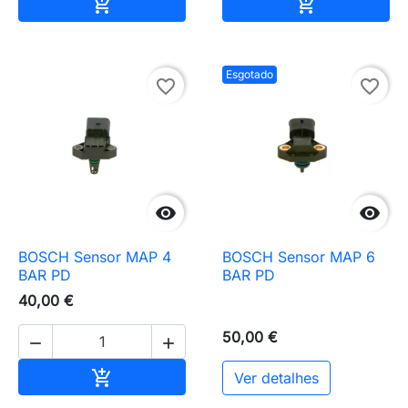
Adicionar ao carrinho
Adicionar ao 


Esgotado
favorite_border
favorite_border


BOSCH Sensor MAP 4
BOSCH Sensor MAP 6
BAR PD
BAR PD
40,00 €
50,00 €


Adicionar ao carrinho

Ver detalhes