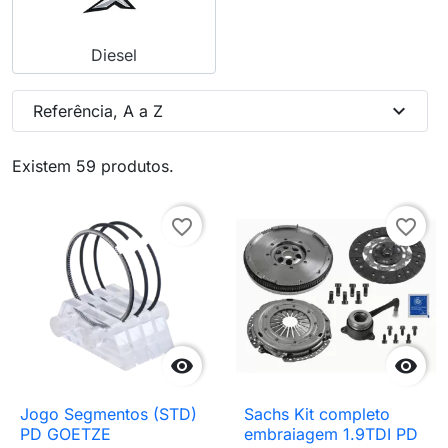
Diesel
expand_more
Referência, A a Z
Existem 59 produtos.
favorite_border
favorite_border


Jogo Segmentos (STD)
Sachs Kit completo
PD GOETZE
embraiagem 1.9TDI PD