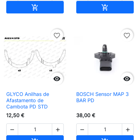
Adicionar ao carrinho
Adicionar ao 


favorite_border
favorite_border


GLYCO Anilhas de
BOSCH Sensor MAP 3
Afastamento de
BAR PD
Cambota PD STD
12,50 €
38,00 €



