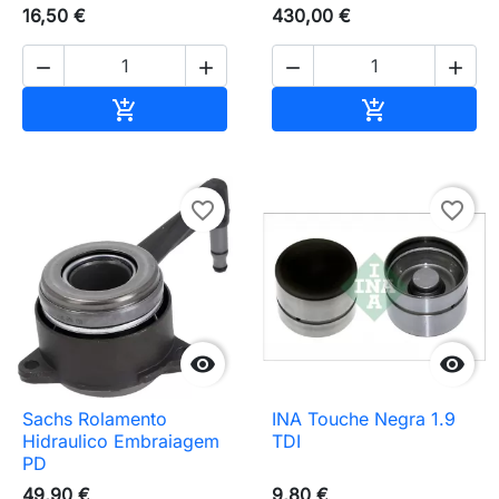
16,50 €
430,00 €




Adicionar ao carrinho
Adicionar ao 


favorite_border
favorite_border


Sachs Rolamento
INA Touche Negra 1.9
Hidraulico Embraiagem
TDI
PD
49,90 €
9,80 €