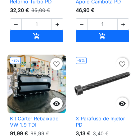
Retorno Turbo PD
Apoio Cambota PD
32,20 €
35,00 €
46,90 €




Adicionar ao carrinho
Adicionar ao 


-8%
-8%
favorite_border
favorite_border


Kit Cárter Rebaixado
X Parafuso de Injetor
VW 1.9 TDI
PD
91,99 €
99,99 €
3,13 €
3,40 €