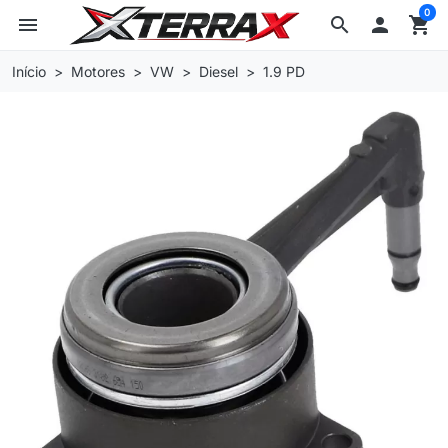
0
menu
search

shopping_cart
Início
Motores
VW
Diesel
1.9 PD