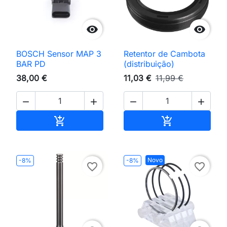


BOSCH Sensor MAP 3
Retentor de Cambota
BAR PD
(distribuição)
38,00 €
11,03 €
11,99 €




Adicionar ao carrinho
Adicionar ao 


Novo
-8%
-8%
favorite_border
favorite_border