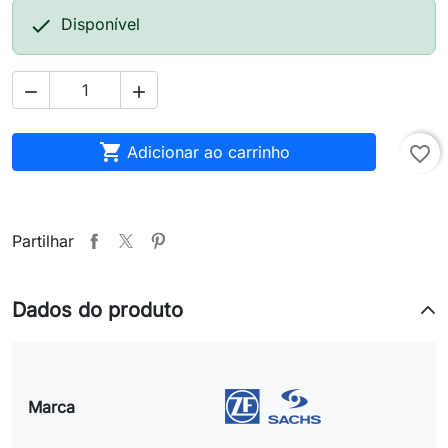

Disponível



Adicionar ao carrinho
favorite_border
Partilhar
Dados do produto
Marca