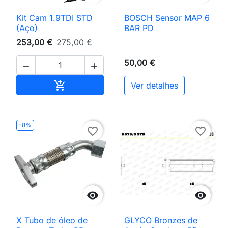
Kit Cam 1.9TDI STD
BOSCH Sensor MAP 6
(Aço)
BAR PD
253,00 €
275,00 €
50,00 €


Adicionar ao carrinho

Ver detalhes
-8%
favorite_border
favorite_border


X Tubo de óleo de
GLYCO Bronzes de