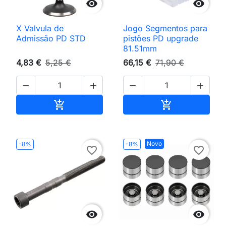


X Valvula de
Jogo Segmentos para
Admissão PD STD
pistões PD upgrade
81.51mm
4,83 €
5,25 €
66,15 €
71,90 €




Adicionar ao carrinho
Adicionar ao 


Novo
-8%
-8%
favorite_border
favorite_border

