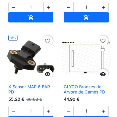




Adicionar ao carrinho
Adicionar ao 


-8%
favorite_border
favorite_border


X Sensor MAP 6 BAR
GLYCO Bronzes de
PD
Arvore de Cames PD
55,20 €
60,00 €
44,90 €



