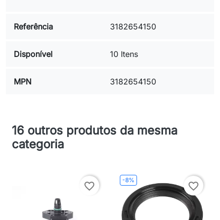
Referência
3182654150
Disponível
10 Itens
MPN
3182654150
16 outros produtos da mesma
categoria
-8%
favorite_border
favorite_border