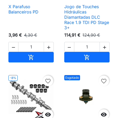
X Parafuso
Jogo de Touches
Balanceiros PD
Hidráulicas
Diamantadas DLC
Race 1.9 TDI PD Stage
3+
3,96 €
4,30 €
114,91 €
124,90 €




Adicionar ao carrinho
Adicionar ao 


Esgotado
-8%
favorite_border
favorite_border

