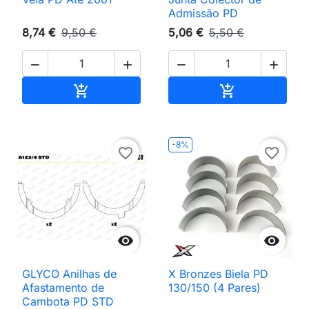
Admissão PD
8,74 €
9,50 €
5,06 €
5,50 €




Adicionar ao carrinho
Adicionar ao 


-8%
favorite_border
favorite_border


GLYCO Anilhas de
X Bronzes Biela PD
Afastamento de
130/150 (4 Pares)
Cambota PD STD