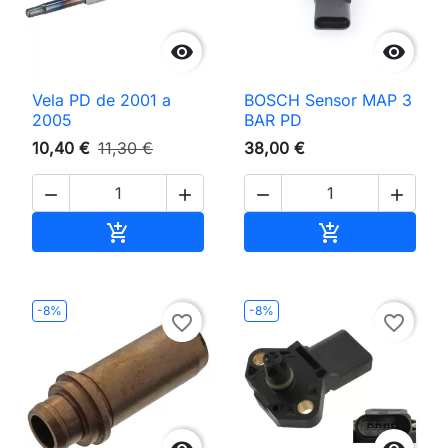


Vela PD de 2001 a
BOSCH Sensor MAP 3
2005
BAR PD
10,40 €
11,30 €
38,00 €




Adicionar ao carrinho
Adicionar ao 


-8%
-8%
favorite_border
favorite_border