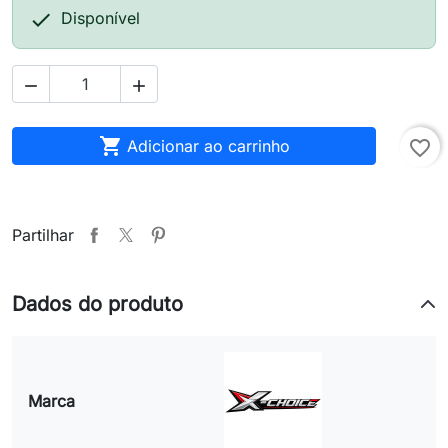

Disponível



Adicionar ao carrinho
favorite_border
Partilhar
Dados do produto
Marca