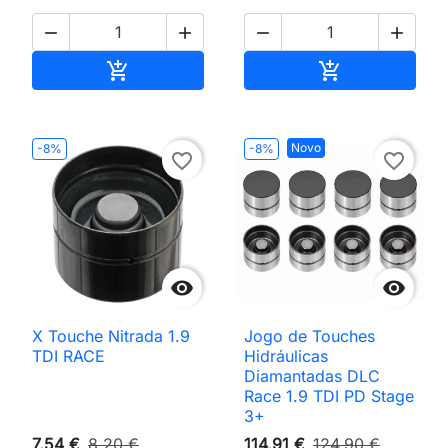




Adicionar ao carrinho
Adicionar ao 


Novo
-8%
-8%
favorite_border
favorite_border


X Touche Nitrada 1.9
Jogo de Touches
TDI RACE
Hidráulicas
Diamantadas DLC
Race 1.9 TDI PD Stage
3+
7,54 €
8,20 €
114,91 €
124,90 €