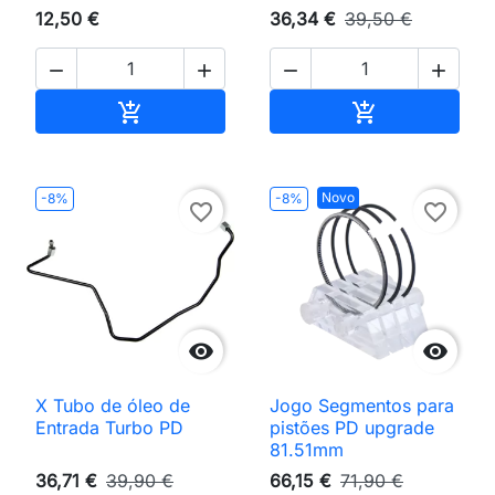
12,50 €
36,34 €
39,50 €




Adicionar ao carrinho
Adicionar ao 


Novo
-8%
-8%
favorite_border
favorite_border


X Tubo de óleo de
Jogo Segmentos para
Entrada Turbo PD
pistões PD upgrade
81.51mm
36,71 €
39,90 €
66,15 €
71,90 €