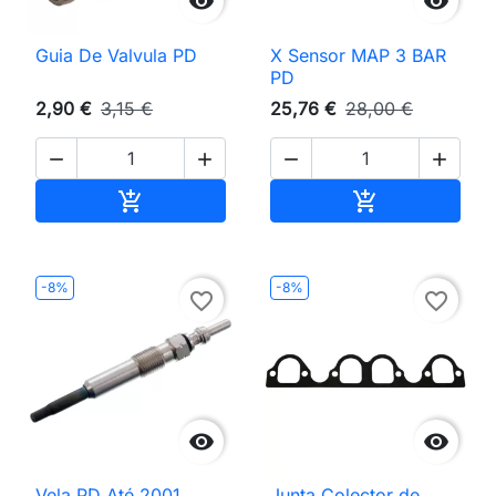


Guia De Valvula PD
X Sensor MAP 3 BAR
PD
2,90 €
3,15 €
25,76 €
28,00 €




Adicionar ao carrinho
Adicionar ao 


-8%
-8%
favorite_border
favorite_border


Vela PD Até 2001
Junta Colector de