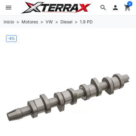
0
menu
search

shopping_cart
Início
Motores
VW
Diesel
1.9 PD
-8%