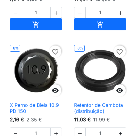




Adicionar ao carrinho
Adicionar ao 


-8%
-8%
favorite_border
favorite_border


X Perno de Biela 10.9
Retentor de Cambota
PD 150
(distribuição)
2,16 €
2,35 €
11,03 €
11,99 €



