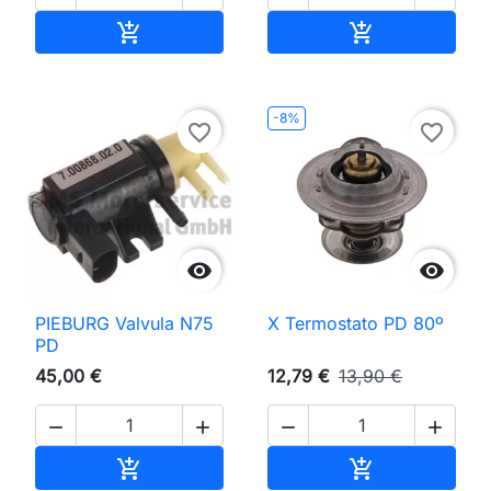
Adicionar ao carrinho
Adicionar ao 


-8%
favorite_border
favorite_border


PIEBURG Valvula N75
X Termostato PD 80º
PD
45,00 €
12,79 €
13,90 €




Adicionar ao carrinho
Adicionar ao 

