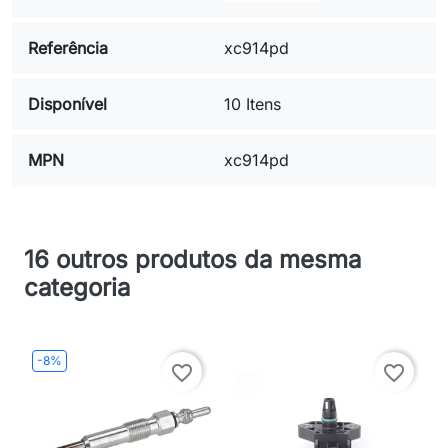
Referência
xc914pd
Disponível
10 Itens
MPN
xc914pd
16 outros produtos da mesma
categoria
-8%
favorite_border
favorite_border