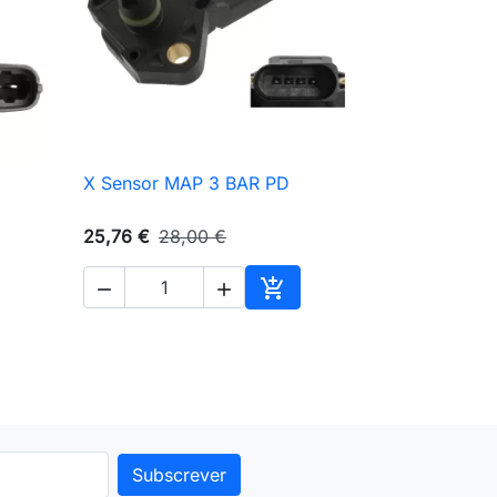
X Sensor MAP 3 BAR PD

Vista rápida
25,76 €
28,00 €



ionar ao carrinho
Adicionar ao carrinho