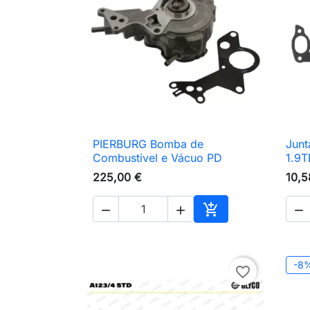
PIERBURG Bomba de
Junt

Vista rápida
Combustivel e Vácuo PD
1.9T
225,00 €
10,5




Adicionar ao carri
-8
favorite_border