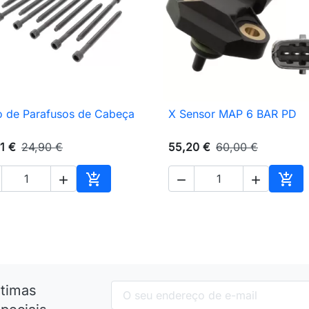
 de Parafusos de Cabeça
X Sensor MAP 6 BAR PD

Vista rápida

Vista rápida
1 €
24,90 €
55,20 €
60,00 €





nho
Adicionar ao carrinho
Adic
ltimas