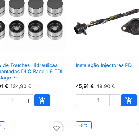
 de Touches Hidráulicas
Instalação Injectores PD

Vista rápida

Vista rápida
antadas DLC Race 1.9 TDI
tage 3+
91 €
124,90 €
45,91 €
49,90 €





nho
Adicionar ao carrinho
Adic
%
-8%
favorite_border