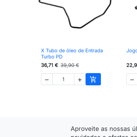
X Tubo de óleo de Entrada
Jogo

Vista rápida
Turbo PD
36,71 €
39,90 €
22,9




Adicionar ao carri
Aproveite as nossas ú