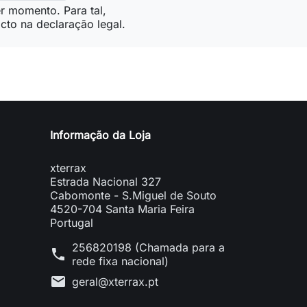
r momento. Para tal,
cto na declaração legal.
Informação da Loja
xterrax
Estrada Nacional 327
Cabomonte - S.Miguel de Souto
4520-704 Santa Maria Feira
Portugal
256820198 (Chamada para a
phone
rede fixa nacional)
mail
geral@xterrax.pt