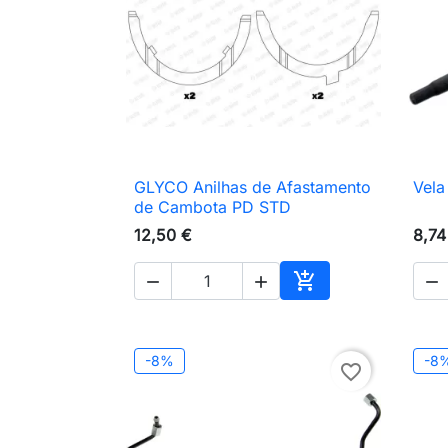
GLYCO Anilhas de Afastamento
Vela

Vista rápida
de Cambota PD STD
12,50 €
8,74




Adicionar ao carri
-8%
-8
favorite_border