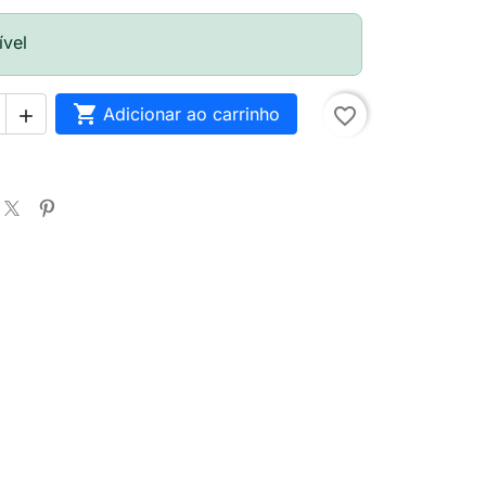
ível

Adicionar ao carrinho
favorite_border
