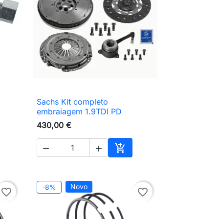
Sachs Kit completo

Vista rápida
embraiagem 1.9TDI PD
430,00 €



ionar ao carrinho
Adicionar ao carrinho
Novo
-8%
favorite_border
favorite_border