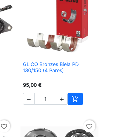
GLICO Bronzes Biela PD

Vista rápida
130/150 (4 Pares)
95,00 €



ionar ao carrinho
Adicionar ao carrinho
favorite_border
favorite_border