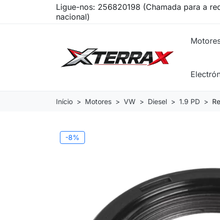
Ligue-nos:
256820198 (Chamada para a red
nacional)
Motore
Electró
Início
Motores
VW
Diesel
1.9 PD
Re
-8%