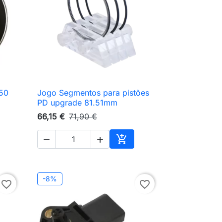
150
Jogo Segmentos para pistões

Vista rápida
PD upgrade 81.51mm
66,15 €
71,90 €



ionar ao carrinho
Adicionar ao carrinho
-8%
favorite_border
favorite_border