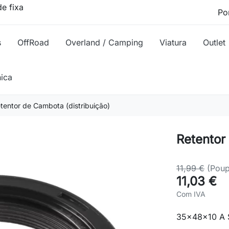
e fixa
s
OffRoad
Overland / Camping
Viatura
Outlet
nica
tentor de Cambota (distribuição)
Retentor
11,99 €
(Pou
11,03 €
Com IVA
35x48x10 A 