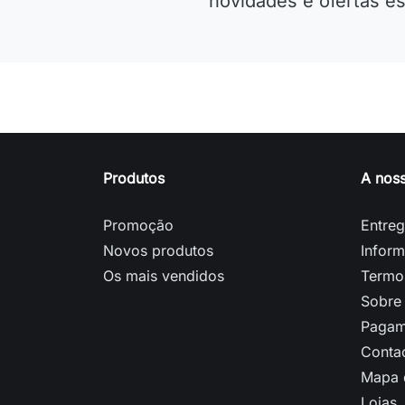
novidades e ofertas es
Produtos
A nos
Promoção
Entre
Novos produtos
Inform
Os mais vendidos
Termo
Sobre
Pagam
Conta
Mapa d
Lojas