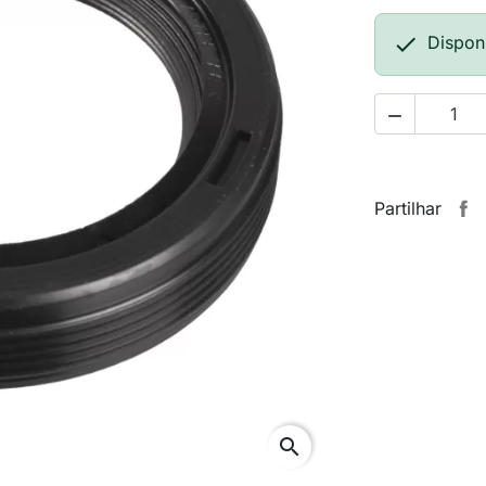

Dispon

Partilhar
search