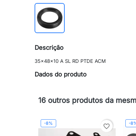
Descrição
35x48x10 A SL RD PTDE ACM
Dados do produto
16 outros produtos da mesm
-8%
-8
favorite_border