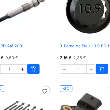
 PD Até 2001
X Perno de Biela 10.9 PD 

Vista rápida

Vista rápida
 €
9,50 €
2,16 €
2,35 €





nho
Adicionar ao carrinho
Adic
%
-8%
favorite_border