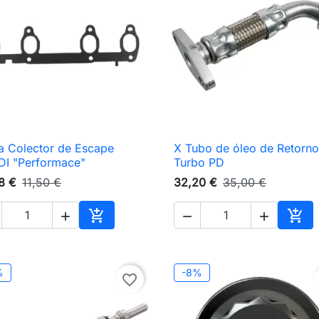
a Colector de Escape
X Tubo de óleo de Retorno

Vista rápida

Vista rápida
DI "Performace"
Turbo PD
8 €
11,50 €
32,20 €
35,00 €





nho
Adicionar ao carrinho
Adic
%
-8%
favorite_border