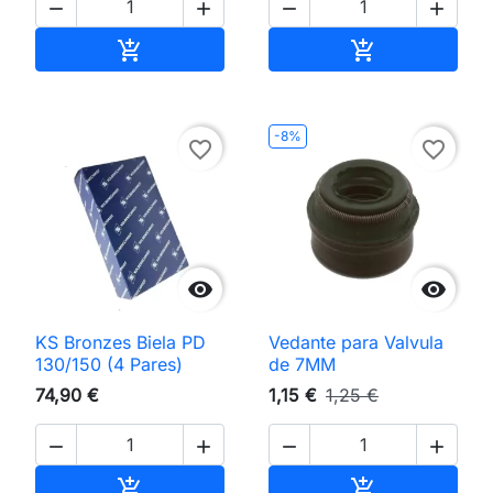




Adicionar ao carrinho
Adicionar ao 


-8%
favorite_border
favorite_border


KS Bronzes Biela PD
Vedante para Valvula
130/150 (4 Pares)
de 7MM
74,90 €
1,15 €
1,25 €




Adicionar ao carrinho
Adicionar ao 

