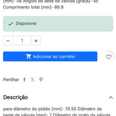
[mm]- 06 Ângulo da sede da válvula [graus]- 45
Comprimento total [mm]- 89.9

Disponível



Adicionar ao carrinho
favorite_border
Partilhar
Descrição
para diâmetro do pistão [mm]- 79.50 Diâmetro da
haste da válvula [mm]- 7 Diâmetro do prato da válvula