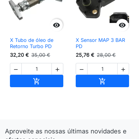


X Tubo de óleo de
X Sensor MAP 3 BAR
Retorno Turbo PD
PD
32,20 €
35,00 €
25,76 €
28,00 €




Adicionar ao carrinho
Adicionar ao 


Aproveite as nossas últimas novidades e