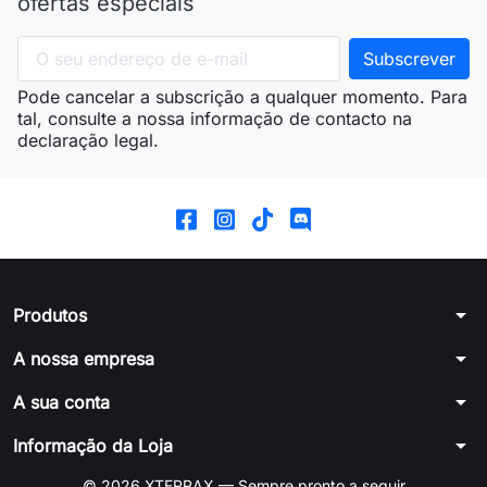
ofertas especiais
Pode cancelar a subscrição a qualquer momento. Para
tal, consulte a nossa informação de contacto na
declaração legal.
arrow_drop_down
Produtos
arrow_drop_down
A nossa empresa
arrow_drop_down
A sua conta
arrow_drop_down
Informação da Loja
© 2026 XTERRAX — Sempre pronto a seguir