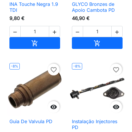
INA Touche Negra 1.9
GLYCO Bronzes de
TDI
Apoio Cambota PD
9,80 €
46,90 €




Adicionar ao carrinho
Adicionar ao 


-8%
-8%
favorite_border
favorite_border


Guia De Valvula PD
Instalação Injectores
PD