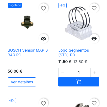
Esgotado
-8%
favorite_border
favorite_border


BOSCH Sensor MAP 6
Jogo Segmentos
BAR PD
(STD) PD
11,50 €
12,50 €
50,00 €


Adicionar ao 

Ver detalhes
-8%
favorite_border
favorite_border