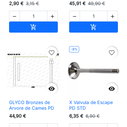
2,90 €
3,15 €
45,91 €
49,90 €




Adicionar ao carrinho
Adicionar ao 


-8%
favorite_border
favorite_border


GLYCO Bronzes de
X Valvula de Escape
Arvore de Cames PD
PD STD
44,90 €
6,35 €
6,90 €