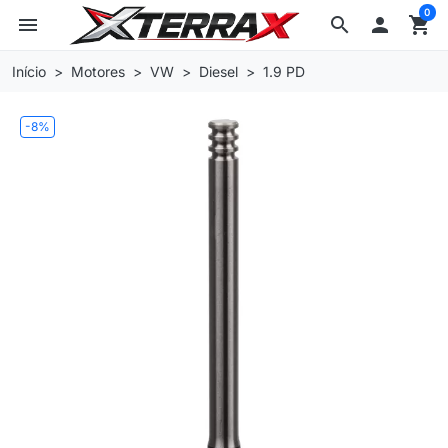
0
menu
search

shopping_cart
Início
Motores
VW
Diesel
1.9 PD
-8%