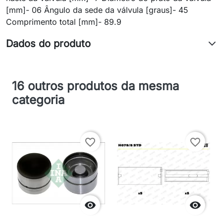
[mm]- 06 Ângulo da sede da válvula [graus]- 45
Comprimento total [mm]- 89.9
Dados do produto
16 outros produtos da mesma
categoria
favorite_border
favorite_border

