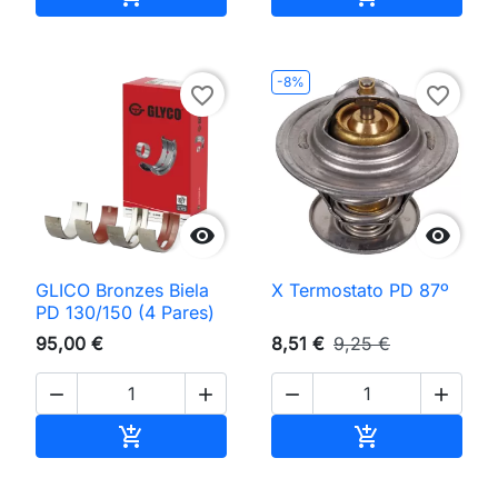
-8%
favorite_border
favorite_border


GLICO Bronzes Biela
X Termostato PD 87º
PD 130/150 (4 Pares)
95,00 €
8,51 €
9,25 €




Adicionar ao carrinho
Adicionar ao 

