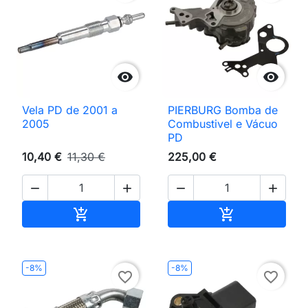


Vela PD de 2001 a
PIERBURG Bomba de
2005
Combustivel e Vácuo
PD
10,40 €
11,30 €
225,00 €




Adicionar ao carrinho
Adicionar ao 


-8%
-8%
favorite_border
favorite_border