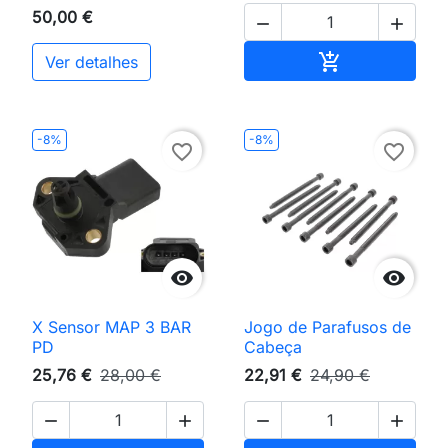
50,00 €


Adicionar ao 

Ver detalhes
-8%
-8%
favorite_border
favorite_border


X Sensor MAP 3 BAR
Jogo de Parafusos de
PD
Cabeça
25,76 €
28,00 €
22,91 €
24,90 €



