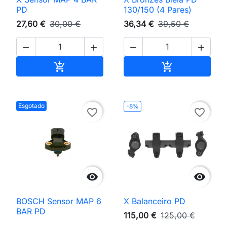
PD
130/150 (4 Pares)
27,60 €
30,00 €
36,34 €
39,50 €




Adicionar ao carrinho
Adicionar ao 


Esgotado
-8%
favorite_border
favorite_border


BOSCH Sensor MAP 6
X Balanceiro PD
BAR PD
115,00 €
125,00 €