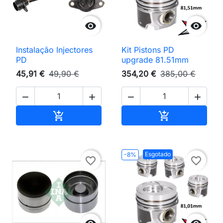


Instalação Injectores
Kit Pistons PD
PD
upgrade 81.51mm
45,91 €
49,90 €
354,20 €
385,00 €




Adicionar ao carrinho
Adicionar ao 


Esgotado
-8%
favorite_border
favorite_border