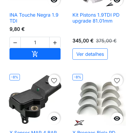


INA Touche Negra 1.9
Kit Pistons 1.9TDI PD
TDI
upgrade 81.01mm
9,80 €
345,00 €
375,00 €


Adicionar ao carrinho

Ver detalhes
-8%
-8%
favorite_border
favorite_border


X Sensor MAP 4 BAR
X Bronzes Biela PD