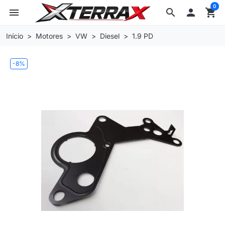
0
menu
search

shopping_cart
Início
Motores
VW
Diesel
1.9 PD
-8%