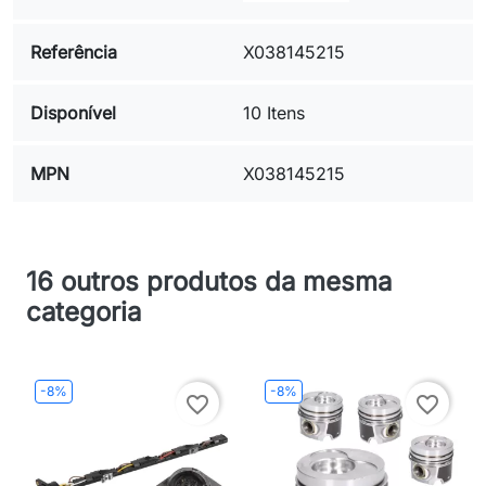
Referência
X038145215
Disponível
10 Itens
MPN
X038145215
16 outros produtos da mesma
categoria
-8%
-8%
favorite_border
favorite_border