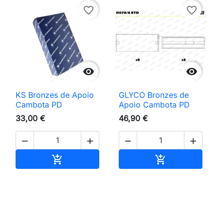
favorite_border
favorite_border


KS Bronzes de Apoio
GLYCO Bronzes de
Cambota PD
Apoio Cambota PD
33,00 €
46,90 €




Adicionar ao carrinho
Adicionar ao 

