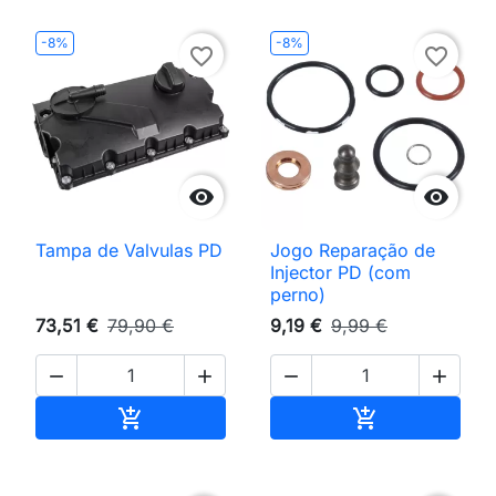
-8%
-8%
favorite_border
favorite_border


Tampa de Valvulas PD
Jogo Reparação de
Injector PD (com
perno)
73,51 €
79,90 €
9,19 €
9,99 €




Adicionar ao carrinho
Adicionar ao 

