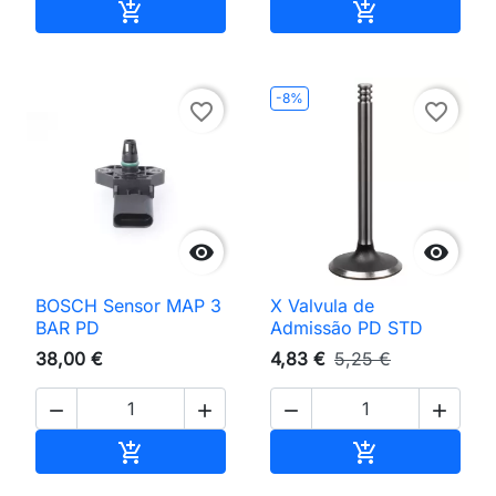
Adicionar ao carrinho
Adicionar ao 


-8%
favorite_border
favorite_border


BOSCH Sensor MAP 3
X Valvula de
BAR PD
Admissão PD STD
38,00 €
4,83 €
5,25 €




Adicionar ao carrinho
Adicionar ao 

