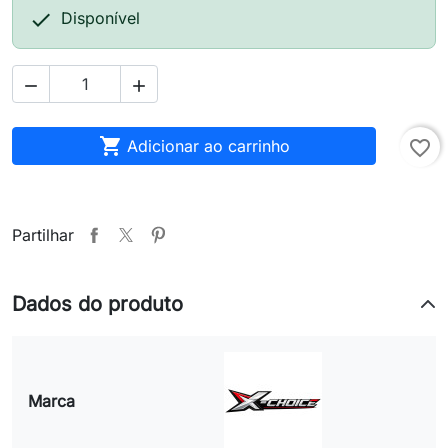

Disponível



Adicionar ao carrinho
favorite_border
Partilhar
Dados do produto
Marca