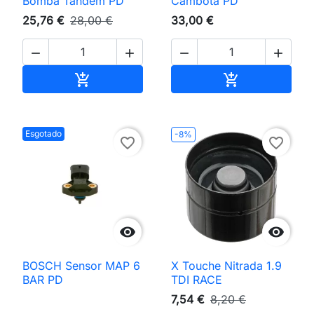
Bomba Tandem PD
Cambota PD
25,76 €
28,00 €
33,00 €




Adicionar ao carrinho
Adicionar ao 


Esgotado
-8%
favorite_border
favorite_border


BOSCH Sensor MAP 6
X Touche Nitrada 1.9
BAR PD
TDI RACE
7,54 €
8,20 €