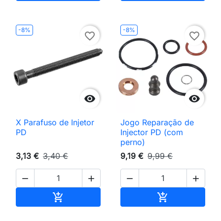
-8%
-8%
favorite_border
favorite_border


X Parafuso de Injetor
Jogo Reparação de
PD
Injector PD (com
perno)
3,13 €
3,40 €
9,19 €
9,99 €




Adicionar ao carrinho
Adicionar ao 

