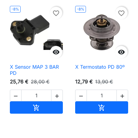
-8%
-8%
favorite_border
favorite_border


X Sensor MAP 3 BAR
X Termostato PD 80º
PD
25,76 €
28,00 €
12,79 €
13,90 €




Adicionar ao carrinho
Adicionar ao 

