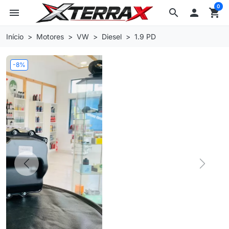
0
menu
search

shopping_cart
Início
Motores
VW
Diesel
1.9 PD
-8%
Previous
Next