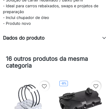
- Solução de cárter rebaixado / baixo perfil
- Ideal para carros rebaixados, swaps e projetos de
preparação
- Inclui chupador de óleo
- Produto novo
Dados do produto
16 outros produtos da mesma
categoria
-8%
favorite_border
favorite_border