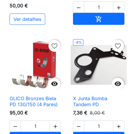
50,00 €


Adicionar ao 

Ver detalhes
-8%
favorite_border
favorite_border


GLICO Bronzes Biela
X Junta Bomba
PD 130/150 (4 Pares)
Tandem PD
95,00 €
7,36 €
8,00 €



