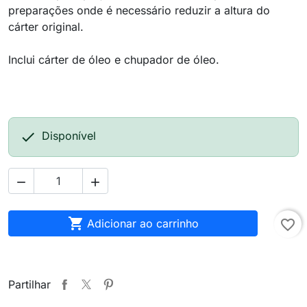
preparações onde é necessário reduzir a altura do
cárter original.
Inclui cárter de óleo e chupador de óleo.

Disponível



Adicionar ao carrinho
favorite_border
Partilhar