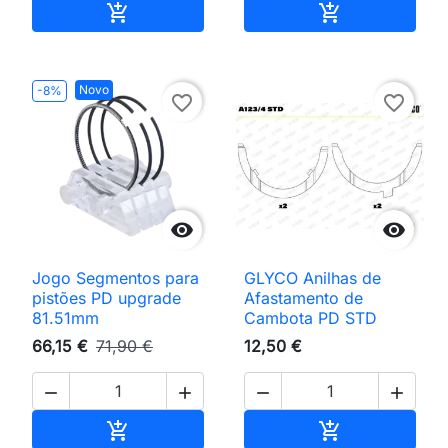
Adicionar ao carrinho
Adicionar ao 


Novo
-8%
favorite_border
favorite_border


Jogo Segmentos para
GLYCO Anilhas de
pistões PD upgrade
Afastamento de
81.51mm
Cambota PD STD
66,15 €
71,90 €
12,50 €




Adicionar ao carrinho
Adicionar ao 

