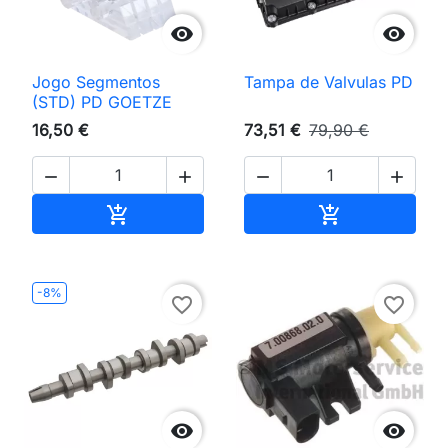


Jogo Segmentos
Tampa de Valvulas PD
(STD) PD GOETZE
16,50 €
73,51 €
79,90 €




Adicionar ao carrinho
Adicionar ao 


-8%
favorite_border
favorite_border

