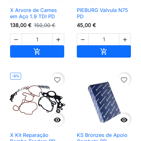
X Arvore de Cames
PIEBURG Valvula N75
em Aço 1.9 TDI PD
PD
138,00 €
150,00 €
45,00 €




Adicionar ao carrinho
Adicionar ao 


-8%
favorite_border
favorite_border


X Kit Reparação
KS Bronzes de Apoio