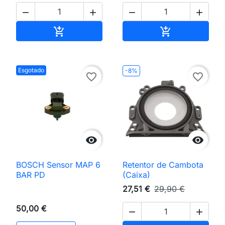




Adicionar ao carrinho
Adicionar ao 


Esgotado
-8%
favorite_border
favorite_border


BOSCH Sensor MAP 6
Retentor de Cambota
BAR PD
(Caixa)
27,51 €
29,90 €
50,00 €

