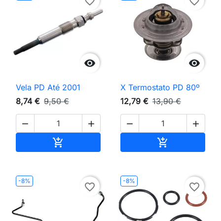
favorite_border
favorite_border


Vela PD Até 2001
X Termostato PD 80º
8,74 €
9,50 €
12,79 €
13,90 €




Adicionar ao carrinho
Adicionar ao 


-8%
-8%
favorite_border
favorite_border