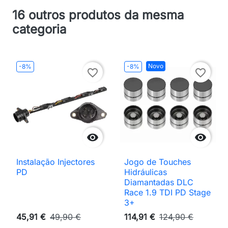
16 outros produtos da mesma
categoria
Novo
-8%
-8%
favorite_border
favorite_border


Instalação Injectores
Jogo de Touches
PD
Hidráulicas
Diamantadas DLC
Race 1.9 TDI PD Stage
3+
45,91 €
49,90 €
114,91 €
124,90 €