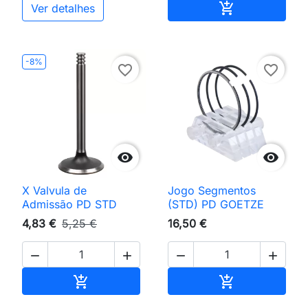
Adicionar ao 

Ver detalhes
-8%
favorite_border
favorite_border


X Valvula de
Jogo Segmentos
Admissão PD STD
(STD) PD GOETZE
4,83 €
5,25 €
16,50 €




Adicionar ao carrinho
Adicionar ao 

