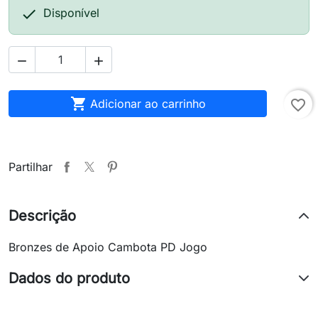

Disponível



Adicionar ao carrinho
favorite_border
Partilhar
Descrição
Bronzes de Apoio Cambota PD Jogo
Dados do produto