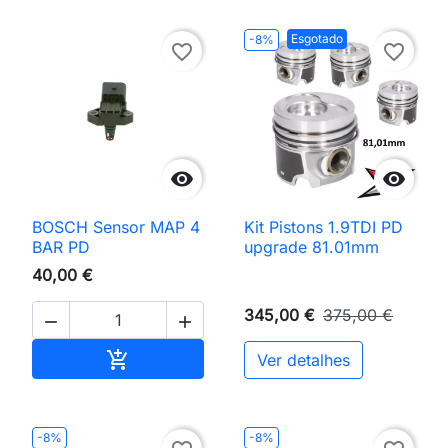
Esgotado
-8%
favorite_border
favorite_border


BOSCH Sensor MAP 4
Kit Pistons 1.9TDI PD
BAR PD
upgrade 81.01mm
40,00 €
345,00 €
375,00 €


Adicionar ao carrinho

Ver detalhes
-8%
-8%