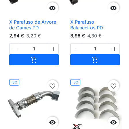


X Parafuso de Arvore
X Parafuso
de Cames PD
Balanceiros PD
2,94 €
3,20 €
3,96 €
4,30 €




Adicionar ao carrinho
Adicionar ao 


-8%
-8%
favorite_border
favorite_border

