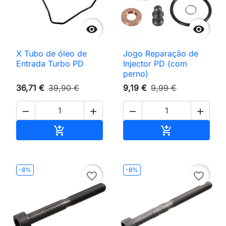


X Tubo de óleo de
Jogo Reparação de
Entrada Turbo PD
Injector PD (com
perno)
36,71 €
39,90 €
9,19 €
9,99 €




Adicionar ao carrinho
Adicionar ao 


-8%
-8%
favorite_border
favorite_border