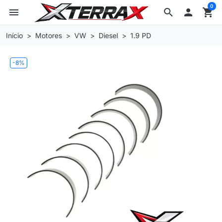
0
menu
search

shopping_cart
Início
Motores
VW
Diesel
1.9 PD
-8%