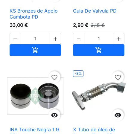
KS Bronzes de Apoio
Guia De Valvula PD
Cambota PD
33,00 €
2,90 €
3,15 €




Adicionar ao carrinho
Adicionar ao 


-8%
favorite_border
favorite_border


INA Touche Negra 1.9
X Tubo de óleo de