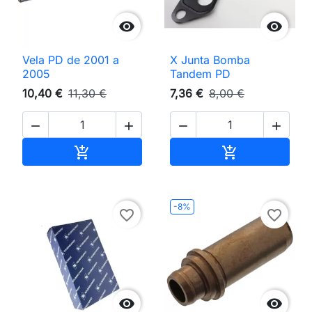


Vela PD de 2001 a
X Junta Bomba
2005
Tandem PD
10,40 €
11,30 €
7,36 €
8,00 €




Adicionar ao carrinho
Adicionar ao 


-8%
favorite_border
favorite_border

