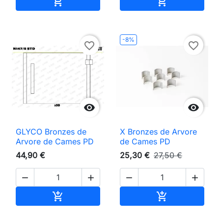
Adicionar ao carrinho
Adicionar ao 


-8%
favorite_border
favorite_border


GLYCO Bronzes de
X Bronzes de Arvore
Arvore de Cames PD
de Cames PD
44,90 €
25,30 €
27,50 €




Adicionar ao carrinho
Adicionar ao 

