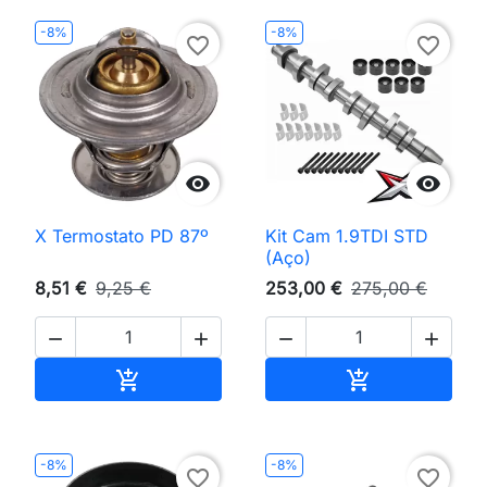
-8%
-8%
favorite_border
favorite_border


X Termostato PD 87º
Kit Cam 1.9TDI STD
(Aço)
8,51 €
9,25 €
253,00 €
275,00 €




Adicionar ao carrinho
Adicionar ao 


-8%
-8%
favorite_border
favorite_border