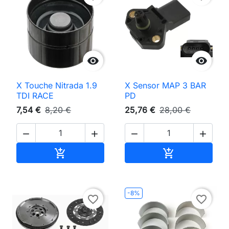


X Touche Nitrada 1.9
X Sensor MAP 3 BAR
TDI RACE
PD
7,54 €
8,20 €
25,76 €
28,00 €




Adicionar ao carrinho
Adicionar ao 


-8%
favorite_border
favorite_border