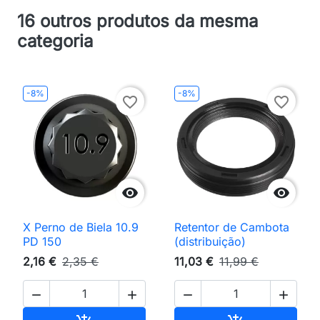
16 outros produtos da mesma
categoria
-8%
-8%
favorite_border
favorite_border


X Perno de Biela 10.9
Retentor de Cambota
PD 150
(distribuição)
2,16 €
2,35 €
11,03 €
11,99 €



