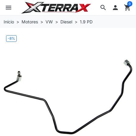
0
menu
search

shopping_cart
Início
Motores
VW
Diesel
1.9 PD
-8%