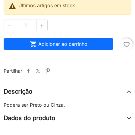

Últimos artigos em stock



Adicionar ao carrinho
favorite_border
Partilhar
Descrição
Podera ser Preto ou Cinza.
Dados do produto