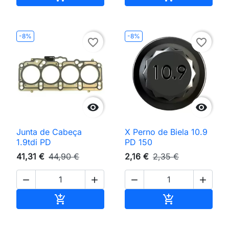
-8%
-8%
favorite_border
favorite_border


Junta de Cabeça
X Perno de Biela 10.9
1.9tdi PD
PD 150
41,31 €
44,90 €
2,16 €
2,35 €




Adicionar ao carrinho
Adicionar ao 

