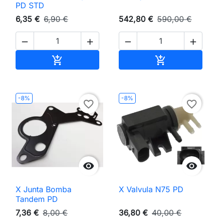
PD STD
6,35 €
6,90 €
542,80 €
590,00 €




Adicionar ao carrinho
Adicionar ao 


-8%
-8%
favorite_border
favorite_border


X Junta Bomba
X Valvula N75 PD
Tandem PD
7,36 €
8,00 €
36,80 €
40,00 €