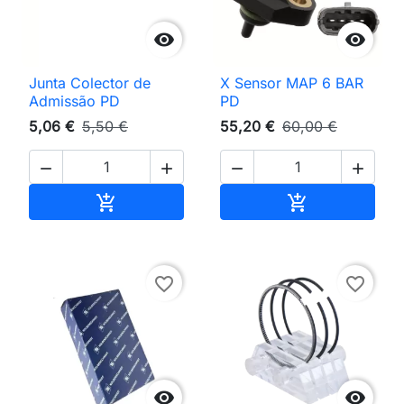


Junta Colector de
X Sensor MAP 6 BAR
Admissão PD
PD
5,06 €
5,50 €
55,20 €
60,00 €




Adicionar ao carrinho
Adicionar ao 


favorite_border
favorite_border

