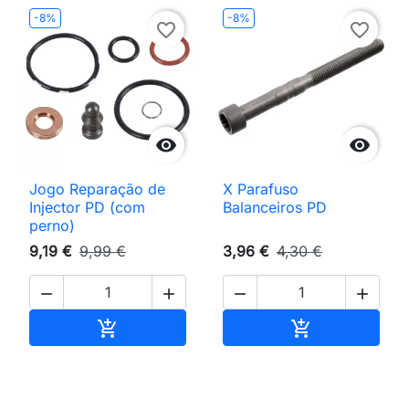
-8%
-8%
favorite_border
favorite_border


Jogo Reparação de
X Parafuso
Injector PD (com
Balanceiros PD
perno)
9,19 €
9,99 €
3,96 €
4,30 €




Adicionar ao carrinho
Adicionar ao 

