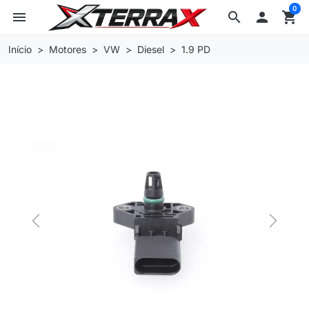
0
menu
search

shopping_cart
Início
Motores
VW
Diesel
1.9 PD
Previous
Next