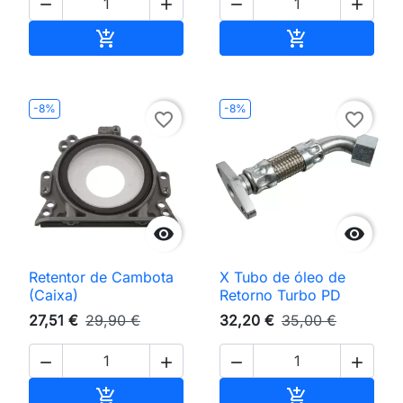




Adicionar ao carrinho
Adicionar ao 


-8%
-8%
favorite_border
favorite_border


Retentor de Cambota
X Tubo de óleo de
(Caixa)
Retorno Turbo PD
27,51 €
29,90 €
32,20 €
35,00 €




Adicionar ao carrinho
Adicionar ao 

