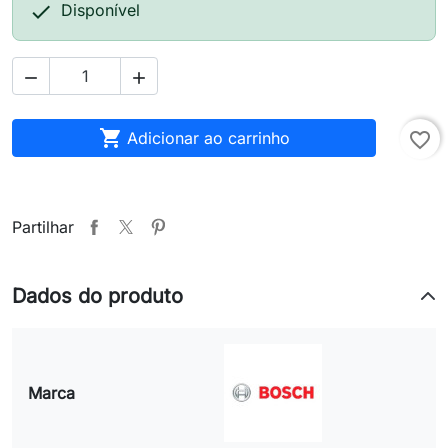

Disponível



Adicionar ao carrinho
favorite_border
Partilhar
Dados do produto
Marca