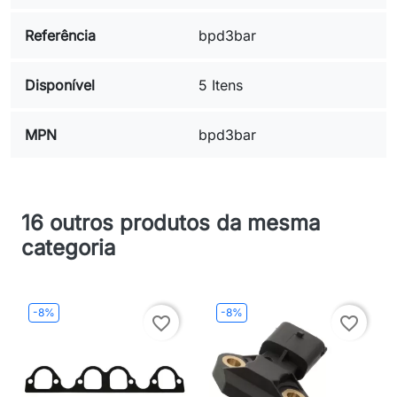
Referência
bpd3bar
Disponível
5 Itens
MPN
bpd3bar
16 outros produtos da mesma
categoria
-8%
-8%
favorite_border
favorite_border