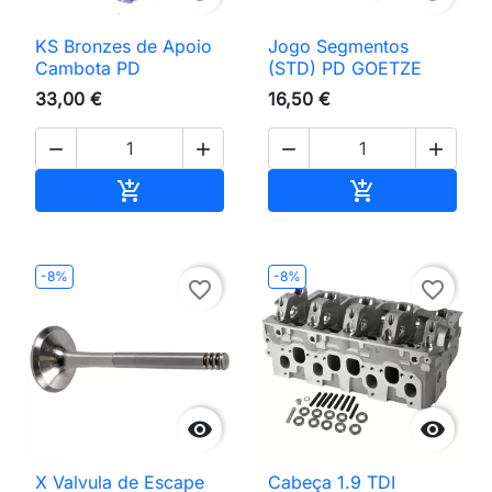
KS Bronzes de Apoio
Jogo Segmentos
Cambota PD
(STD) PD GOETZE
33,00 €
16,50 €




Adicionar ao carrinho
Adicionar ao 


-8%
-8%
favorite_border
favorite_border


X Valvula de Escape
Cabeça 1.9 TDI