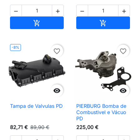




Adicionar ao carrinho
Adicionar ao 


-8%
favorite_border
favorite_border


Tampa de Valvulas PD
PIERBURG Bomba de
Combustivel e Vácuo
PD
82,71 €
89,90 €
225,00 €