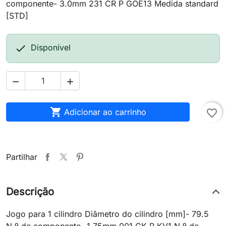
componente- 3.0mm 231 CR P GOE13 Medida standard
[STD]

Disponível



Adicionar ao carrinho
favorite_border
Partilhar
Descrição
Jogo para 1 cilindro Diâmetro do cilindro [mm]- 79.5