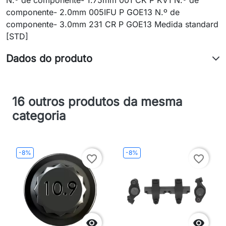
N.º de componente- 1.75mm 001 CK P KV1 N.º de
componente- 2.0mm 005IFU P GOE13 N.º de
componente- 3.0mm 231 CR P GOE13 Medida standard
[STD]
Dados do produto
16 outros produtos da mesma
categoria
-8%
-8%
favorite_border
favorite_border

