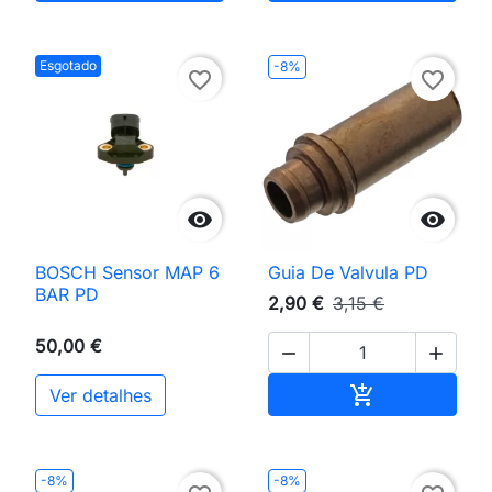
Esgotado
-8%
favorite_border
favorite_border


BOSCH Sensor MAP 6
Guia De Valvula PD
BAR PD
2,90 €
3,15 €
50,00 €


Adicionar ao 

Ver detalhes
-8%
-8%