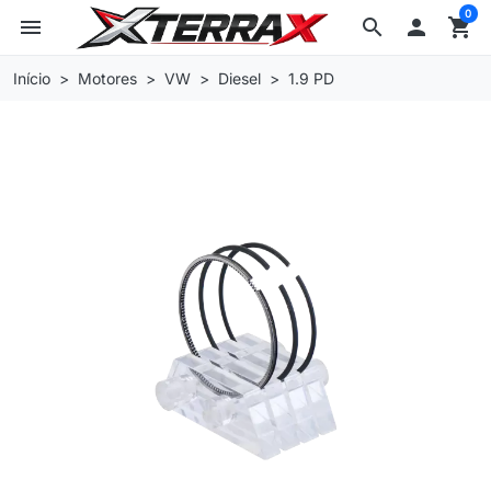
0
menu
search

shopping_cart
Início
Motores
VW
Diesel
1.9 PD