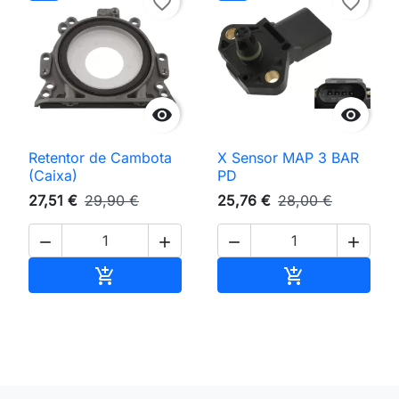
favorite_border
favorite_border


Retentor de Cambota
X Sensor MAP 3 BAR
(Caixa)
PD
27,51 €
29,90 €
25,76 €
28,00 €




Adicionar ao carrinho
Adicionar ao 

