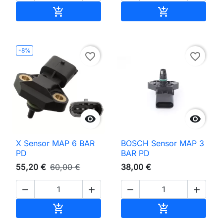
Adicionar ao carrinho
Adicionar ao 


-8%
favorite_border
favorite_border


X Sensor MAP 6 BAR
BOSCH Sensor MAP 3
PD
BAR PD
55,20 €
60,00 €
38,00 €




Adicionar ao carrinho
Adicionar ao 

