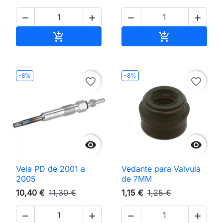




Adicionar ao carrinho
Adicionar ao 


-8%
-8%
favorite_border
favorite_border


Vela PD de 2001 a
Vedante para Valvula
2005
de 7MM
10,40 €
11,30 €
1,15 €
1,25 €



