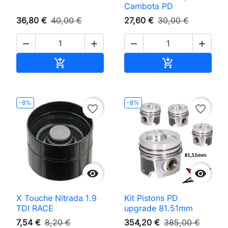
Cambota PD
36,80 €
40,00 €
27,60 €
30,00 €




Adicionar ao carrinho
Adicionar ao 


-8%
-8%
favorite_border
favorite_border


X Touche Nitrada 1.9
Kit Pistons PD
TDI RACE
upgrade 81.51mm
7,54 €
8,20 €
354,20 €
385,00 €