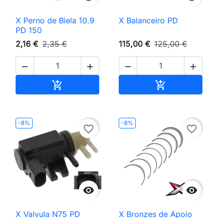
X Perno de Biela 10.9
X Balanceiro PD
PD 150
2,16 €
2,35 €
115,00 €
125,00 €




Adicionar ao carrinho
Adicionar ao 


-8%
-8%
favorite_border
favorite_border


X Valvula N75 PD
X Bronzes de Apoio