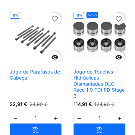
Novo
-8%
-8%
favorite_border
favorite_border


Jogo de Parafusos de
Jogo de Touches
Cabeça
Hidráulicas
Diamantadas DLC
Race 1.9 TDI PD Stage
3+
22,91 €
24,90 €
114,91 €
124,90 €




Adicionar ao carrinho
Adicionar ao 

