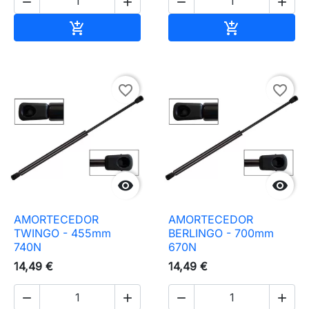




Adicionar ao carrinho
Adicionar ao 


favorite_border
favorite_border


AMORTECEDOR
AMORTECEDOR
TWINGO - 455mm
BERLINGO - 700mm
740N
670N
14,49 €
14,49 €



