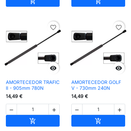
Adicionar ao carrinho
Adicionar ao 


favorite_border
favorite_border


AMORTECEDOR TRAFIC
AMORTECEDOR GOLF
II - 905mm 780N
V - 730mm 240N
14,49 €
14,49 €




Adicionar ao carrinho
Adicionar ao 

