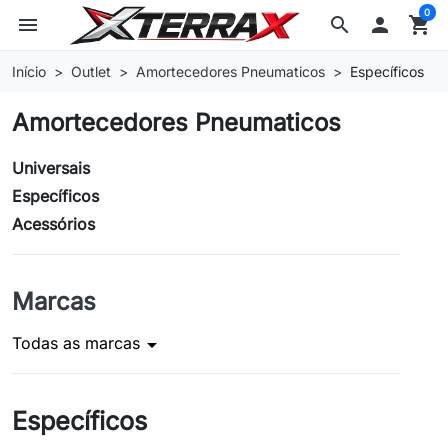
0
menu
search

shopping_cart
Início
Outlet
Amortecedores Pneumaticos
Específicos
Amortecedores Pneumaticos
Universais
Específicos
Acessórios
Marcas
Todas as marcas
arrow_drop_down
Específicos