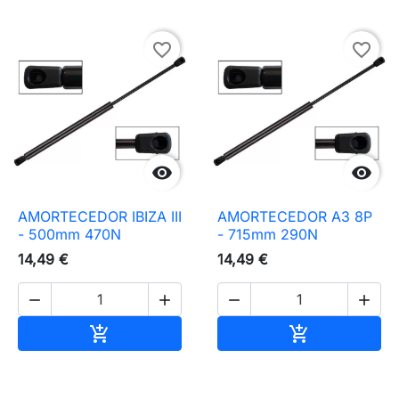
favorite_border
favorite_border


AMORTECEDOR IBIZA III
AMORTECEDOR A3 8P
- 500mm 470N
- 715mm 290N
14,49 €
14,49 €




Adicionar ao carrinho
Adicionar ao 

