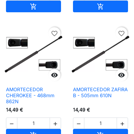
Adicionar ao carrinho
Adicionar ao 


favorite_border
favorite_border


AMORTECEDOR
AMORTECEDOR ZAFIRA
CHEROKEE - 468mm
B - 505mm 610N
862N
14,49 €
14,49 €



