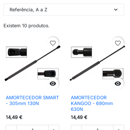
expand_more
Referência, A a Z
Existem 10 produtos.
favorite_border
favorite_border


AMORTECEDOR SMART
AMORTECEDOR
- 305mm 130N
KANGOO - 690mm
630N
14,49 €
14,49 €