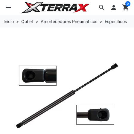
0
menu
search

shopping_cart
Início
Outlet
Amortecedores Pneumaticos
Específicos