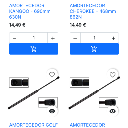
AMORTECEDOR
AMORTECEDOR
KANGOO - 690mm
CHEROKEE - 468mm
630N
862N
14,49 €
14,49 €




Adicionar ao carrinho
Adicionar ao 


favorite_border
favorite_border


AMORTECEDOR GOLF
AMORTECEDOR