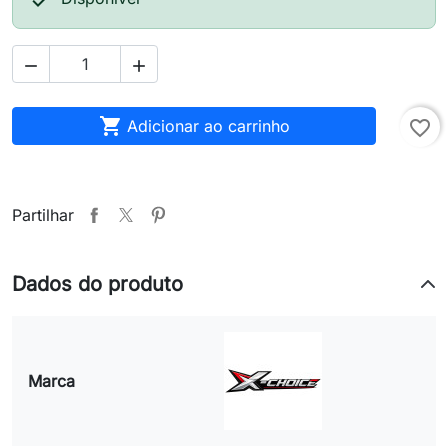




Adicionar ao carrinho
favorite_border
Partilhar
Dados do produto
Marca