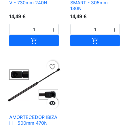
V - 730mm 240N
SMART - 305mm
130N
14,49 €
14,49 €




Adicionar ao carrinho
Adicionar ao 


favorite_border

AMORTECEDOR IBIZA
III - 500mm 470N