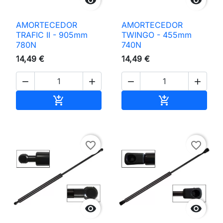


AMORTECEDOR
AMORTECEDOR
TRAFIC II - 905mm
TWINGO - 455mm
780N
740N
14,49 €
14,49 €




Adicionar ao carrinho
Adicionar ao 


favorite_border
favorite_border

