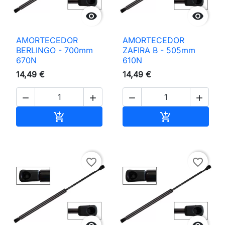


AMORTECEDOR
AMORTECEDOR
BERLINGO - 700mm
ZAFIRA B - 505mm
670N
610N
14,49 €
14,49 €




Adicionar ao carrinho
Adicionar ao 


favorite_border
favorite_border