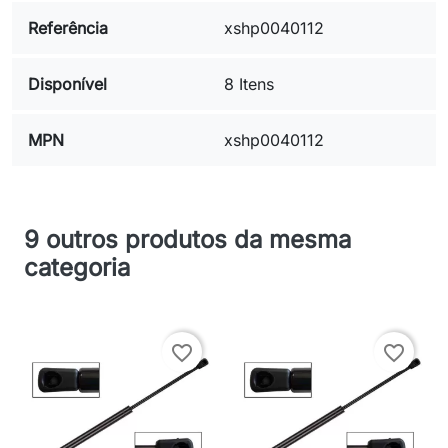
Referência
xshp0040112
Disponível
8 Itens
MPN
xshp0040112
9 outros produtos da mesma
categoria
favorite_border
favorite_border