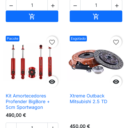




Adicionar ao carrinho
Adicionar ao 


Pacote
Esgotado
favorite_border
favorite_border


Kit Amortecedores
Xtreme Outback
Profender BigBore +
Mitsubishi 2.5 TD
5cm Sportwagon
490,00 €
450,00 €