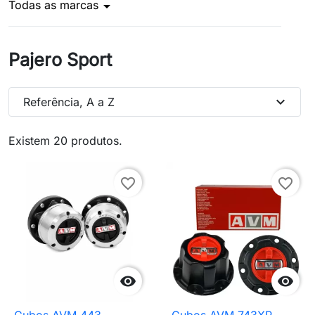
Todas as marcas
arrow_drop_down
Pajero Sport
expand_more
Referência, A a Z
Existem 20 produtos.
favorite_border
favorite_border

