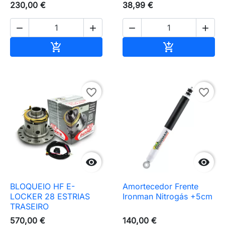
230,00 €
38,99 €




Adicionar ao carrinho
Adicionar ao 


favorite_border
favorite_border


BLOQUEIO HF E-
Amortecedor Frente
LOCKER 28 ESTRIAS
Ironman Nitrogás +5cm
TRASEIRO
570,00 €
140,00 €