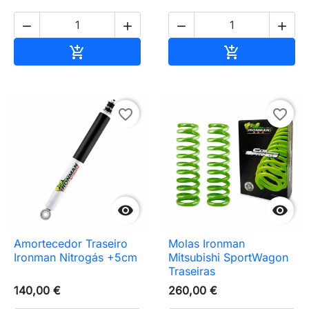




Adicionar ao carrinho
Adicionar ao 


favorite_border
favorite_border


Amortecedor Traseiro
Molas Ironman
Ironman Nitrogás +5cm
Mitsubishi SportWagon
Traseiras
140,00 €
260,00 €