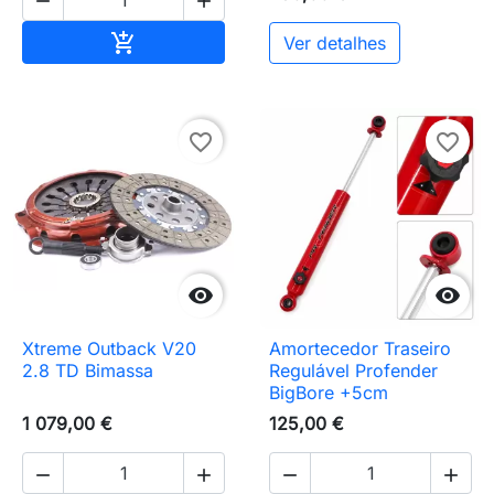


Adicionar ao carrinho

Ver detalhes
favorite_border
favorite_border


Xtreme Outback V20
Amortecedor Traseiro
2.8 TD Bimassa
Regulável Profender
BigBore +5cm
1 079,00 €
125,00 €



