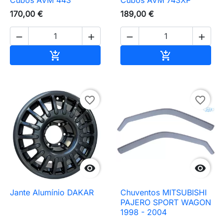
Cubos AVM 443
Cubos AVM 743XP
170,00 €
189,00 €




Adicionar ao carrinho
Adicionar ao 


favorite_border
favorite_border


Jante Alumínio DAKAR
Chuventos MITSUBISHI
PAJERO SPORT WAGON
1998 - 2004