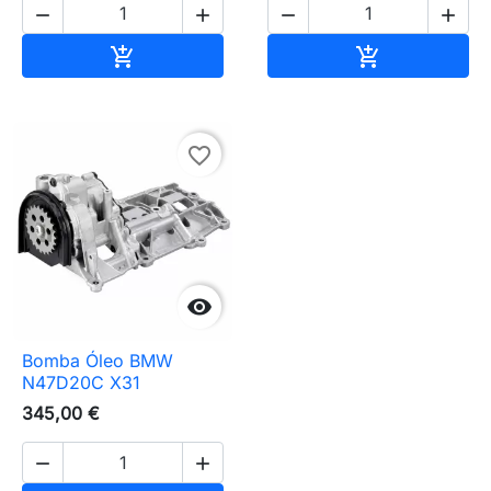




Adicionar ao carrinho
Adicionar ao 


favorite_border

Bomba Óleo BMW
N47D20C X31
345,00 €

