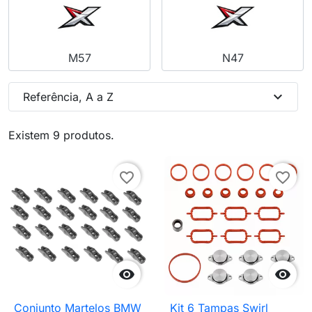
M57
N47
expand_more
Referência, A a Z
Existem 9 produtos.
favorite_border
favorite_border


Conjunto Martelos BMW
Kit 6 Tampas Swirl