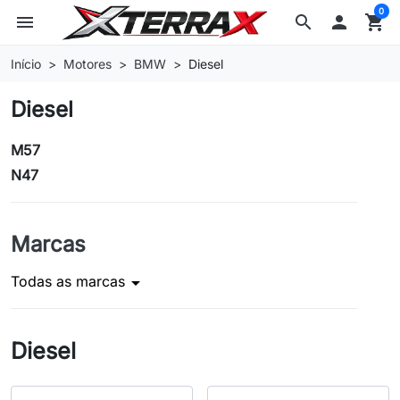
0
menu
search

shopping_cart
Início
Motores
BMW
Diesel
Diesel
M57
N47
Marcas
Todas as marcas
arrow_drop_down
Diesel