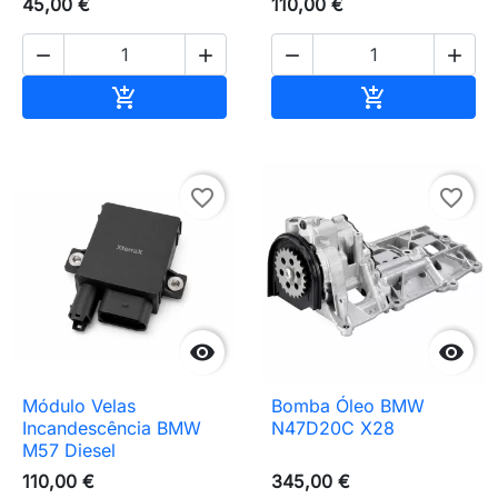
45,00 €
110,00 €




Adicionar ao carrinho
Adicionar ao 


favorite_border
favorite_border


Módulo Velas
Bomba Óleo BMW
Incandescência BMW
N47D20C X28
M57 Diesel
110,00 €
345,00 €