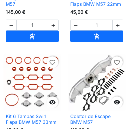
M57
Flaps BMW M57 22mm
145,00 €
45,00 €




Adicionar ao carrinho
Adicionar ao 


favorite_border
favorite_border


Kit 6 Tampas Swirl
Coletor de Escape
Flaps BMW M57 33mm
BMW M57