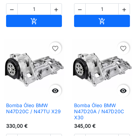




Adicionar ao carrinho
Adicionar ao 


favorite_border
favorite_border


Bomba Óleo BMW
Bomba Óleo BMW
N47D20C / N47TU X29
N47D20A / N47D20C
X30
330,00 €
345,00 €