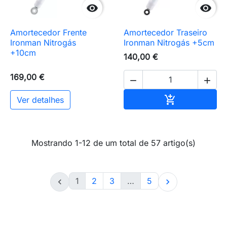


Amortecedor Frente
Amortecedor Traseiro
Ironman Nitrogás
Ironman Nitrogás +5cm
+10cm
140,00 €
169,00 €


Adicionar ao 

Ver detalhes
Mostrando 1-12 de um total de 57 artigo(s)
1
2
3
…
5

