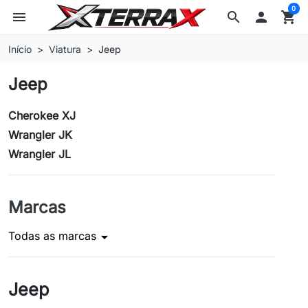
0
menu
search

shopping_cart
Início
Viatura
Jeep
Jeep
Cherokee XJ
Wrangler JK
Wrangler JL
Marcas
Todas as marcas
arrow_drop_down
Jeep