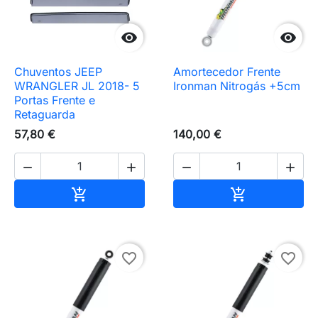


Chuventos JEEP
Amortecedor Frente
WRANGLER JL 2018- 5
Ironman Nitrogás +5cm
Portas Frente e
Retaguarda
57,80 €
140,00 €




Adicionar ao carrinho
Adicionar ao 


favorite_border
favorite_border