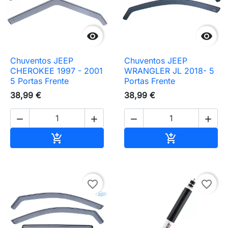


Chuventos JEEP
Chuventos JEEP
CHEROKEE 1997 - 2001
WRANGLER JL 2018- 5
5 Portas Frente
Portas Frente
38,99 €
38,99 €




Adicionar ao carrinho
Adicionar ao 


favorite_border
favorite_border