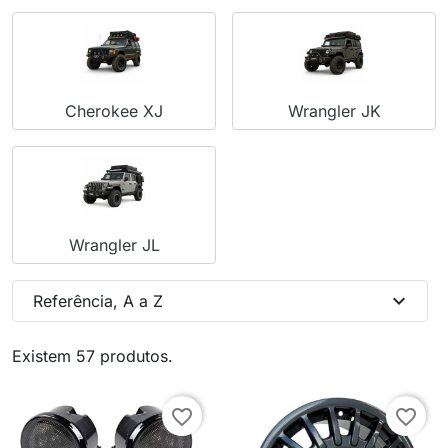
Cherokee XJ
Wrangler JK
Wrangler JL
expand_more
Referência, A a Z
Existem 57 produtos.
favorite_border
favorite_border