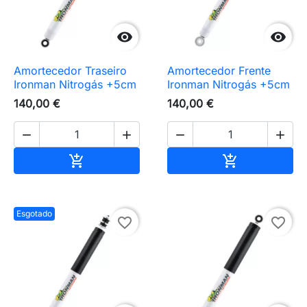


Amortecedor Traseiro
Amortecedor Frente
Ironman Nitrogás +5cm
Ironman Nitrogás +5cm
140,00 €
140,00 €




Adicionar ao carrinho
Adicionar ao 


Esgotado
favorite_border
favorite_border