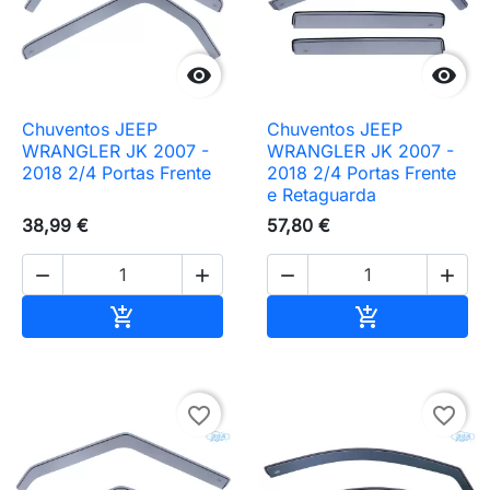


Chuventos JEEP
Chuventos JEEP
WRANGLER JK 2007 -
WRANGLER JK 2007 -
2018 2/4 Portas Frente
2018 2/4 Portas Frente
e Retaguarda
38,99 €
57,80 €




Adicionar ao carrinho
Adicionar ao 


favorite_border
favorite_border