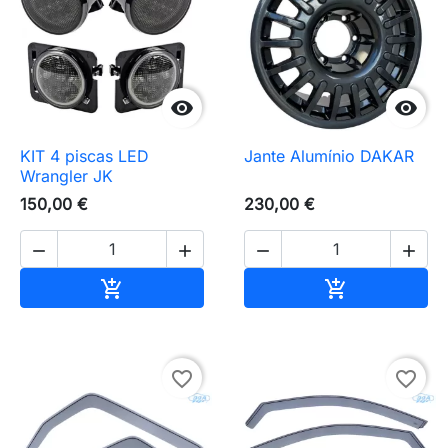


KIT 4 piscas LED
Jante Alumínio DAKAR
Wrangler JK
150,00 €
230,00 €




Adicionar ao carrinho
Adicionar ao 


favorite_border
favorite_border