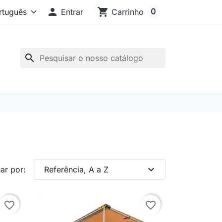

shopping_cart
0
Entrar
Carrinho
search
expand_more
ar por:
Referência, A a Z
favorite_border
favorite_border