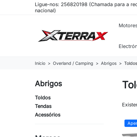
Ligue-nos:
256820198 (Chamada para a red
nacional)
Motore
Electró
Início
Overland / Camping
Abrigos
Toldo
To
Abrigos
Toldos
Existe
Tendas
Acessórios
Apen