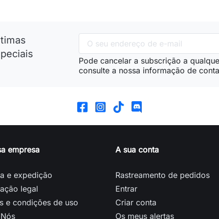
ltimas
peciais
Pode cancelar a subscrição a qualque
consulte a nossa informação de conta
sa empresa
A sua conta
ga e expedição
Rastreamento de pedidos
ação legal
Entrar
s e condições de uso
Criar conta
 Nós
Os meus alertas