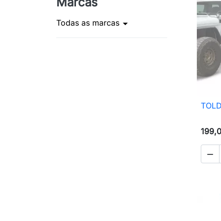
Marcas
Todas as marcas
arrow_drop_down
TOLD
199,
