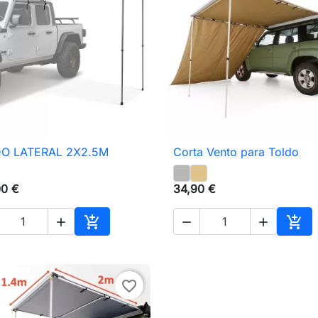
O LATERAL 2X2.5M
Corta Vento para Toldo

Vista rápida

Vista rápida
00 €
34,90 €





Adicionar ao carrinho
Adic
favorite_border