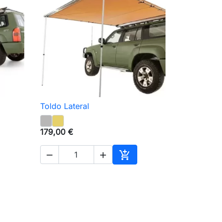
Toldo Lateral

Vista rápida
179,00 €



ionar ao carrinho
Adicionar ao carrinho