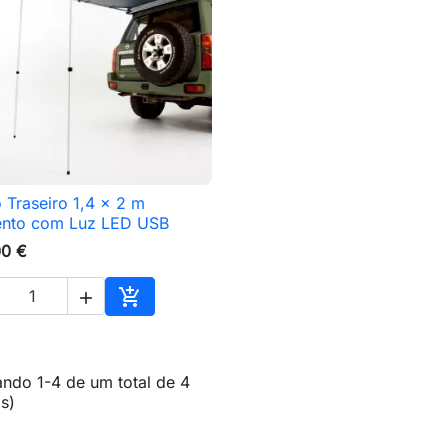
 Traseiro 1,4 x 2 m

Vista rápida
ento com Luz LED USB
00 €


Adicionar ao carrinho
ndo 1-4 de um total de 4
(s)