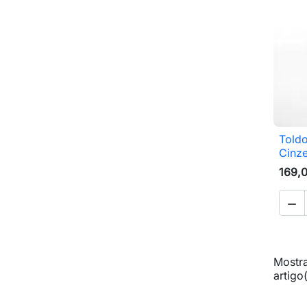
Toldo
Cinz
169,

Mostra
artigo