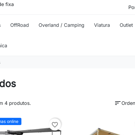
e fixa
s
OffRoad
Overland / Camping
Viatura
Outlet
nica
s
ldos
sort
m 4 produtos.
Orden
as online
favorite_border