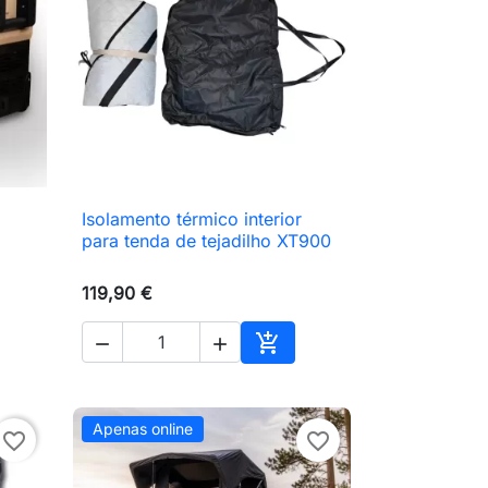
Isolamento térmico interior

Vista rápida
para tenda de tejadilho XT900
119,90 €



ionar ao carrinho
Adicionar ao carrinho
Apenas online
favorite_border
favorite_border