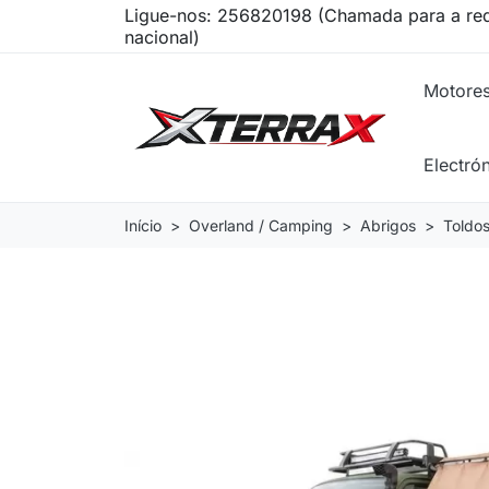
Ligue-nos:
256820198 (Chamada para a red
nacional)
Motore
Electró
Início
Overland / Camping
Abrigos
Toldo