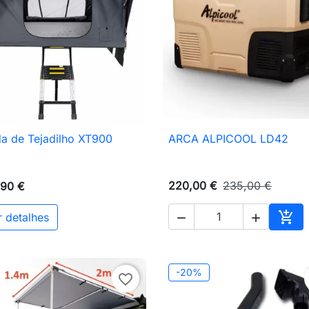
a de Tejadilho XT900
ARCA ALPICOOL LD42

Vista rápida

Vista rápida
220,00 €
235,00 €
,90 €

r detalhes


nho
Adic
-20%
favorite_border