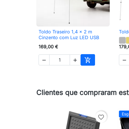
Toldo Traseiro 1,4 x 2 m
Told

Vista rápida
Cinzento com Luz LED USB
169,00 €
179,




Adicionar ao carri
Clientes que compraram es
Esg
favorite_border