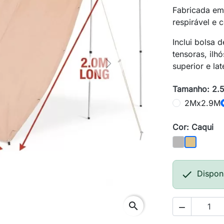
Fabricada em
respirável e
Inclui bolsa 
tensoras, ilhó
superior e lat
Next
Tamanho: 2
2Mx2.9M
Cor: Caqui
Cinza
Caqui

Dispon
search
