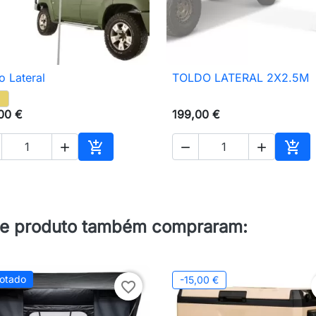
o Lateral
TOLDO LATERAL 2X2.5M

Vista rápida

Vista rápida
00 €
199,00 €





nho
Adicionar ao carrinho
Adic
te produto também compraram:
otado
-15,00 €
favorite_border