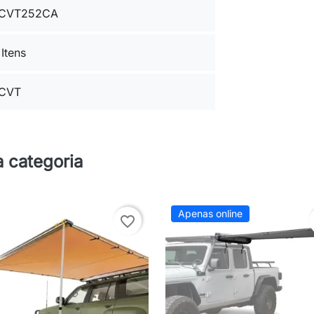
CVT252CA
 Itens
CVT
 categoria
Apenas online
favorite_border