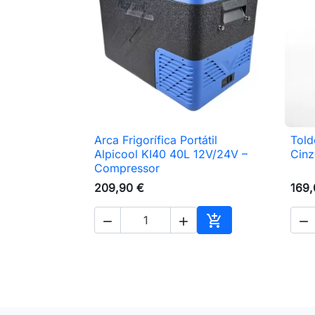
Arca Frigorífica Portátil
Told

Vista rápida
Alpicool KI40 40L 12V/24V –
Cinz
Compressor
209,90 €
169,




Adicionar ao carri