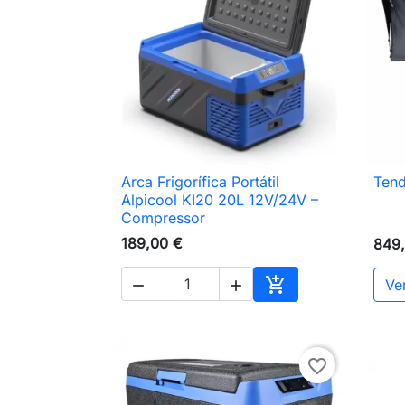
Arca Frigorífica Portátil
Tend

Vista rápida
Alpicool KI20 20L 12V/24V –
Compressor
189,00 €
849

Ve


Adicionar ao carri
favorite_border