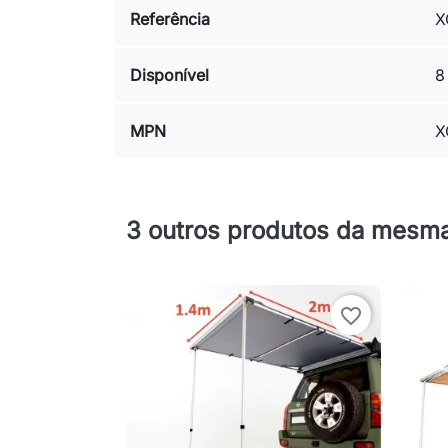
Referência
X
Disponível
8
MPN
X
3 outros produtos da mesma
favorite_border