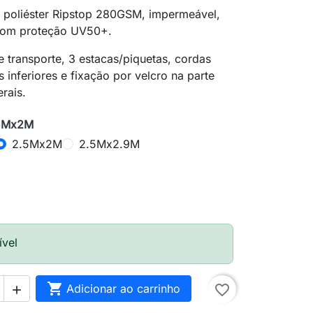
 poliéster Ripstop 280GSM, impermeável,
 com proteção UV50+.
de transporte, 3 estacas/piquetas, cordas
s inferiores e fixação por velcro na parte
erais.
.5Mx2M
2.5Mx2M
2.5Mx2.9M
ível

Adicionar ao carrinho
favorite_border
