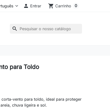

shopping_cart
0
Entrar
Carrinho
search
nto para Toldo
l corta-vento para toldo, ideal para proteger
areia, chuva ligeira e sol.