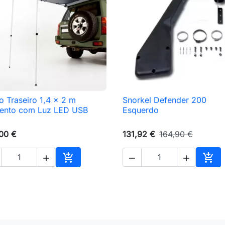
o Traseiro 1,4 x 2 m
Snorkel Defender 200

Vista rápida

Vista rápida
ento com Luz LED USB
Esquerdo
00 €
131,92 €
164,90 €





nho
Adicionar ao carrinho
Adic