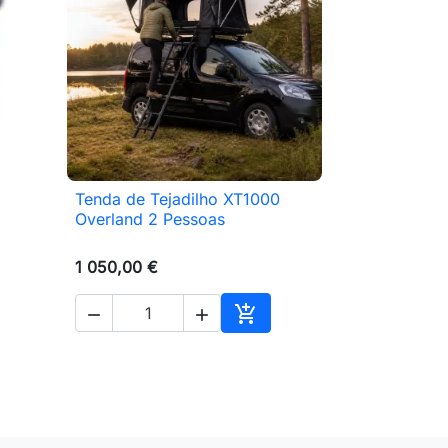
Tenda de Tejadilho XT1000

Vista rápida
Overland 2 Pessoas
1 050,00 €



ionar ao carrinho
Adicionar ao carrinho