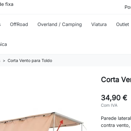
e fixa
s
OffRoad
Overland / Camping
Viatura
Outlet
nica
s
Corta Vento para Toldo
Corta Ve
34,90 €
Com IVA
Parede latera
contra vento, 