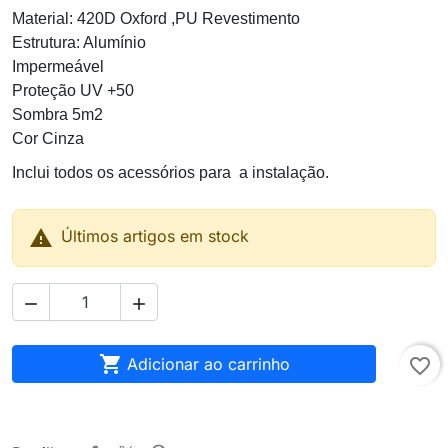
Material: 420D Oxford ,PU Revestimento
Estrutura: Alumínio
Impermeável
Proteção UV +50
Sombra 5m2
Cor Cinza
Inclui todos os acessórios para
a instalação.

Últimos artigos em stock



Adicionar ao carrinho
favorite_border