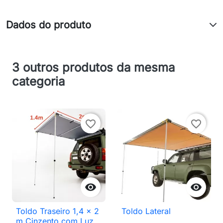
Dados do produto
3 outros produtos da mesma
categoria
favorite_border
favorite_border


Toldo Traseiro 1,4 x 2
Toldo Lateral
m Cinzento com Luz