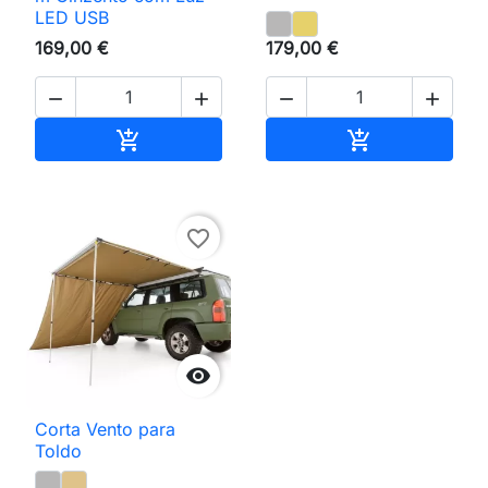
LED USB
169,00 €
179,00 €




Adicionar ao carrinho
Adicionar ao 


favorite_border

Corta Vento para
Toldo