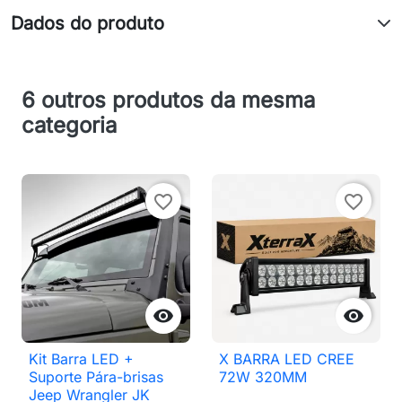
Dados do produto
6 outros produtos da mesma
categoria
favorite_border
favorite_border


Kit Barra LED +
X BARRA LED CREE
Suporte Pára-brisas
72W 320MM
Jeep Wrangler JK