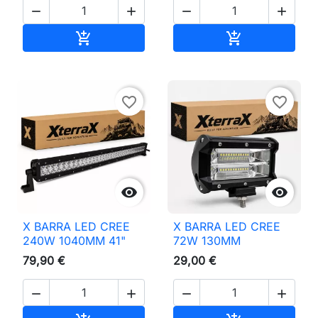




Adicionar ao carrinho
Adicionar ao 


favorite_border
favorite_border


X BARRA LED CREE
X BARRA LED CREE
240W 1040MM 41"
72W 130MM
79,90 €
29,00 €



