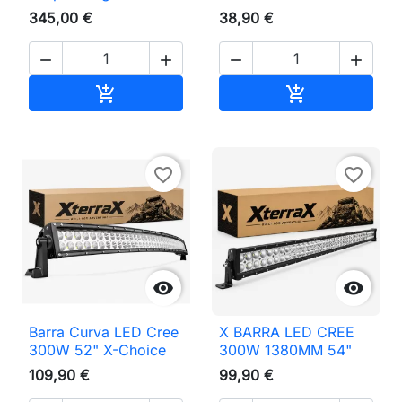
345,00 €
38,90 €




Adicionar ao carrinho
Adicionar ao 


favorite_border
favorite_border


Barra Curva LED Cree
X BARRA LED CREE
300W 52" X-Choice
300W 1380MM 54"
109,90 €
99,90 €