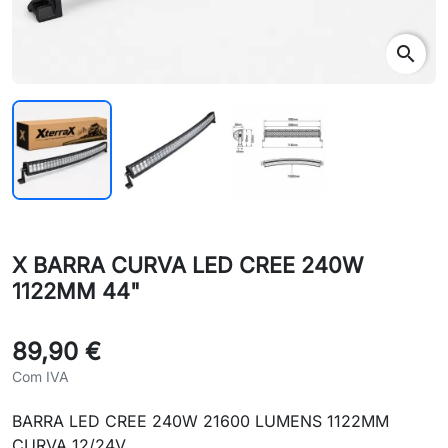
search
X BARRA CURVA LED CREE 240W
1122MM 44"
89,90 €
Com IVA
BARRA LED CREE 240W 21600 LUMENS 1122MM
CURVA 12/24V