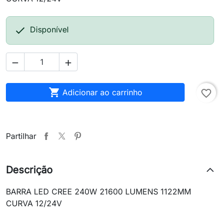

Disponível



Adicionar ao carrinho
favorite_border
Partilhar
Descrição
BARRA LED CREE 240W 21600 LUMENS 1122MM
CURVA 12/24V