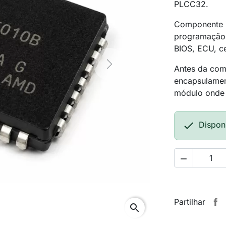
PLCC32.
Componente i
programação 
BIOS, ECU, ce
Next
Antes da comp
encapsulamen
módulo onde 

Dispon

Partilhar
search