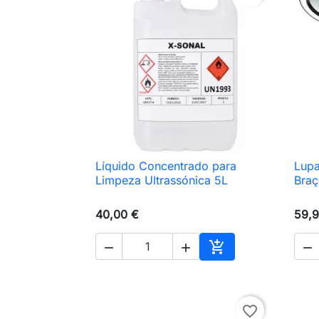
Líquido Concentrado para
Lup

Vista rápida
Limpeza Ultrassónica 5L
Braç
40,00 €
59,9




Adicionar ao carri
favorite_border