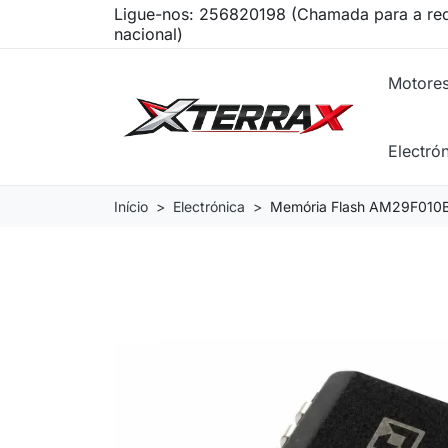
Ligue-nos:
256820198 (Chamada para a red
nacional)
Motore
Electró
Início
Electrónica
Memória Flash AM29F010