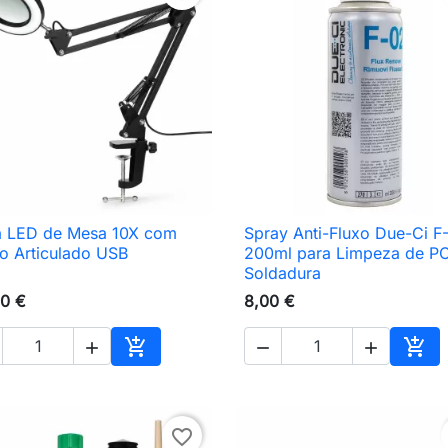
a LED de Mesa 10X com
Spray Anti-Fluxo Due-Ci F

Vista rápida

Vista rápida
o Articulado USB
200ml para Limpeza de P
Soldadura
0 €
8,00 €





nho
Adicionar ao carrinho
Adic
favorite_border