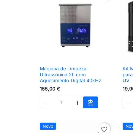
Máquina de Limpeza
Kit 

Vista rápida
Ultrassónica 2L com
para
Aquecimento Digital 40kHz
UV
155,00 €
19,9




Adicionar ao carri
Novo
No
favorite_border