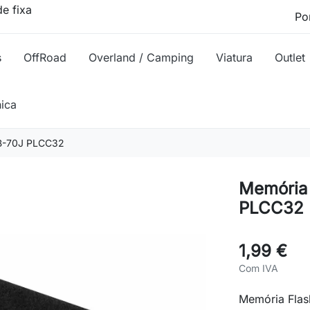
e fixa
s
OffRoad
Overland / Camping
Viatura
Outlet
nica
B-70J PLCC32
Memória
PLCC32
1,99 €
Com IVA
Memória Fla