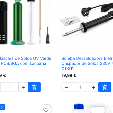
Máscara de Solda UV Verde
Bomba Dessoldadora Elétri

Vista rápida

Vista rápida
 PCB/BGA com Lanterna
Chupador de Solda 230V
XT-211
9 €
19,99 €





nho
Adicionar ao carrinho
Adic
vo
favorite_border