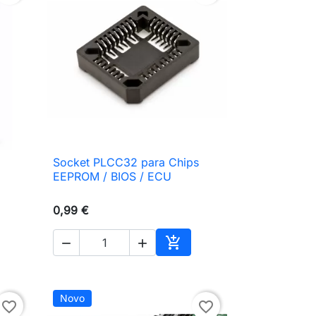
a
Socket PLCC32 para Chips

Vista rápida
EEPROM / BIOS / ECU
0,99 €



ionar ao carrinho
Adicionar ao carrinho
Novo
favorite_border
favorite_border