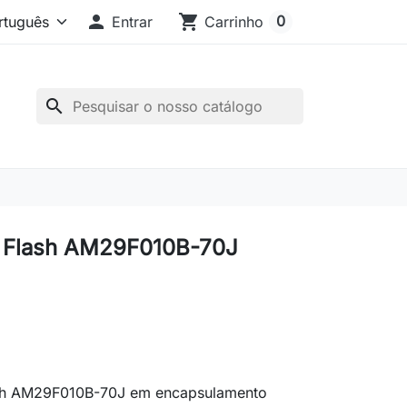

shopping_cart
0
Entrar
Carrinho
search
 Flash AM29F010B-70J
sh AM29F010B-70J em encapsulamento