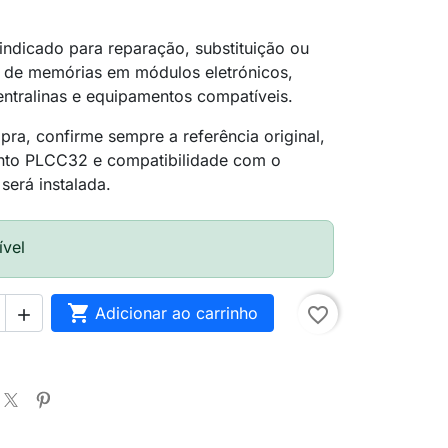
ndicado para reparação, substituição ou
de memórias em módulos eletrónicos,
ntralinas e equipamentos compatíveis.
ra, confirme sempre a referência original,
to PLCC32 e compatibilidade com o
será instalada.
ível

Adicionar ao carrinho
favorite_border
