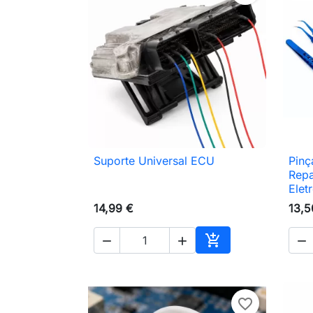
Suporte Universal ECU
Pinç

Vista rápida
Repa
Elet
14,99 €
13,5




Adicionar ao carri
favorite_border