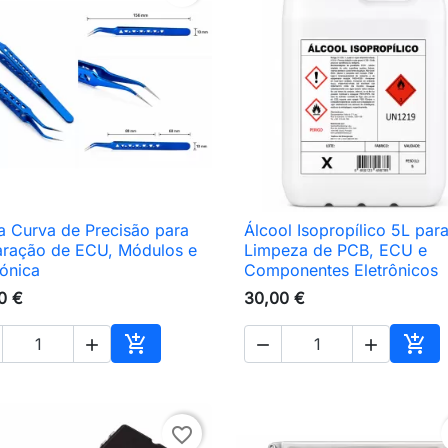
a Curva de Precisão para
Álcool Isopropílico 5L par

Vista rápida

Vista rápida
ração de ECU, Módulos e
Limpeza de PCB, ECU e
rónica
Componentes Eletrônicos
0 €
30,00 €





nho
Adicionar ao carrinho
Adic
favorite_border