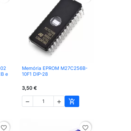
-02
Memória EPROM M27C256B-

Vista rápida
CB e
10F1 DIP-28
3,50 €



ionar ao carrinho
Adicionar ao carrinho
favorite_border
favorite_border