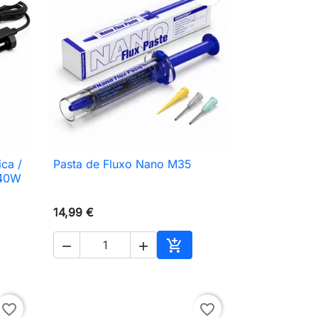
ca /
Pasta de Fluxo Nano M35

Vista rápida
 40W
14,99 €



ionar ao carrinho
Adicionar ao carrinho
favorite_border
favorite_border