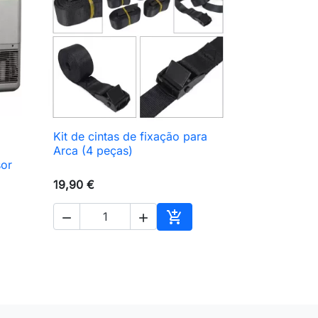
Kit de cintas de fixação para

Vista rápida
Arca (4 peças)
or
19,90 €



ionar ao carrinho
Adicionar ao carrinho