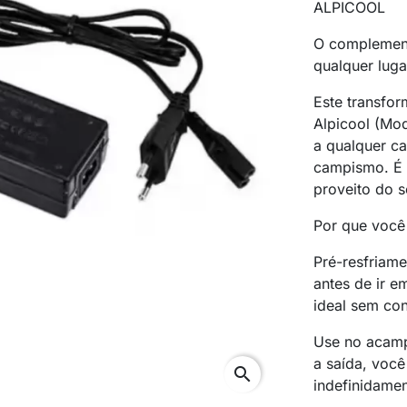
ALPICOOL
O complement
qualquer luga
Este transfor
Alpicool (Mod
a qualquer ca
campismo. É o
proveito do s
Por que você
Pré-resfriame
antes de ir e
ideal sem con
Use no acamp
a saída, você
search
indefinidamen