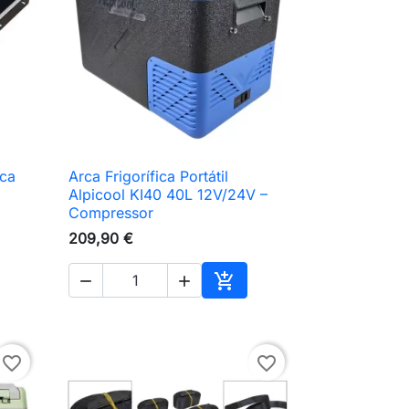
rca
Arca Frigorífica Portátil

Vista rápida
Alpicool KI40 40L 12V/24V –
Compressor
209,90 €



ionar ao carrinho
Adicionar ao carrinho
favorite_border
favorite_border