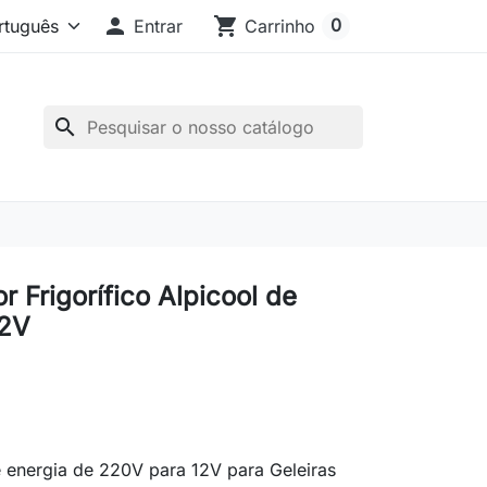

shopping_cart
0
Entrar
Carrinho
search
 Frigorífico Alpicool de
12V
 energia de 220V para 12V para Geleiras