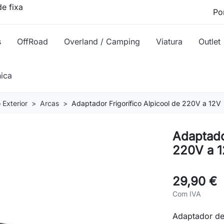
e fixa
s
OffRoad
Overland / Camping
Viatura
Outlet
nica
 Exterior
Arcas
Adaptador Frigorífico Alpicool de 220V a 12V
Adaptador
220V a 
29,90 €
Com IVA
Adaptador de