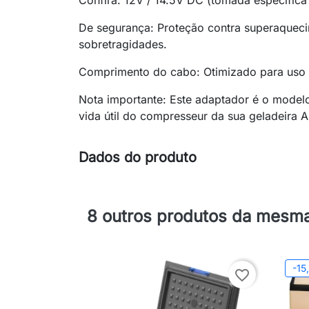
Confira: 12V / 14.5V DC (tomada específica
De segurança: Proteção contra superaquecim
sobretragidades.
Comprimento do cabo: Otimizado para uso c
Nota importante: Este adaptador é o modelo
vida útil do compresseur da sua geladeira A
Dados do produto
8 outros produtos da mesma
-15
favorite_border