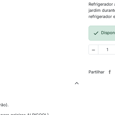
Refrigerador 
jardim duran
refrigerador 

Dispon

Partilhar
rão).