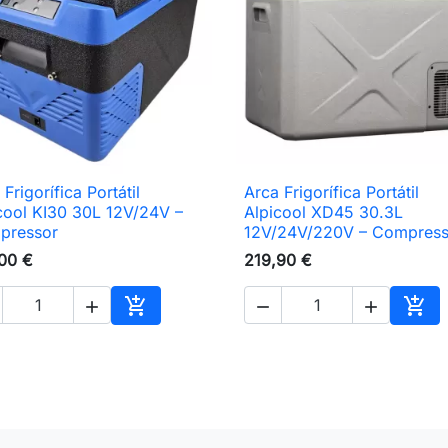
Frigorífica Portátil
Arca Frigorífica Portátil

Vista rápida

Vista rápida
cool KI30 30L 12V/24V –
Alpicool XD45 30.3L
pressor
12V/24V/220V – Compress
00 €
219,90 €





nho
Adicionar ao carrinho
Adic