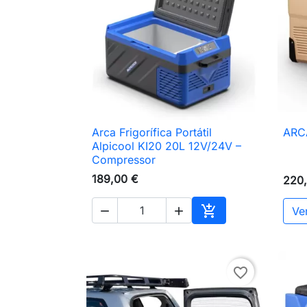
Arca Frigorífica Portátil
ARC

Vista rápida
Alpicool KI20 20L 12V/24V –
Compressor
189,00 €
220

Ve


Adicionar ao carri
favorite_border