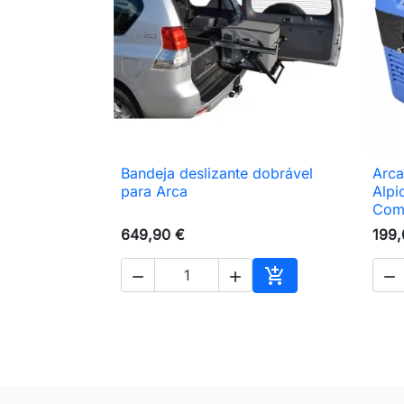
Bandeja deslizante dobrável
Arca 

Vista rápida
para Arca
Alpi
Com
649,90 €
199,




Adicionar ao carri