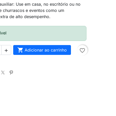
auxiliar: Use em casa, no escritório ou no
te churrascos e eventos como um
extra de alto desempenho.
ível

Adicionar ao carrinho
favorite_border
