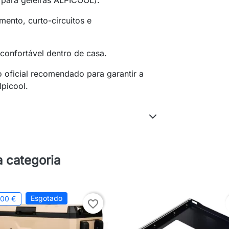
 para geleiras ALPICOOL).
ento, curto-circuitos e
onfortável dentro de casa.
 oficial recomendado para garantir a
lpicool.
 categoria
Esgotado
,00 €
favorite_border