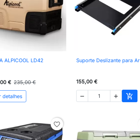
A ALPICOOL LD42
Suporte Deslizante para A

Vista rápida

Vista rápida
155,00 €
,00 €
235,00 €

r detalhes


nho
Adic
favorite_border