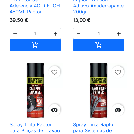
Aderência ACID ETCH
Aditivo Antiderrapante
450ML Raptor
200gr
39,50 €
13,00 €




Adicionar ao carrinho
Adicionar ao 


favorite_border
favorite_border


Spray Tinta Raptor
Spray Tinta Raptor
para Pinças de Travão
para Sistemas de