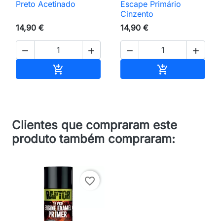
Preto Acetinado
Escape Primário
Cinzento
14,90 €
14,90 €




Adicionar ao carrinho
Adicionar ao 


Clientes que compraram este
produto também compraram:
favorite_border