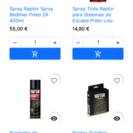
Spray Raptor Spray
Spray Tinta Raptor
Bedliner Preto 2K
para Sistemas de
400ml
Escape Preto Liso
55,00 €
14,90 €




Adicionar ao carrinho
Adicionar ao 


favorite_border
favorite_border


Promotor de
Raptor Traction