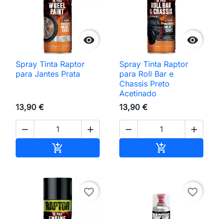


Spray Tinta Raptor
Spray Tinta Raptor
para Jantes Prata
para Roll Bar e
Chassis Preto
Acetinado
13,90 €
13,90 €




Adicionar ao carrinho
Adicionar ao 


favorite_border
favorite_border