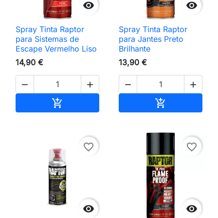


Spray Tinta Raptor
Spray Tinta Raptor
para Sistemas de
para Jantes Preto
Escape Vermelho Liso
Brilhante
14,90 €
13,90 €




Adicionar ao carrinho
Adicionar ao 


favorite_border
favorite_border

