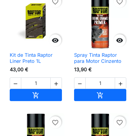
favorite_border
favorite_border


Kit de Tinta Raptor
Spray Tinta Raptor
Liner Preto 1L
para Motor Cinzento
43,00 €
13,90 €




Adicionar ao carrinho
Adicionar ao 


favorite_border
favorite_border