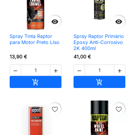


Spray Tinta Raptor
Spray Raptor Primário
para Motor Preto Liso
Epoxy Anti-Corrosivo
2K 400ml
13,90 €
41,00 €




Adicionar ao carrinho
Adicionar ao 


favorite_border
favorite_border