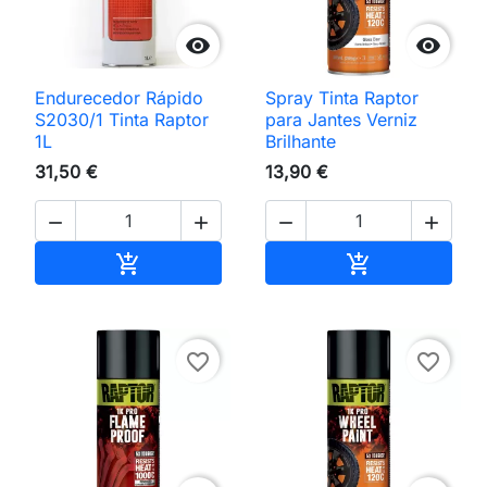


Endurecedor Rápido
Spray Tinta Raptor
S2030/1 Tinta Raptor
para Jantes Verniz
1L
Brilhante
31,50 €
13,90 €




Adicionar ao carrinho
Adicionar ao 


favorite_border
favorite_border