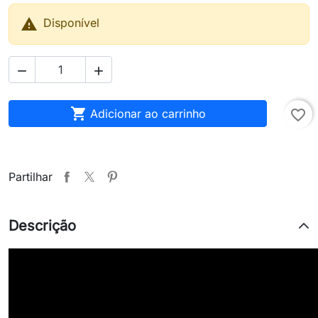

Disponível



Adicionar ao carrinho
favorite_border
Partilhar
Descrição