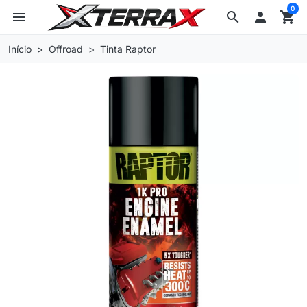
0
menu
search

shopping_cart
Início
Offroad
Tinta Raptor