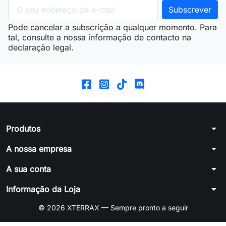
Pode cancelar a subscrição a qualquer momento. Para
tal, consulte a nossa informação de contacto na
declaração legal.
arrow_drop_down
Produtos
arrow_drop_down
A nossa empresa
arrow_drop_down
A sua conta
arrow_drop_down
Informação da Loja
© 2026 XTERRAX — Sempre pronto a seguir