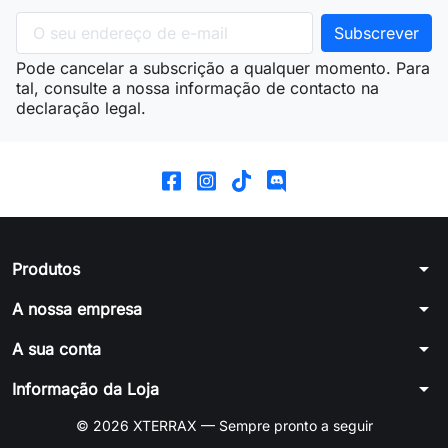
Pode cancelar a subscrição a qualquer momento. Para
tal, consulte a nossa informação de contacto na
declaração legal.
arrow_drop_down
Produtos
arrow_drop_down
A nossa empresa
arrow_drop_down
A sua conta
arrow_drop_down
Informação da Loja
© 2026 XTERRAX — Sempre pronto a seguir