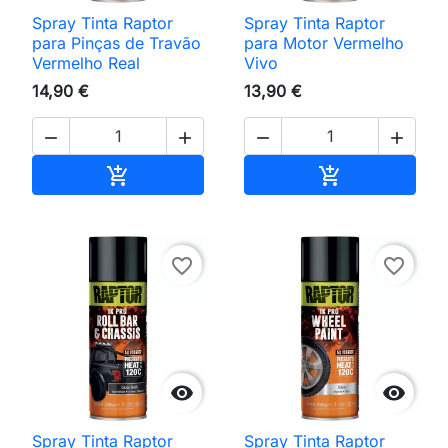
Spray Tinta Raptor
Spray Tinta Raptor
para Pinças de Travão
para Motor Vermelho
Vermelho Real
Vivo
14,90 €
13,90 €




Adicionar ao carrinho
Adicionar ao 


favorite_border
favorite_border


Spray Tinta Raptor
Spray Tinta Raptor