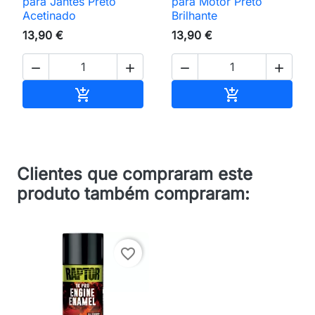
para Jantes Preto
para Motor Preto
Acetinado
Brilhante
13,90 €
13,90 €




Adicionar ao carrinho
Adicionar ao 


Clientes que compraram este
produto também compraram:
favorite_border