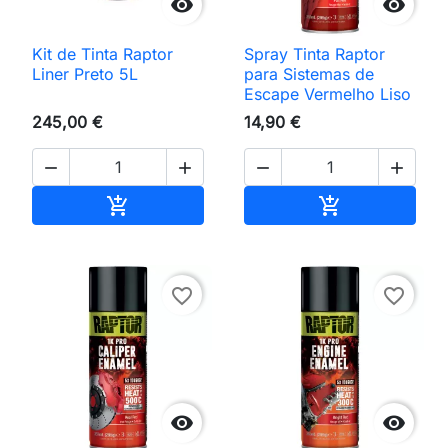


Kit de Tinta Raptor
Spray Tinta Raptor
Liner Preto 5L
para Sistemas de
Escape Vermelho Liso
245,00 €
14,90 €




Adicionar ao carrinho
Adicionar ao 


favorite_border
favorite_border

