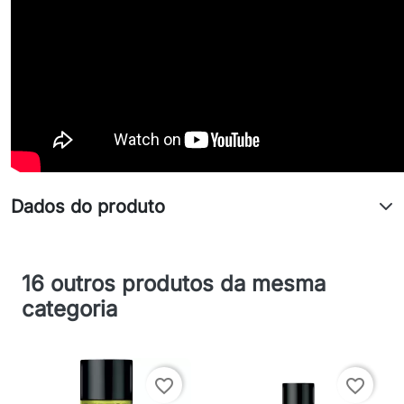
Dados do produto
16 outros produtos da mesma
categoria
favorite_border
favorite_border