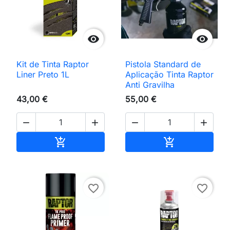


Kit de Tinta Raptor
Pistola Standard de
Liner Preto 1L
Aplicação Tinta Raptor
Anti Gravilha
43,00 €
55,00 €




Adicionar ao carrinho
Adicionar ao 


favorite_border
favorite_border