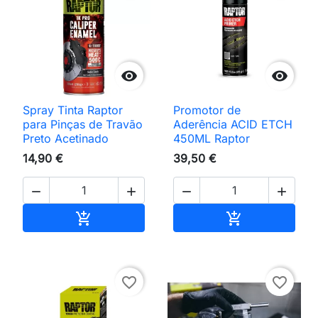


Spray Tinta Raptor
Promotor de
para Pinças de Travão
Aderência ACID ETCH
Preto Acetinado
450ML Raptor
14,90 €
39,50 €




Adicionar ao carrinho
Adicionar ao 


favorite_border
favorite_border