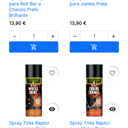
para Roll Bar e
para Jantes Prata
Chassis Preto
Brilhante
13,90 €
13,90 €




Adicionar ao carrinho
Adicionar ao 


favorite_border
favorite_border


Spray Tinta Raptor
Spray Tinta Raptor