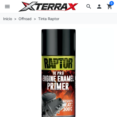
0
menu
search

shopping_cart
Início
Offroad
Tinta Raptor