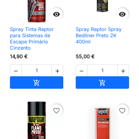


Spray Tinta Raptor
Spray Raptor Spray
para Sistemas de
Bedliner Preto 2K
Escape Primário
400ml
Cinzento
14,90 €
55,00 €




Adicionar ao carrinho
Adicionar ao 


favorite_border
favorite_border