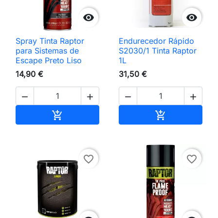


Spray Tinta Raptor
Endurecedor Rápido
para Sistemas de
S2030/1 Tinta Raptor
Escape Preto Liso
1L
14,90 €
31,50 €




Adicionar ao carrinho
Adicionar ao 


favorite_border
favorite_border