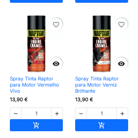
favorite_border
favorite_border


Spray Tinta Raptor
Spray Tinta Raptor
para Motor Vermelho
para Motor Verniz
Vivo
Brilhante
13,90 €
13,90 €




Adicionar ao carrinho
Adicionar ao 

