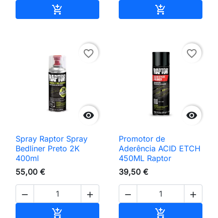
Adicionar ao carrinho
Adicionar ao 


favorite_border
favorite_border


Spray Raptor Spray
Promotor de
Bedliner Preto 2K
Aderência ACID ETCH
400ml
450ML Raptor
55,00 €
39,50 €




Adicionar ao carrinho
Adicionar ao 

