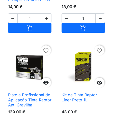
14,90 €
13,90 €




Adicionar ao carrinho
Adicionar ao 


favorite_border
favorite_border


Pistola Profissional de
Kit de Tinta Raptor
Aplicação Tinta Raptor
Liner Preto 1L
Anti Gravilha
139,00 €
43,00 €