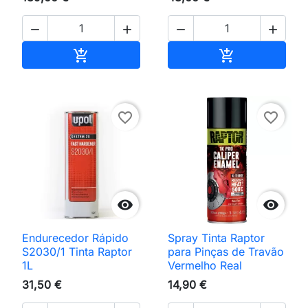




Adicionar ao carrinho
Adicionar ao 


favorite_border
favorite_border


Endurecedor Rápido
Spray Tinta Raptor
S2030/1 Tinta Raptor
para Pinças de Travão
1L
Vermelho Real
31,50 €
14,90 €