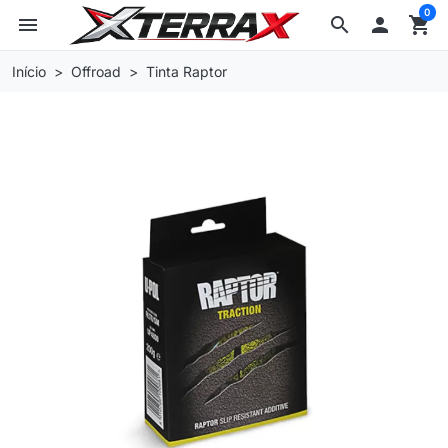
0
menu
search

shopping_cart
Início
Offroad
Tinta Raptor