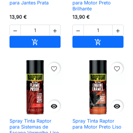
para Jantes Prata
para Motor Preto
Brilhante
13,90 €
13,90 €




Adicionar ao carrinho
Adicionar ao 


favorite_border
favorite_border


Spray Tinta Raptor
Spray Tinta Raptor
para Sistemas de
para Motor Preto Liso
Escape Vermelho Liso