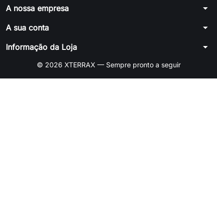
arrow_drop_down
A nossa empresa
arrow_drop_down
A sua conta
arrow_drop_down
Informação da Loja
© 2026 XTERRAX — Sempre pronto a seguir