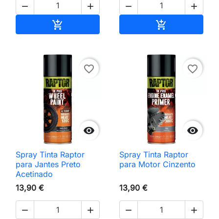




Adicionar ao carrinho
Adicionar ao 


favorite_border
favorite_border


Spray Tinta Raptor
Spray Tinta Raptor
para Jantes Preto
para Motor Cinzento
Acetinado
13,90 €
13,90 €



