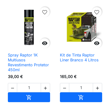
favorite_border
favorite_border


Spray Raptor 1K
Kit de Tinta Raptor
Multiusos
Liner Branco 4 Litros
Revestimento Protetor
450ml
39,00 €
165,00 €




Adicionar ao carrinho
Adicionar ao 

