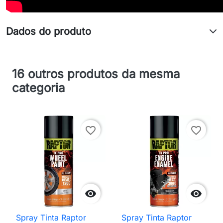
Dados do produto
16 outros produtos da mesma
categoria
favorite_border
favorite_border


Spray Tinta Raptor
Spray Tinta Raptor