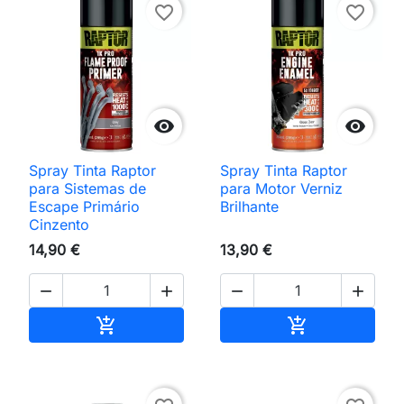
favorite_border
favorite_border


Spray Tinta Raptor
Spray Tinta Raptor
para Sistemas de
para Motor Verniz
Escape Primário
Brilhante
Cinzento
14,90 €
13,90 €




Adicionar ao carrinho
Adicionar ao 

