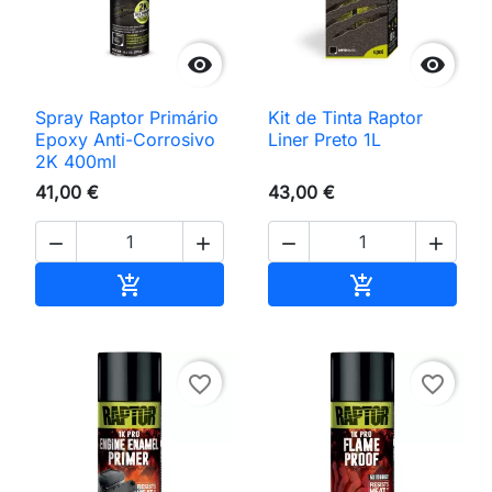


Spray Raptor Primário
Kit de Tinta Raptor
Epoxy Anti-Corrosivo
Liner Preto 1L
2K 400ml
41,00 €
43,00 €




Adicionar ao carrinho
Adicionar ao 


favorite_border
favorite_border