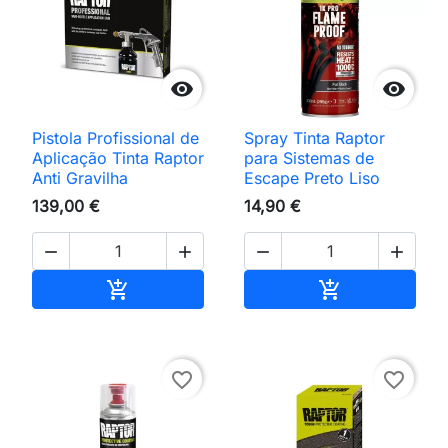


Pistola Profissional de
Spray Tinta Raptor
Aplicação Tinta Raptor
para Sistemas de
Anti Gravilha
Escape Preto Liso
139,00 €
14,90 €




Adicionar ao carrinho
Adicionar ao 


favorite_border
favorite_border