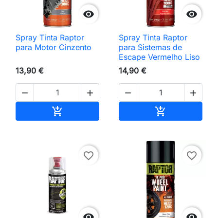


Spray Tinta Raptor
Spray Tinta Raptor
para Motor Cinzento
para Sistemas de
Escape Vermelho Liso
13,90 €
14,90 €




Adicionar ao carrinho
Adicionar ao 


favorite_border
favorite_border

