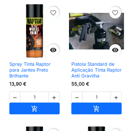
favorite_border
favorite_border


Spray Tinta Raptor
Pistola Standard de
para Jantes Preto
Aplicação Tinta Raptor
Brilhante
Anti Gravilha
13,90 €
55,00 €




Adicionar ao carrinho
Adicionar ao 

