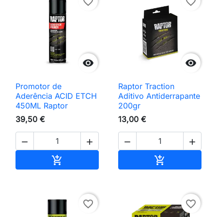
favorite_border
favorite_border


Promotor de
Raptor Traction
Aderência ACID ETCH
Aditivo Antiderrapante
450ML Raptor
200gr
39,50 €
13,00 €




Adicionar ao carrinho
Adicionar ao 


favorite_border
favorite_border