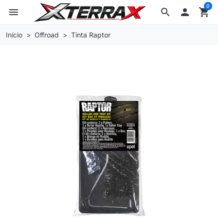
0
menu
search

shopping_cart
Início
Offroad
Tinta Raptor