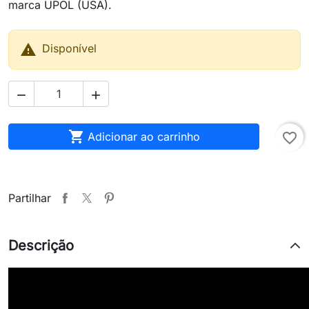
marca UPOL (USA).

Disponível



Adicionar ao carrinho
favorite_border
Partilhar
Descrição