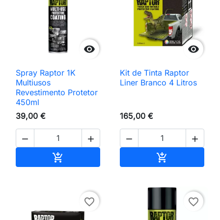


Spray Raptor 1K
Kit de Tinta Raptor
Multiusos
Liner Branco 4 Litros
Revestimento Protetor
450ml
39,00 €
165,00 €




Adicionar ao carrinho
Adicionar ao 


favorite_border
favorite_border