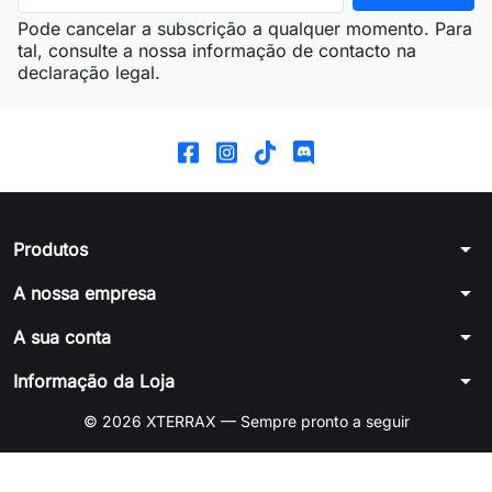
Pode cancelar a subscrição a qualquer momento. Para
tal, consulte a nossa informação de contacto na
declaração legal.
arrow_drop_down
Produtos
arrow_drop_down
A nossa empresa
arrow_drop_down
A sua conta
arrow_drop_down
Informação da Loja
© 2026 XTERRAX — Sempre pronto a seguir