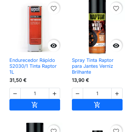
favorite_border
favorite_border


Endurecedor Rápido
Spray Tinta Raptor
S2030/1 Tinta Raptor
para Jantes Verniz
1L
Brilhante
31,50 €
13,90 €




Adicionar ao carrinho
Adicionar ao 


favorite_border
favorite_border