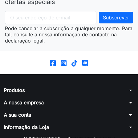
ofertas especiais
Pode cancelar a subscrição a qualquer momento. Para
tal, consulte a nossa informação de contacto na
declaração legal.
arrow_drop_down
Produtos
arrow_drop_down
A nossa empresa
arrow_drop_down
A sua conta
arrow_drop_down
Informação da Loja