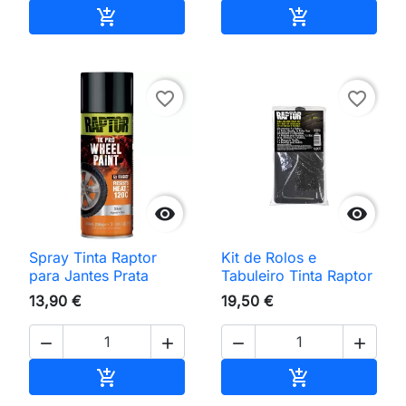
Adicionar ao carrinho
Adicionar ao 


favorite_border
favorite_border


Spray Tinta Raptor
Kit de Rolos e
para Jantes Prata
Tabuleiro Tinta Raptor
13,90 €
19,50 €




Adicionar ao carrinho
Adicionar ao 

