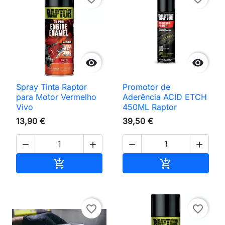


Spray Tinta Raptor
Promotor de
para Motor Vermelho
Aderência ACID ETCH
Vivo
450ML Raptor
13,90 €
39,50 €




Adicionar ao carrinho
Adicionar ao 


favorite_border
favorite_border