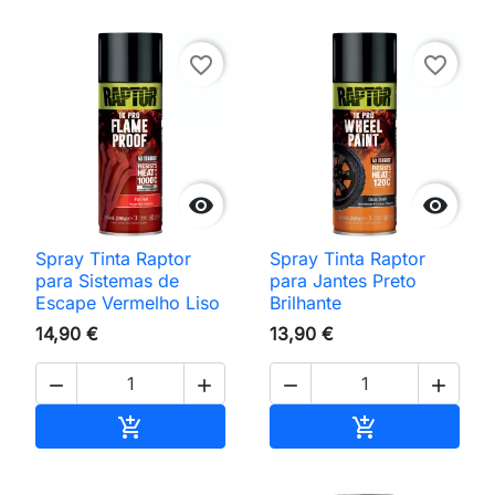
favorite_border
favorite_border


Spray Tinta Raptor
Spray Tinta Raptor
para Sistemas de
para Jantes Preto
Escape Vermelho Liso
Brilhante
14,90 €
13,90 €




Adicionar ao carrinho
Adicionar ao 

