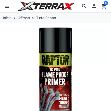
0
menu
search

shopping_cart
Início
Offroad
Tinta Raptor