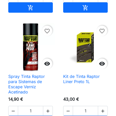
Adicionar ao carrinho
Adicionar ao 


favorite_border
favorite_border


Spray Tinta Raptor
Kit de Tinta Raptor
para Sistemas de
Liner Preto 1L
Escape Verniz
Acetinado
14,90 €
43,00 €



