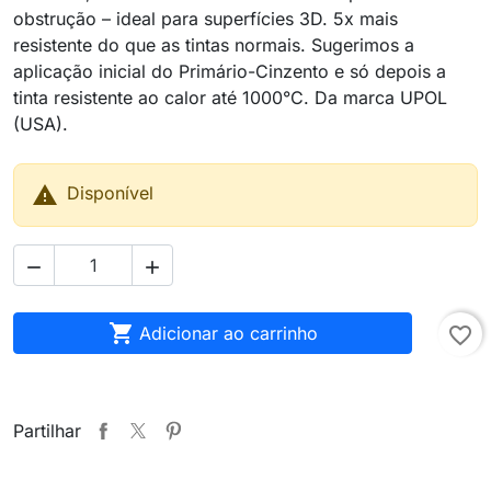
obstrução – ideal para superfícies 3D. 5x mais
resistente do que as tintas normais. Sugerimos a
aplicação inicial do Primário-Cinzento e só depois a
tinta resistente ao calor até 1000°C. Da marca UPOL
(USA).

Disponível



Adicionar ao carrinho
favorite_border
Partilhar