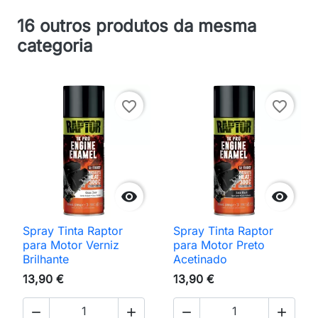
16 outros produtos da mesma
categoria
favorite_border
favorite_border


Spray Tinta Raptor
Spray Tinta Raptor
para Motor Verniz
para Motor Preto
Brilhante
Acetinado
13,90 €
13,90 €



