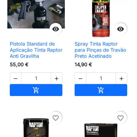


Pistola Standard de
Spray Tinta Raptor
Aplicação Tinta Raptor
para Pinças de Travão
Anti Gravilha
Preto Acetinado
55,00 €
14,90 €




Adicionar ao carrinho
Adicionar ao 


favorite_border
favorite_border