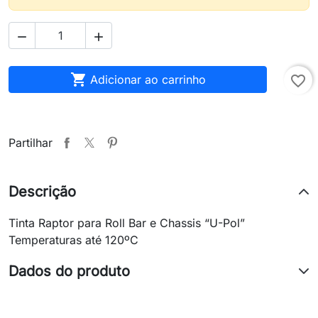



Adicionar ao carrinho
favorite_border
Partilhar
Descrição
Tinta Raptor para Roll Bar e Chassis “U-Pol”
Temperaturas até 120ºC
Dados do produto