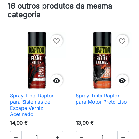
16 outros produtos da mesma
categoria
favorite_border
favorite_border


Spray Tinta Raptor
Spray Tinta Raptor
para Sistemas de
para Motor Preto Liso
Escape Verniz
Acetinado
14,90 €
13,90 €



