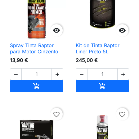


Spray Tinta Raptor
Kit de Tinta Raptor
para Motor Cinzento
Liner Preto 5L
13,90 €
245,00 €




Adicionar ao carrinho
Adicionar ao 


favorite_border
favorite_border