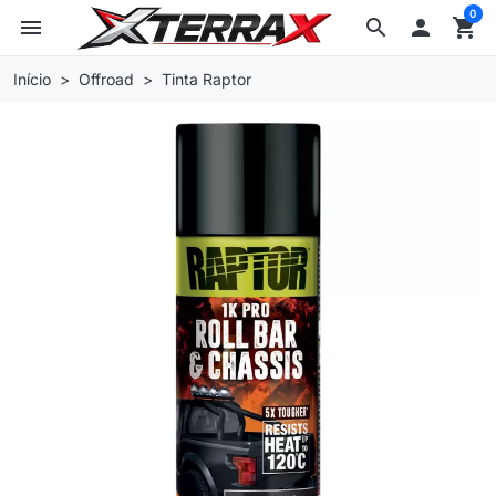
0
menu
search

shopping_cart
Início
Offroad
Tinta Raptor