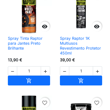


Spray Tinta Raptor
Spray Raptor 1K
para Jantes Preto
Multiusos
Brilhante
Revestimento Protetor
450ml
13,90 €
39,00 €




Adicionar ao carrinho
Adicionar ao 


favorite_border
favorite_border