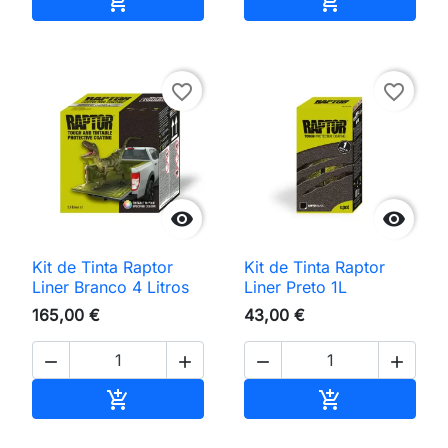


favorite_border
favorite_border


Kit de Tinta Raptor
Kit de Tinta Raptor
Liner Branco 4 Litros
Liner Preto 1L
165,00 €
43,00 €




Adicionar ao carrinho
Adicionar ao 

