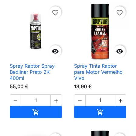
favorite_border
favorite_border


Spray Raptor Spray
Spray Tinta Raptor
Bedliner Preto 2K
para Motor Vermelho
400ml
Vivo
55,00 €
13,90 €




Adicionar ao carrinho
Adicionar ao 

