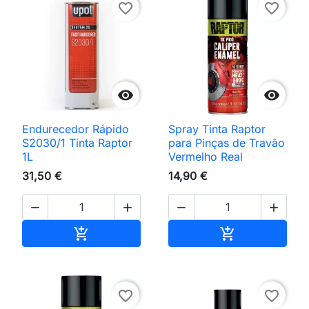
favorite_border
favorite_border


Endurecedor Rápido
Spray Tinta Raptor
S2030/1 Tinta Raptor
para Pinças de Travão
1L
Vermelho Real
31,50 €
14,90 €




Adicionar ao carrinho
Adicionar ao 


favorite_border
favorite_border