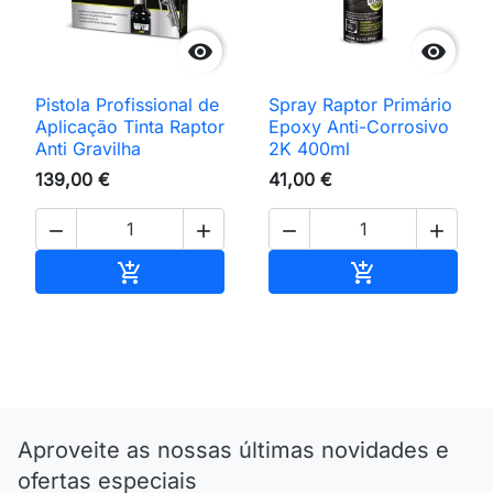


Pistola Profissional de
Spray Raptor Primário
Aplicação Tinta Raptor
Epoxy Anti-Corrosivo
Anti Gravilha
2K 400ml
139,00 €
41,00 €




Adicionar ao carrinho
Adicionar ao 


Aproveite as nossas últimas novidades e
ofertas especiais