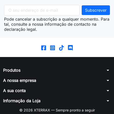
Pode cancelar a subscrição a qualquer momento. Para
tal, consulte a nossa informação de contacto na
declaração legal.
arrow_drop_down
Produtos
arrow_drop_down
A nossa empresa
arrow_drop_down
A sua conta
arrow_drop_down
Informação da Loja
© 2026 XTERRAX — Sempre pronto a seguir