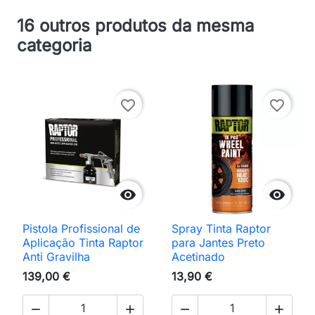
16 outros produtos da mesma
categoria
favorite_border
favorite_border


Pistola Profissional de
Spray Tinta Raptor
Aplicação Tinta Raptor
para Jantes Preto
Anti Gravilha
Acetinado
139,00 €
13,90 €



