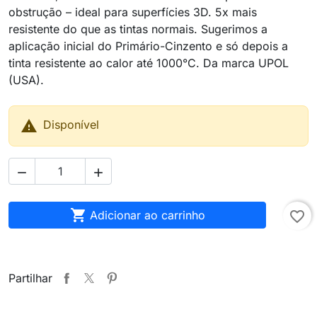
obstrução – ideal para superfícies 3D. 5x mais
resistente do que as tintas normais. Sugerimos a
aplicação inicial do Primário-Cinzento e só depois a
tinta resistente ao calor até 1000°C. Da marca UPOL
(USA).

Disponível



Adicionar ao carrinho
favorite_border
Partilhar