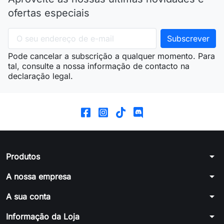
ofertas especiais
Pode cancelar a subscrição a qualquer momento. Para
tal, consulte a nossa informação de contacto na
declaração legal.
arrow_drop_down
Produtos
arrow_drop_down
A nossa empresa
arrow_drop_down
A sua conta
arrow_drop_down
Informação da Loja