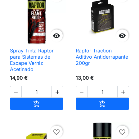


Spray Tinta Raptor
Raptor Traction
para Sistemas de
Aditivo Antiderrapante
Escape Verniz
200gr
Acetinado
14,90 €
13,00 €




Adicionar ao carrinho
Adicionar ao 


favorite_border
favorite_border