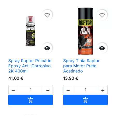
favorite_border
favorite_border


Spray Raptor Primário
Spray Tinta Raptor
Epoxy Anti-Corrosivo
para Motor Preto
2K 400ml
Acetinado
41,00 €
13,90 €




Adicionar ao carrinho
Adicionar ao 

