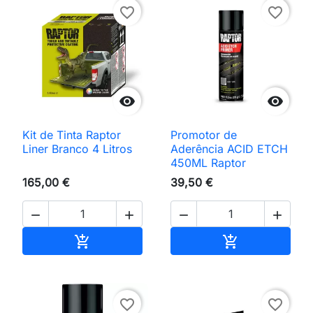
favorite_border
favorite_border


Kit de Tinta Raptor
Promotor de
Liner Branco 4 Litros
Aderência ACID ETCH
450ML Raptor
165,00 €
39,50 €




Adicionar ao carrinho
Adicionar ao 


favorite_border
favorite_border