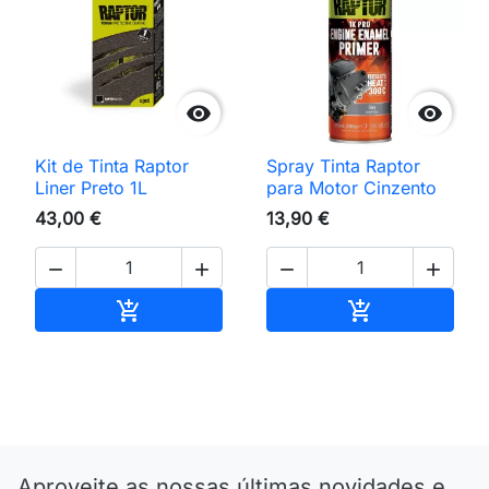


Kit de Tinta Raptor
Spray Tinta Raptor
Liner Preto 1L
para Motor Cinzento
43,00 €
13,90 €




Adicionar ao carrinho
Adicionar ao 


Aproveite as nossas últimas novidades e