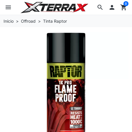
0
menu
search

shopping_cart
Início
Offroad
Tinta Raptor