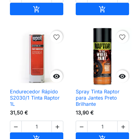
Adicionar ao carrinho
Adicionar ao 


favorite_border
favorite_border


Endurecedor Rápido
Spray Tinta Raptor
S2030/1 Tinta Raptor
para Jantes Preto
1L
Brilhante
31,50 €
13,90 €




Adicionar ao carrinho
Adicionar ao 

