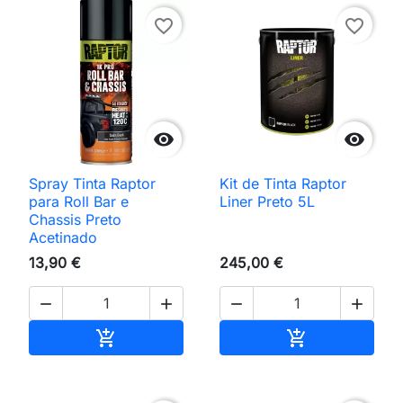
favorite_border
favorite_border


Spray Tinta Raptor
Kit de Tinta Raptor
para Roll Bar e
Liner Preto 5L
Chassis Preto
Acetinado
13,90 €
245,00 €




Adicionar ao carrinho
Adicionar ao 

