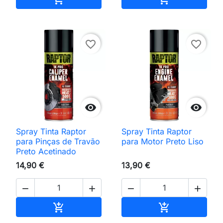
favorite_border
favorite_border


Spray Tinta Raptor
Spray Tinta Raptor
para Pinças de Travão
para Motor Preto Liso
Preto Acetinado
14,90 €
13,90 €




Adicionar ao carrinho
Adicionar ao 

