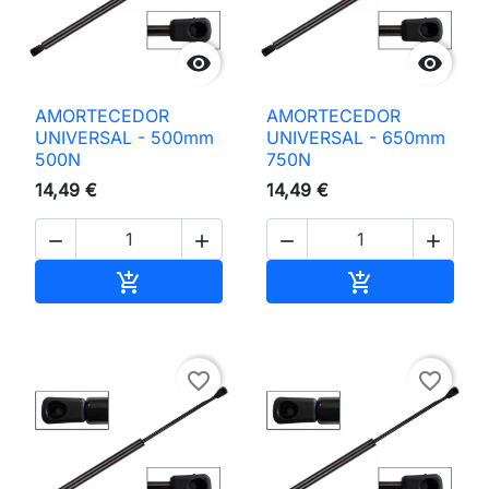


AMORTECEDOR
AMORTECEDOR
UNIVERSAL - 500mm
UNIVERSAL - 650mm
500N
750N
14,49 €
14,49 €




Adicionar ao carrinho
Adicionar ao 


favorite_border
favorite_border