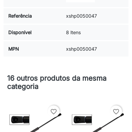
Referência
xshp0050047
Disponível
8 Itens
MPN
xshp0050047
16 outros produtos da mesma
categoria
favorite_border
favorite_border