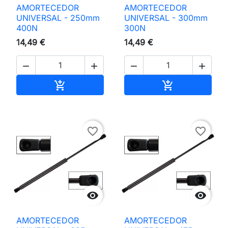
AMORTECEDOR
AMORTECEDOR
UNIVERSAL - 250mm
UNIVERSAL - 300mm
400N
300N
14,49 €
14,49 €




Adicionar ao carrinho
Adicionar ao 


favorite_border
favorite_border


AMORTECEDOR
AMORTECEDOR