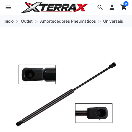
0
menu
search

shopping_cart
Início
Outlet
Amortecedores Pneumaticos
Universais