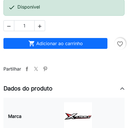

Disponível



Adicionar ao carrinho
favorite_border
Partilhar
Dados do produto
Marca