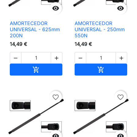


AMORTECEDOR
AMORTECEDOR
UNIVERSAL - 625mm
UNIVERSAL - 250mm
200N
550N
14,49 €
14,49 €




Adicionar ao carrinho
Adicionar ao 


favorite_border
favorite_border

