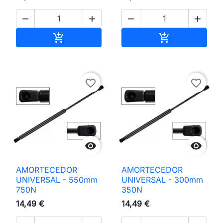




Adicionar ao carrinho
Adicionar ao 


favorite_border
favorite_border


AMORTECEDOR
AMORTECEDOR
UNIVERSAL - 550mm
UNIVERSAL - 300mm
750N
350N
14,49 €
14,49 €