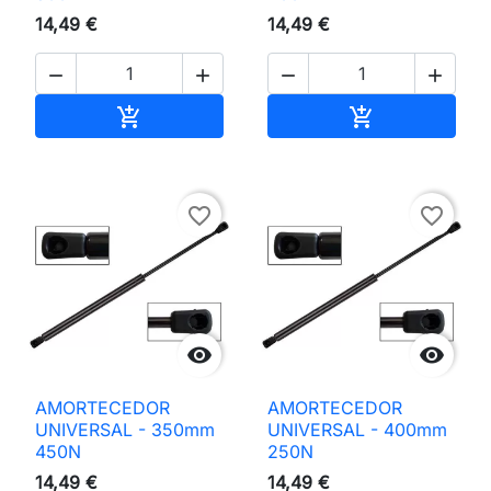
14,49 €
14,49 €




Adicionar ao carrinho
Adicionar ao 


favorite_border
favorite_border


AMORTECEDOR
AMORTECEDOR
UNIVERSAL - 350mm
UNIVERSAL - 400mm
450N
250N
14,49 €
14,49 €