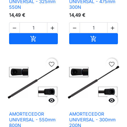
UNIVERSAL - 325mm
UNIVERSAL - 475mm
550N
300N
14,49 €
14,49 €




Adicionar ao carrinho
Adicionar ao 


favorite_border
favorite_border


AMORTECEDOR
AMORTECEDOR
UNIVERSAL - 550mm
UNIVERSAL - 300mm
800N
200N