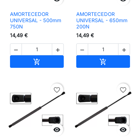
AMORTECEDOR
AMORTECEDOR
UNIVERSAL - 500mm
UNIVERSAL - 650mm
750N
200N
14,49 €
14,49 €




Adicionar ao carrinho
Adicionar ao 


favorite_border
favorite_border

