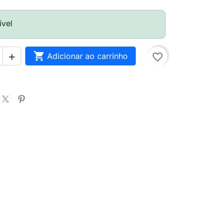
ível

Adicionar ao carrinho
favorite_border
