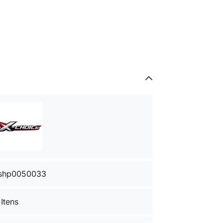
shp0050033
 Itens