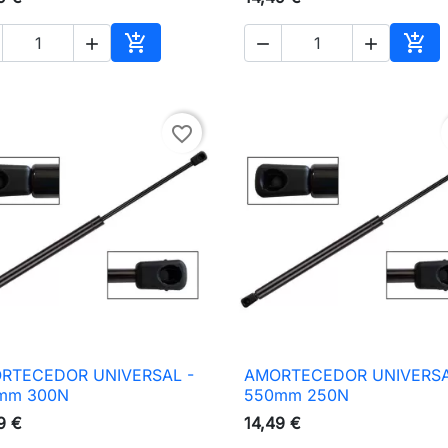





nho
Adicionar ao carrinho
Adic
favorite_border
RTECEDOR UNIVERSAL -
AMORTECEDOR UNIVERSA

Vista rápida

Vista rápida
mm 300N
550mm 250N
9 €
14,49 €