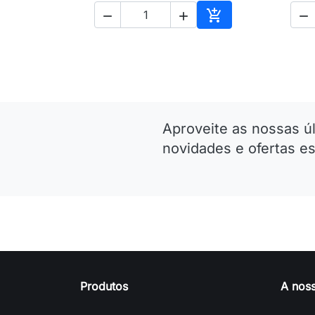




Adicionar ao carri
Aproveite as nossas ú
novidades e ofertas es
Produtos
A nos