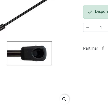

Dispon

Partilhar
search