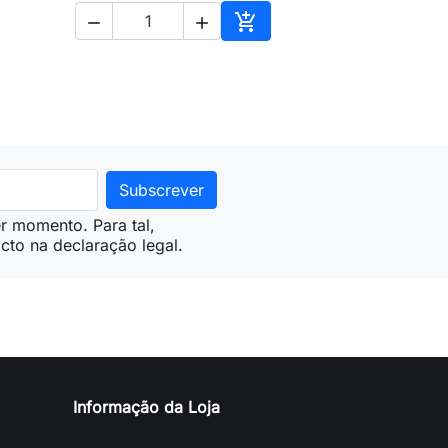



ionar ao carrinho
Adicionar ao carrinho
r momento. Para tal,
cto na declaração legal.
Informação da Loja