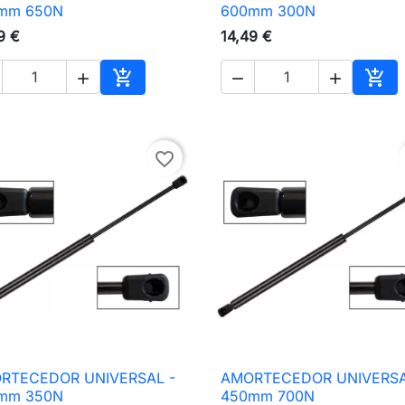

Vista rápida

Vista rápida
mm 650N
600mm 300N
9 €
14,49 €





nho
Adicionar ao carrinho
Adic
favorite_border
RTECEDOR UNIVERSAL -
AMORTECEDOR UNIVERSA

Vista rápida

Vista rápida
mm 350N
450mm 700N