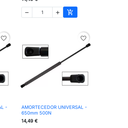



ionar ao carrinho
Adicionar ao carrinho
favorite_border
favorite_border
L -
AMORTECEDOR UNIVERSAL -

Vista rápida
650mm 500N
14,49 €