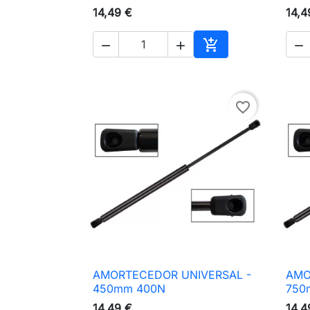
14,49 €
14,4




Adicionar ao carri
favorite_border
AMORTECEDOR UNIVERSAL -
AMO

Vista rápida
450mm 400N
750
14,49 €
14,4