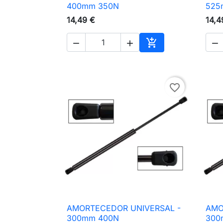

Vista rápida
400mm 350N
525
14,49 €
14,4




Adicionar ao carri
favorite_border
AMORTECEDOR UNIVERSAL -
AMO

Vista rápida
300mm 400N
300