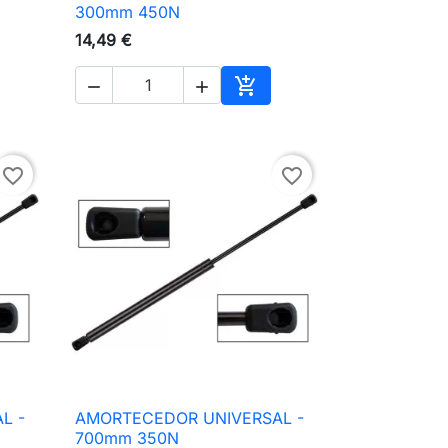

Vista rápida
300mm 450N
14,49 €



ionar ao carrinho
Adicionar ao carrinho
favorite_border
favorite_border
L -
AMORTECEDOR UNIVERSAL -

Vista rápida
700mm 350N