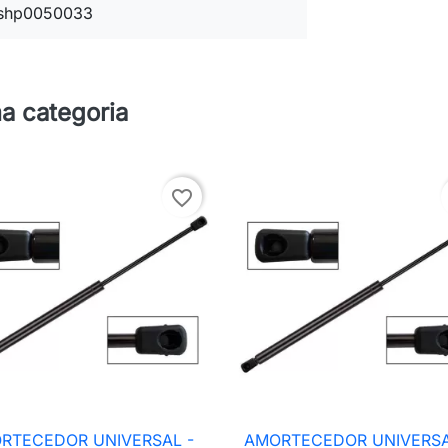
shp0050033
a categoria
favorite_border
RTECEDOR UNIVERSAL -
AMORTECEDOR UNIVERSA