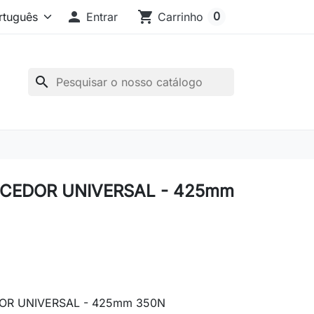

shopping_cart
0
Entrar
Carrinho
search
CEDOR UNIVERSAL - 425mm
R UNIVERSAL - 425mm 350N