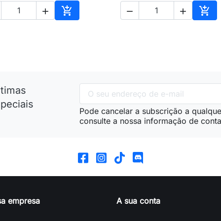





nho
Adicionar ao carrinho
Adic
ltimas
peciais
Pode cancelar a subscrição a qualque
consulte a nossa informação de conta
sa empresa
A sua conta