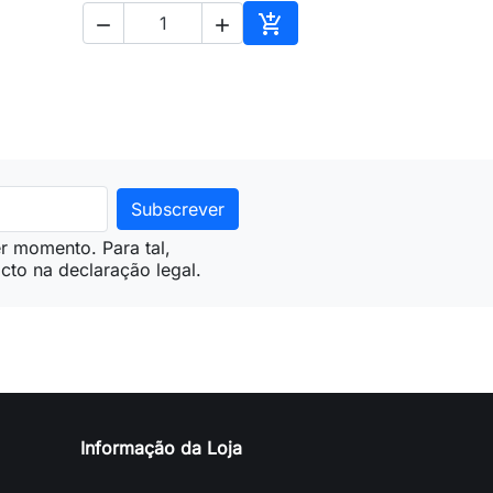



ionar ao carrinho
Adicionar ao carrinho
r momento. Para tal,
cto na declaração legal.
Informação da Loja