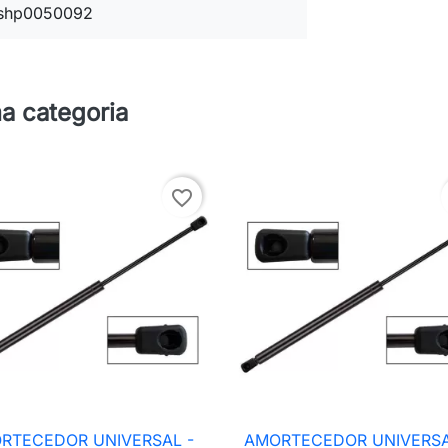
shp0050092
a categoria
favorite_border
RTECEDOR UNIVERSAL -
AMORTECEDOR UNIVERSA