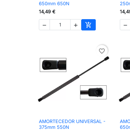

Vista rápida
650mm 650N
250
14,49 €
14,4




Adicionar ao carri
favorite_border
AMORTECEDOR UNIVERSAL -
AMO

Vista rápida
375mm 550N
650