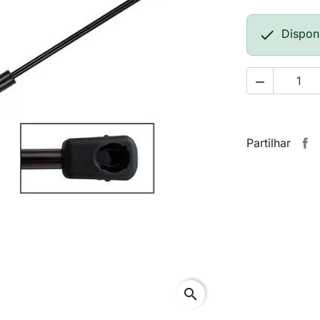

Dispon

Partilhar
search