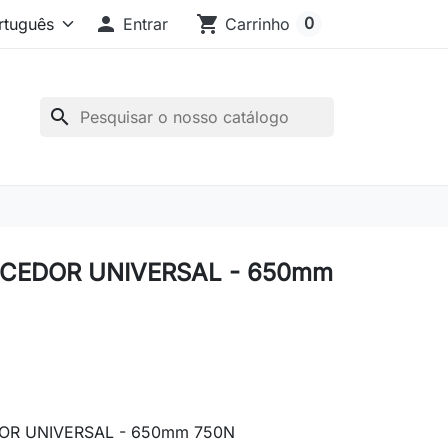

shopping_cart
0
Entrar
Carrinho
search
CEDOR UNIVERSAL - 650mm
R UNIVERSAL - 650mm 750N