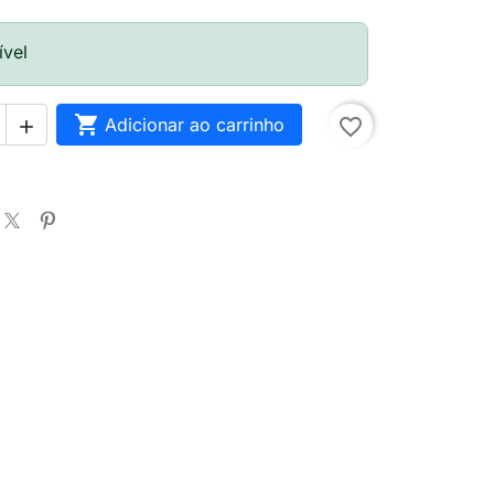
ível

Adicionar ao carrinho
favorite_border
