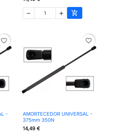



ionar ao carrinho
Adicionar ao carrinho
favorite_border
favorite_border
L -
AMORTECEDOR UNIVERSAL -

Vista rápida
375mm 350N
14,49 €