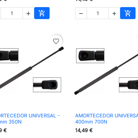





nho
Adicionar ao carrinho
Adic
favorite_border
RTECEDOR UNIVERSAL -
AMORTECEDOR UNIVERSA

Vista rápida

Vista rápida
mm 350N
400mm 700N
9 €
14,49 €