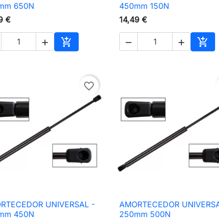

Vista rápida

Vista rápida
mm 650N
450mm 150N
9 €
14,49 €





nho
Adicionar ao carrinho
Adic
favorite_border
RTECEDOR UNIVERSAL -
AMORTECEDOR UNIVERSA

Vista rápida

Vista rápida
mm 450N
250mm 500N