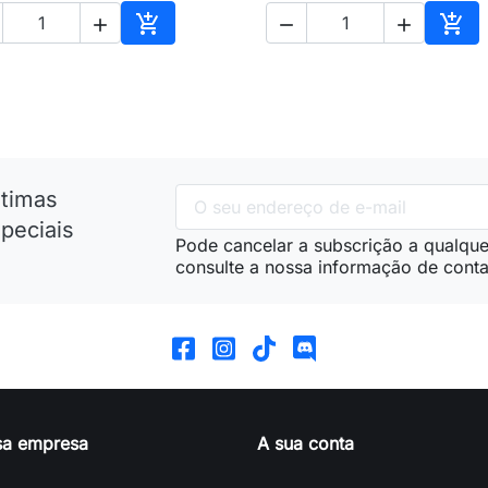





nho
Adicionar ao carrinho
Adic
ltimas
peciais
Pode cancelar a subscrição a qualque
consulte a nossa informação de conta
sa empresa
A sua conta