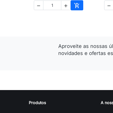




Adicionar ao carri
Aproveite as nossas ú
novidades e ofertas es
Produtos
A nos