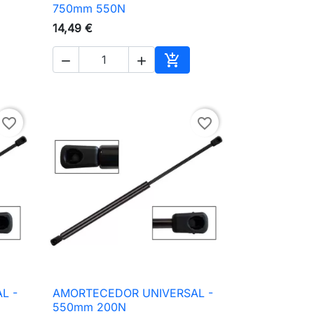

Vista rápida
750mm 550N
14,49 €



ionar ao carrinho
Adicionar ao carrinho
favorite_border
favorite_border
L -
AMORTECEDOR UNIVERSAL -

Vista rápida
550mm 200N