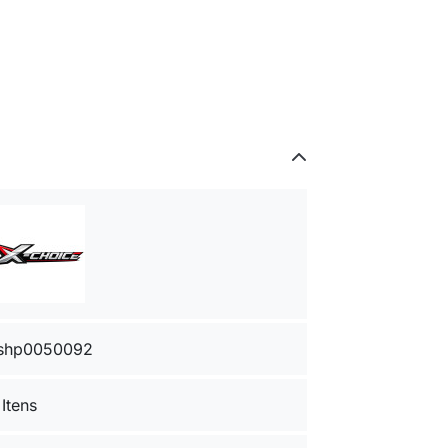
shp0050092
 Itens