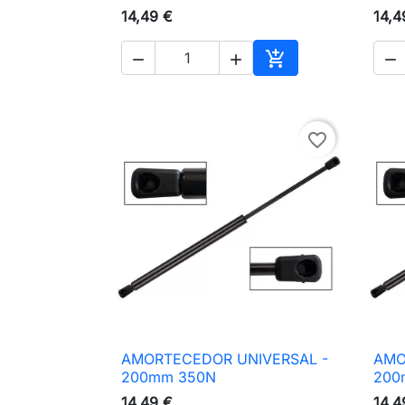
14,49 €
14,4




Adicionar ao carri
favorite_border
AMORTECEDOR UNIVERSAL -
AMO

Vista rápida
200mm 350N
200
14,49 €
14,4