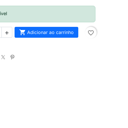
ível

Adicionar ao carrinho
favorite_border
