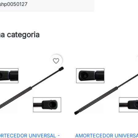
shp0050127
a categoria
favorite_border
RTECEDOR UNIVERSAL -
AMORTECEDOR UNIVERSA