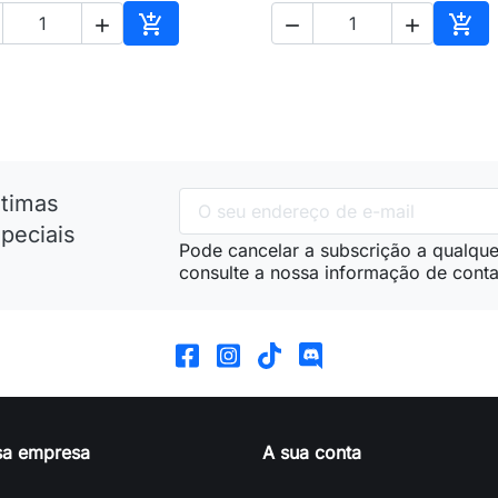





nho
Adicionar ao carrinho
Adic
ltimas
peciais
Pode cancelar a subscrição a qualque
consulte a nossa informação de conta
sa empresa
A sua conta