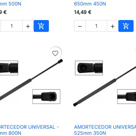

Vista rápida

Vista rápida
mm 500N
650mm 450N
9 €
14,49 €





nho
Adicionar ao carrinho
Adic
favorite_border
RTECEDOR UNIVERSAL -
AMORTECEDOR UNIVERSA

Vista rápida

Vista rápida
mm 800N
525mm 350N