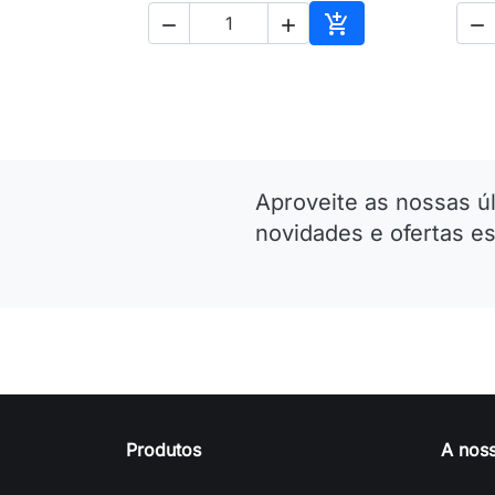




Adicionar ao carri
Aproveite as nossas ú
novidades e ofertas es
Produtos
A nos