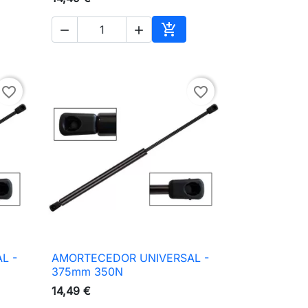



ionar ao carrinho
Adicionar ao carrinho
favorite_border
favorite_border
L -
AMORTECEDOR UNIVERSAL -

Vista rápida
375mm 350N
14,49 €