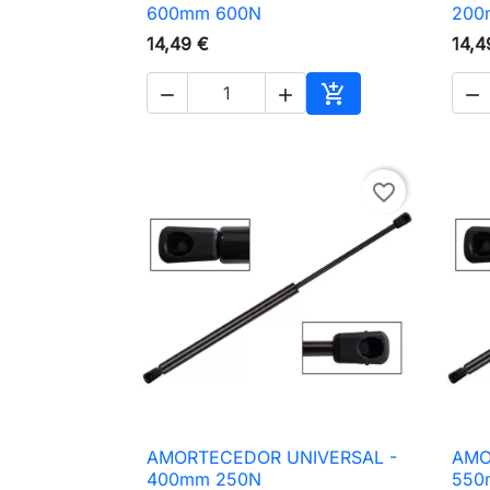

Vista rápida
600mm 600N
200
14,49 €
14,4




Adicionar ao carri
favorite_border
AMORTECEDOR UNIVERSAL -
AMO

Vista rápida
400mm 250N
550