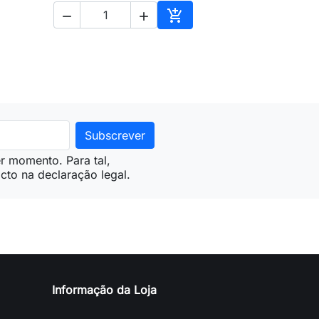



ionar ao carrinho
Adicionar ao carrinho
r momento. Para tal,
cto na declaração legal.
Informação da Loja