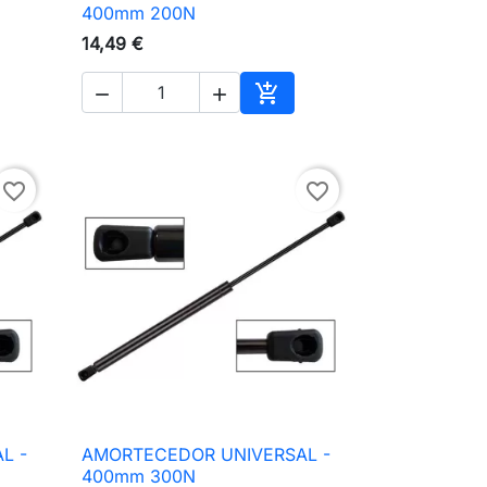

Vista rápida
400mm 200N
14,49 €



ionar ao carrinho
Adicionar ao carrinho
favorite_border
favorite_border
L -
AMORTECEDOR UNIVERSAL -

Vista rápida
400mm 300N