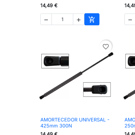
14,49 €
14,4




Adicionar ao carri
favorite_border
AMORTECEDOR UNIVERSAL -
AMO

Vista rápida
425mm 300N
250
14,49 €
14,4