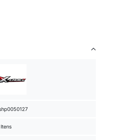
shp0050127
 Itens