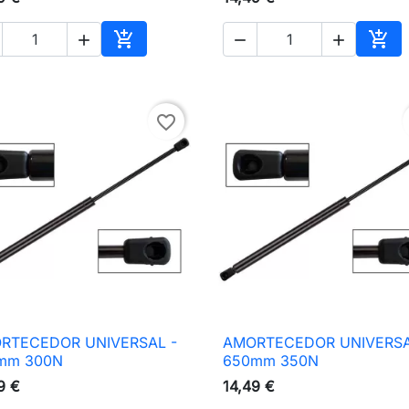





nho
Adicionar ao carrinho
Adic
favorite_border
RTECEDOR UNIVERSAL -
AMORTECEDOR UNIVERSA

Vista rápida

Vista rápida
mm 300N
650mm 350N
9 €
14,49 €