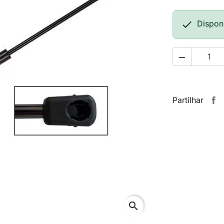

Dispon

Partilhar
search