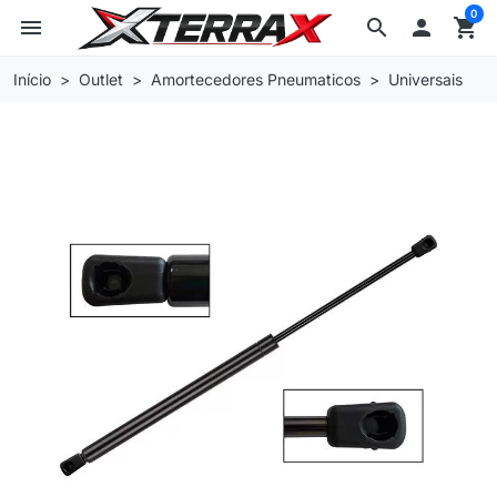
0
menu
search

shopping_cart
Início
Outlet
Amortecedores Pneumaticos
Universais