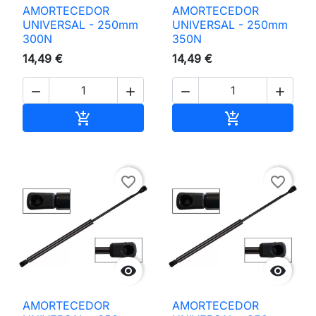
AMORTECEDOR
AMORTECEDOR
UNIVERSAL - 250mm
UNIVERSAL - 250mm
300N
350N
14,49 €
14,49 €




Adicionar ao carrinho
Adicionar ao 


favorite_border
favorite_border


AMORTECEDOR
AMORTECEDOR