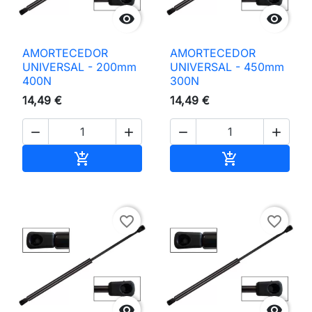


AMORTECEDOR
AMORTECEDOR
UNIVERSAL - 200mm
UNIVERSAL - 450mm
400N
300N
14,49 €
14,49 €




Adicionar ao carrinho
Adicionar ao 


favorite_border
favorite_border

