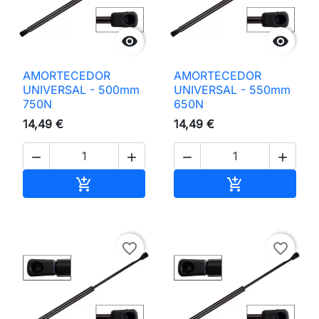


AMORTECEDOR
AMORTECEDOR
UNIVERSAL - 500mm
UNIVERSAL - 550mm
750N
650N
14,49 €
14,49 €




Adicionar ao carrinho
Adicionar ao 


favorite_border
favorite_border