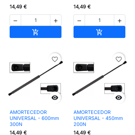
14,49 €
14,49 €




Adicionar ao carrinho
Adicionar ao 


favorite_border
favorite_border


AMORTECEDOR
AMORTECEDOR
UNIVERSAL - 600mm
UNIVERSAL - 450mm
300N
200N
14,49 €
14,49 €