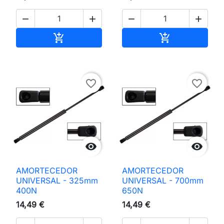




Adicionar ao carrinho
Adicionar ao 


favorite_border
favorite_border


AMORTECEDOR
AMORTECEDOR
UNIVERSAL - 325mm
UNIVERSAL - 700mm
400N
650N
14,49 €
14,49 €