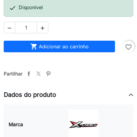

Disponível



Adicionar ao carrinho
favorite_border
Partilhar
Dados do produto
Marca