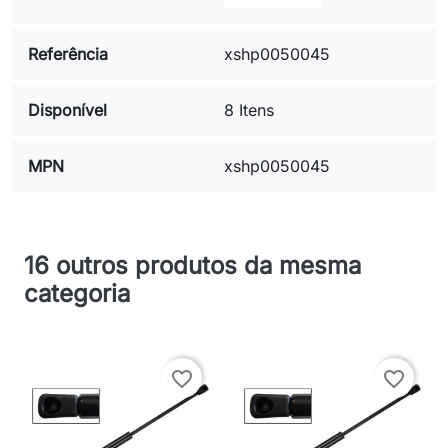
Referência
xshp0050045
Disponível
8 Itens
MPN
xshp0050045
16 outros produtos da mesma
categoria
favorite_border
favorite_border