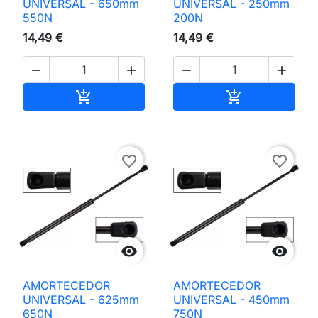
UNIVERSAL - 650mm
UNIVERSAL - 250mm
550N
200N
14,49 €
14,49 €




Adicionar ao carrinho
Adicionar ao 


favorite_border
favorite_border


AMORTECEDOR
AMORTECEDOR
UNIVERSAL - 625mm
UNIVERSAL - 450mm
650N
750N