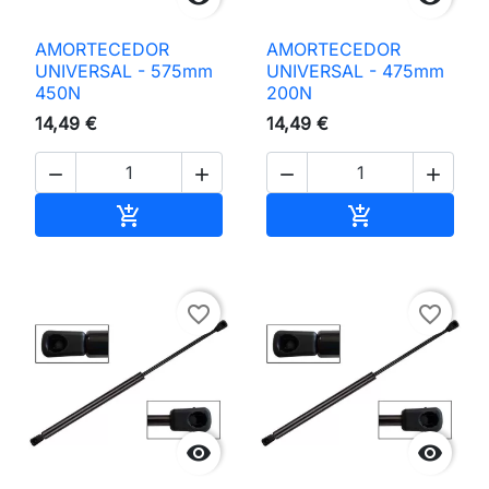
AMORTECEDOR
AMORTECEDOR
UNIVERSAL - 575mm
UNIVERSAL - 475mm
450N
200N
14,49 €
14,49 €




Adicionar ao carrinho
Adicionar ao 


favorite_border
favorite_border

