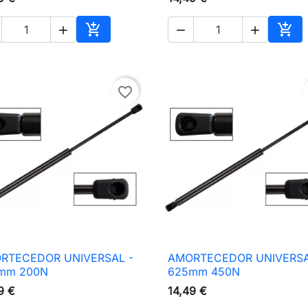





nho
Adicionar ao carrinho
Adic
favorite_border
RTECEDOR UNIVERSAL -
AMORTECEDOR UNIVERSA

Vista rápida

Vista rápida
mm 200N
625mm 450N
9 €
14,49 €