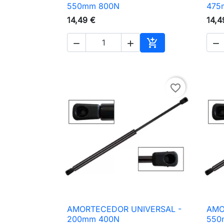

Vista rápida
550mm 800N
475
14,49 €
14,4




Adicionar ao carri
favorite_border
AMORTECEDOR UNIVERSAL -
AMO

Vista rápida
200mm 400N
550