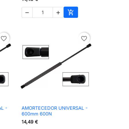



ionar ao carrinho
Adicionar ao carrinho
favorite_border
favorite_border
L -
AMORTECEDOR UNIVERSAL -

Vista rápida
600mm 600N
14,49 €