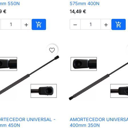

Vista rápida

Vista rápida
mm 550N
575mm 400N
9 €
14,49 €





nho
Adicionar ao carrinho
Adic
favorite_border
RTECEDOR UNIVERSAL -
AMORTECEDOR UNIVERSA

Vista rápida

Vista rápida
mm 450N
400mm 350N