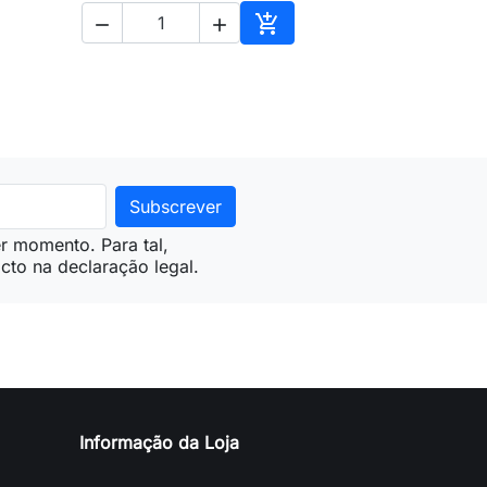



ionar ao carrinho
Adicionar ao carrinho
r momento. Para tal,
cto na declaração legal.
Informação da Loja