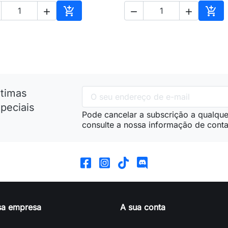





nho
Adicionar ao carrinho
Adic
ltimas
peciais
Pode cancelar a subscrição a qualque
consulte a nossa informação de conta
sa empresa
A sua conta