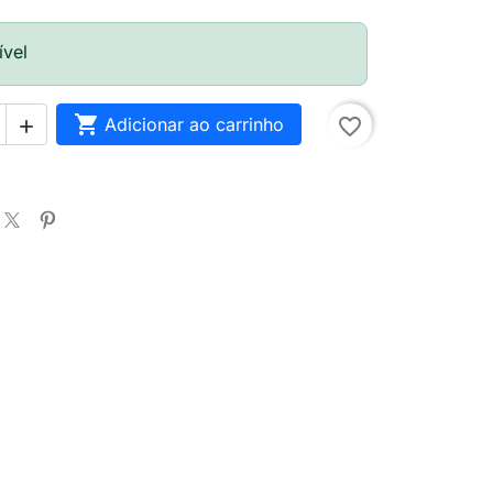
ível

Adicionar ao carrinho
favorite_border
