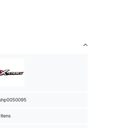
shp0050095
 Itens