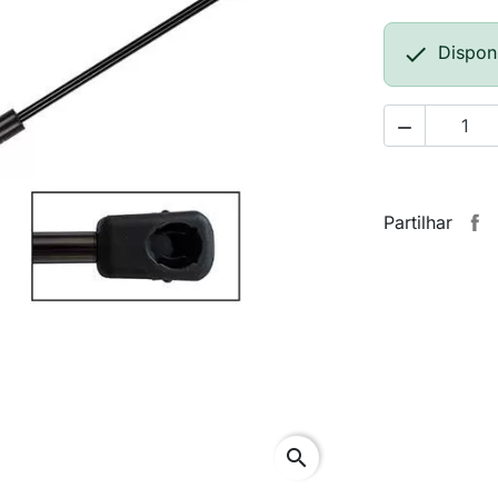

Dispon

Partilhar
search