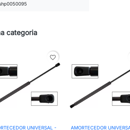
shp0050095
a categoria
favorite_border
RTECEDOR UNIVERSAL -
AMORTECEDOR UNIVERSA