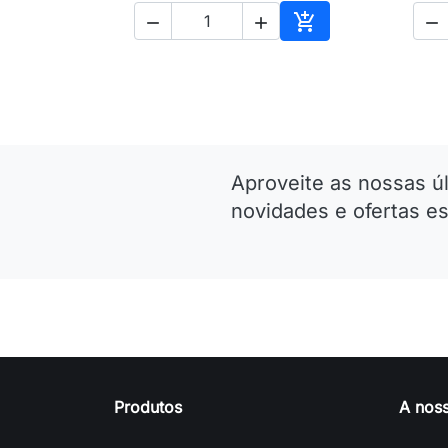




Adicionar ao carri
Aproveite as nossas ú
novidades e ofertas es
Produtos
A nos