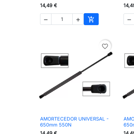
14,49 €
14,4




Adicionar ao carri
favorite_border
AMORTECEDOR UNIVERSAL -
AMO

Vista rápida
650mm 550N
650
14,49 €
14,4