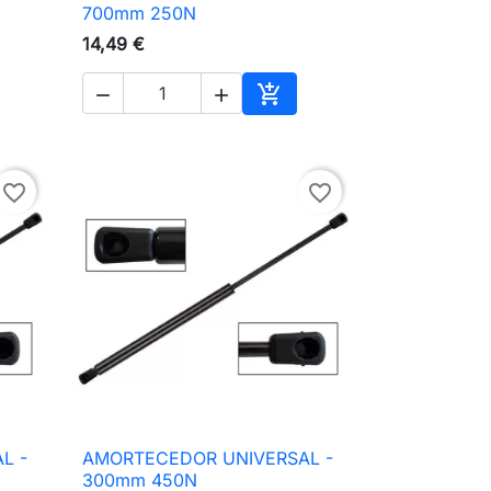

Vista rápida
700mm 250N
14,49 €



ionar ao carrinho
Adicionar ao carrinho
favorite_border
favorite_border
L -
AMORTECEDOR UNIVERSAL -

Vista rápida
300mm 450N